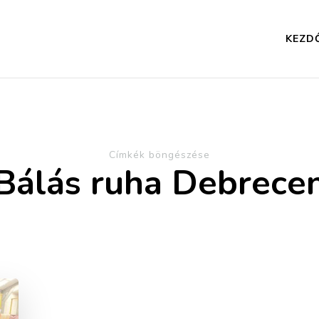
KEZD
Címkék böngészése
Bálás ruha Debrece