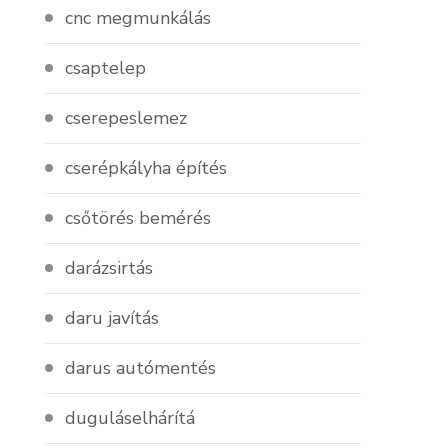
cnc megmunkálás
csaptelep
cserepeslemez
cserépkályha építés
csőtörés bemérés
darázsirtás
daru javítás
darus autómentés
duguláselhárítá