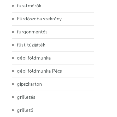
furatmérők
Fürdőszoba szekrény
furgonmentés
füst tűzijáték
gépi földmunka
gépi földmunka Pécs
gipszkarton
grillezés
grillező