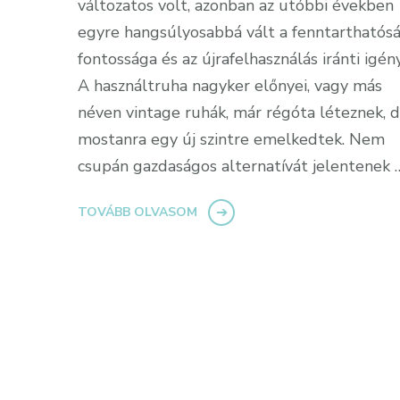
változatos volt, azonban az utóbbi években
egyre hangsúlyosabbá vált a fenntarthatós
fontossága és az újrafelhasználás iránti igény
A használtruha nagyker előnyei, vagy más
néven vintage ruhák, már régóta léteznek, 
mostanra egy új szintre emelkedtek. Nem
csupán gazdaságos alternatívát jelentenek 
TOVÁBB OLVASOM