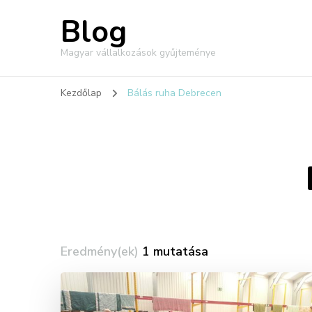
Blog
Magyar vállalkozások gyűjteménye
Kezdőlap
Bálás ruha Debrecen
Eredmény(ek)
1 mutatása