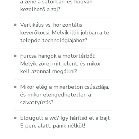
a zene a sátorban, és hogyan
kezelhető a zaj?
Vertikális vs. horizontális
keverőkocsi: Melyik illik jobban a te
telepde technológiájához?
Furcsa hangok a motortérből:
Melyik zörej mit jelent, és mikor
kell azonnal megállni?
Mikor elég a mixerbeton csúszdája,
és mikor elengedhetetlen a
szivattyúzás?
Eldugult a wc? Így hárítsd el a bajt
5 perc alatt, pánik nélkül!