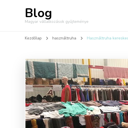
Blog
Magyar vállalkozások gyűjteménye
Kezdőlap
használtruha
Használtruha keresked