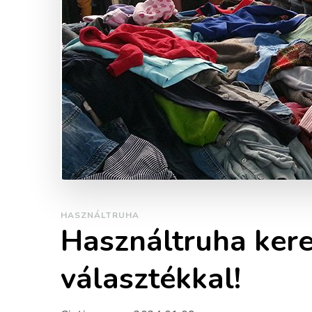
HASZNÁLTRUHA
Használtruha ker
választékkal!