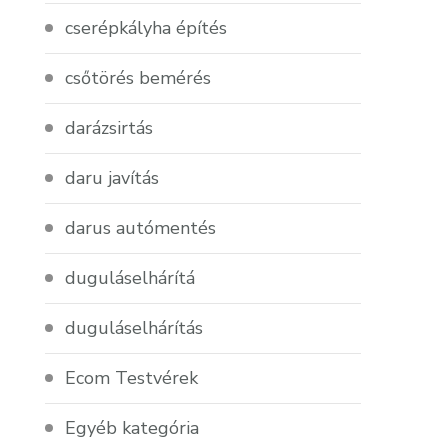
cserépkályha építés
csőtörés bemérés
darázsirtás
daru javítás
darus autómentés
duguláselhárítá
duguláselhárítás
Ecom Testvérek
Egyéb kategória