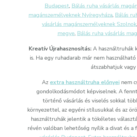
Budapest
,
Bálás ruha vásárlás mag
magánszemélyeknek Nyíregyháza
,
Bálás r
vásárlás magánszemélyeknek Szolnok
megye
,
Bálás ruha vásárlás m
Kreatív Újrahasznosítás:
A használtruhák k
is. Ha egy ruhadarab már nem használható 
átszabhatjuk vagy 
Az
extra használtruha előnyei
nem cs
gondolkodásmódot képviselnek. A fennta
történő vásárlás és viselés sokkal töb
környezettel, az egyéni stílusukkal és az ö
használtruhák jelentik a tökéletes választ
révén valóban lehetőség nyílik a divat és a