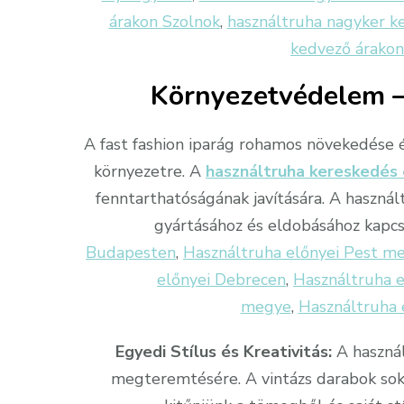
árakon Szolnok
,
használtruha nagyker 
kedvező árako
Környezetvédelem –
A fast fashion iparág rohamos növekedése és
környezetre. A
használtruha kereskedés 
fenntarthatóságának javítására. A használ
gyártásához és eldobásához kapc
Budapesten
,
Használtruha előnyei Pest m
előnyei Debrecen
,
Használtruha e
megye
,
Használtruha 
Egyedi Stílus és Kreativitás:
A használ
megteremtésére. A vintázs darabok sok