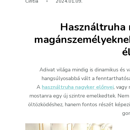
2024.01.09.
Cintia
Használtruha 
magánszemélyeknek 
é
Adivat világa mindig is dinamikus és 
hangsúlyosabbá vált a fenntarthatóság
A
használtruha nagyker előnyei
, vagy
mostanra egy új szintre emelkedtek. Nem 
öltözködéshez, hanem fontos részét képezi
go