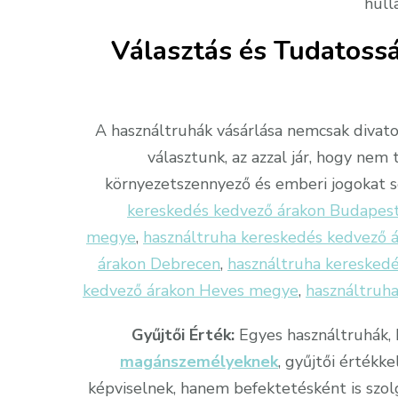
hull
Választás és Tudatossá
A használtruhák vásárlása nemcsak divato
választunk, az azzal jár, hogy nem
környezetszennyező és emberi jogokat s
kereskedés kedvező árakon Budapes
megye
,
használtruha kereskedés kedvező 
árakon Debrecen
,
használtruha keresked
kedvező árakon Heves megye
,
használtruh
Gyűjtői Érték:
Egyes használtruhák, 
magánszemélyeknek
, gyűjtői értékk
képviselnek, hanem befektetésként is szol