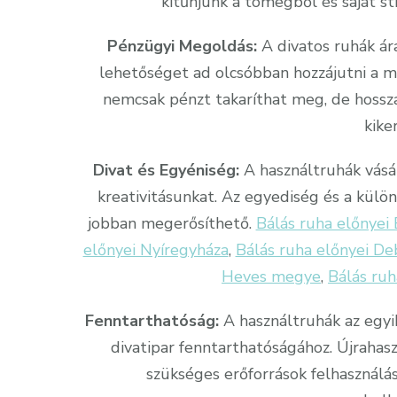
kitűnjünk a tömegből és saját st
Pénzügyi Megoldás:
A divatos ruhák ár
lehetőséget ad olcsóbban hozzájutni a mi
nemcsak pénzt takaríthat meg, de hossza
kike
Divat és Egyéniség:
A használtruhák vásár
kreativitásunkat. Az egyediség és a külö
jobban megerősíthető.
Bálás ruha előnyei
előnyei Nyíregyháza
,
Bálás ruha előnyei De
Heves megye
,
Bálás ru
Fenntarthatóság:
A használtruhák az egyi
divatipar fenntarthatóságához. Újrahasz
szükséges erőforrások felhasználás