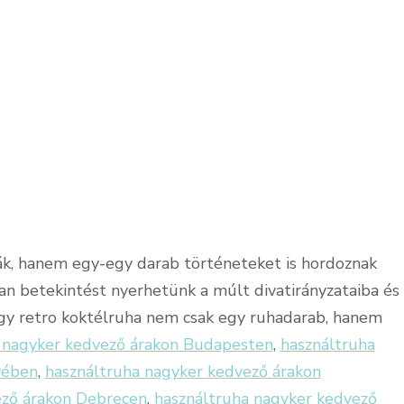
k, hanem egy-egy darab történeteket is hordoznak
an betekintést nyerhetünk a múlt divatirányzataiba és
egy retro koktélruha nem csak egy ruhadarab, hanem
 nagyker kedvező árakon Budapesten
,
használtruha
yében
,
használtruha nagyker kedvező árakon
ező árakon Debrecen
,
használtruha nagyker kedvező