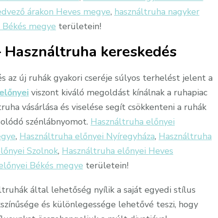
kedvező árakon Heves megye
,
használtruha nagyker
n Békés megye
területein!
 Használtruha kereskedés
 az új ruhák gyakori cseréje súlyos terhelést jelent a
előnyei
viszont kiváló megoldást kínálnak a ruhapiac
truha vásárlása és viselése segít csökkenteni a ruhák
solódó szénlábnyomot.
Használtruha előnyei
egye
,
Használtruha előnyei Nyíregyháza
,
Használtruha
lőnyei Szolnok
,
Használtruha előnyei Heves
előnyei Békés megye
területein!
truhák által lehetőség nyílik a saját egyedi stílus
színűsége és különlegessége lehetővé teszi, hogy