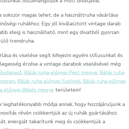
ílusunkat összehangoljuk a múlt divatjával.
a sokszor magas lehet, de a használtruha vásárlása
nőségi ruhákhoz. Egy jól kiválasztott vintage darab
bb ideig is használható, mint egy divatból gyorsan
rülő trendruha.
lása és viselése segít kifejezni egyéni stílusunkat és
nlegesség érzése a vintage darabok viselésével még
 Budapest
,
Bálás ruha előnyei Pest megye
,
Bálás ruha
brecen
,
Bálás ruha előnyei Szolnok
,
Bálás ruha előnyei
ha előnyei Békés megye
területein!
k leghatékonyabb módja annak, hogy hozzájáruljunk a
nosítás révén csökkentjük az új ruhák gyártásához
át, energiát takarítunk meg és csökkentjük a