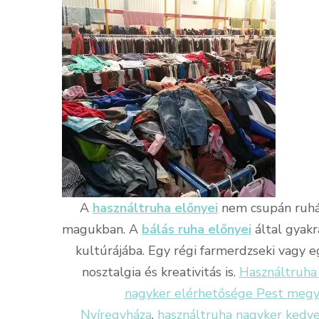
A
használtruha előnyei
nem csupán ruhá
magukban. A
bálás ruha előnyei
által gyakr
kultúrájába. Egy régi farmerdzseki vagy 
nosztalgia és kreativitás is.
Használtruha
nagyker elérhetősége Pest meg
Nyíregyháza
,
használtruha nagyker kedv