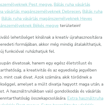
ánszemélyeknek Pest megye
,
Bálás ruha vásárlás
uha vásárlás magánszemélyeknek Debrecen
,
Bálás ruha
,
Bálás ruha vásárlás magánszemélyeknek Heves
agánszemélyeknek Békés megye
területein!
iváló lehetőséget kínálnak a kreatív újrahasznosításra
eredeti formájában, akkor még mindig átalakíthatjuk,
új funkcióval ruházhatjuk fel.
upán divatosak, hanem egy egész életstílust és
rthatóság, a kreativitás és az egyediség jegyében
b, mint csak divat. Azok számára, akik törődnek a
rökséggel, amelyet a múlt divatja hagyott maga után, a
ást. A használtruhákban való gondolkodás és vásárlás
 fenntarthatóság összekapcsolására.
Extra használtruha