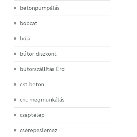
betonpumpálás
bobcat
bója
bútor diszkont
bútorszállítás Érd
ckt beton
cnc megmunkálás
csaptelep
cserepeslemez