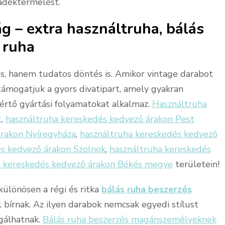
adéktermelést.
g – extra használtruha, bálás
ruha
s, hanem tudatos döntés is. Amikor vintage darabot
 támogatjuk a gyors divatipart, amely gyakran
értő gyártási folyamatokat alkalmaz.
Használtruha
t
,
használtruha kereskedés kedvező árakon Pest
árakon Nyíregyháza
,
használtruha kereskedés kedvező
és kedvező árakon Szolnok
,
használtruha kereskedés
a kereskedés kedvező árakon Békés megye
területein!
különösen a régi és ritka
bálás ruha beszerzés
el bírnak. Az ilyen darabok nemcsak egyedi stílust
gálhatnak.
Bálás ruha beszerzés magánszemélyeknek