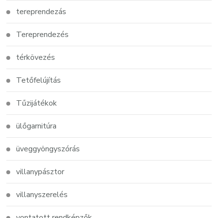
tereprendezás
Tereprendezés
térkövezés
Tetőfelújítás
Tűzijátékok
ülőgarnitúra
üveggyöngyszórás
villanypásztor
villanyszerelés
vontatott rendképzők