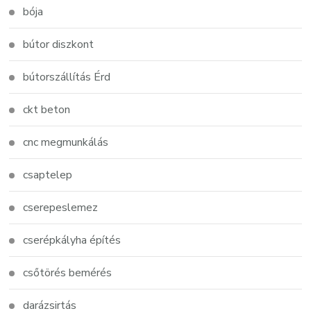
bója
bútor diszkont
bútorszállítás Érd
ckt beton
cnc megmunkálás
csaptelep
cserepeslemez
cserépkályha építés
csőtörés bemérés
darázsirtás