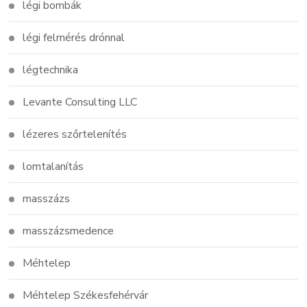
légi bombák
légi felmérés drónnal
légtechnika
Levante Consulting LLC
lézeres szőrtelenítés
lomtalanítás
masszázs
masszázsmedence
Méhtelep
Méhtelep Székesfehérvár