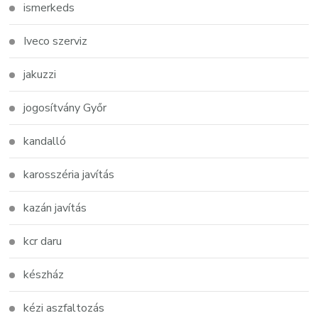
ismerkeds
Iveco szerviz
jakuzzi
jogosítvány Győr
kandalló
karosszéria javítás
kazán javítás
kcr daru
készház
kézi aszfaltozás