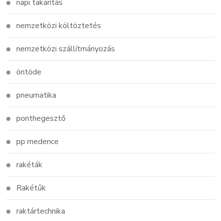
napi takarítás
nemzetközi költöztetés
nemzetközi szállítmányozás
öntöde
pneumatika
ponthegesztő
pp medence
rakéták
Rakétűk
raktártechnika