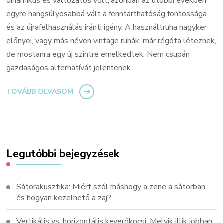
dinamikus és változatos volt, azonban az utóbbi években
egyre hangsúlyosabbá vált a fenntarthatóság fontossága
és az újrafelhasználás iránti igény. A használtruha nagyker
előnyei, vagy más néven vintage ruhák, már régóta léteznek,
de mostanra egy új szintre emelkedtek. Nem csupán
gazdaságos alternatívát jelentenek …
TOVÁBB OLVASOM
Legutóbbi bejegyzések
Sátorakusztika: Miért szól máshogy a zene a sátorban,
és hogyan kezelhető a zaj?
Vertikális vs. horizontális keverőkocsi: Melyik illik jobban