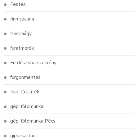
Festés
finn szauna
franciaágy
furatmérők
Fürdőszoba szekrény
furgonmentés
füst tűzijáték
gépi földmunka
gépi földmunka Pécs
gipszkarton