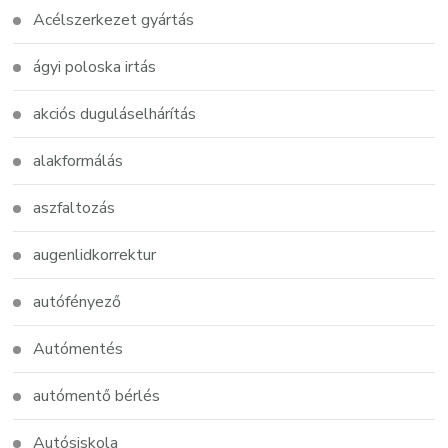
Acélszerkezet gyártás
ágyi poloska irtás
akciós duguláselhárítás
alakformálás
aszfaltozás
augenlidkorrektur
autófényező
Autómentés
autómentő bérlés
Autósiskola