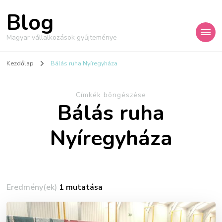
Blog
Magyar vállalkozások gyűjteménye
Kezdőlap
Bálás ruha Nyíregyháza
Címkék böngészése
Bálás ruha
Nyíregyháza
Eredmény(ek)
1 mutatása