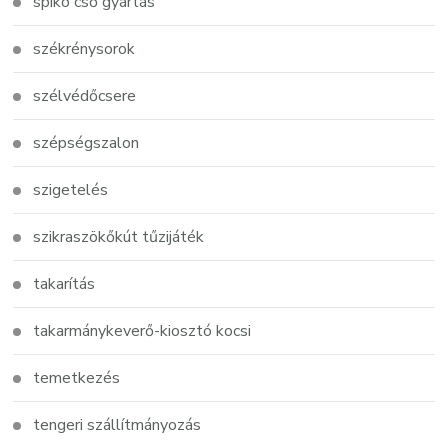
spiko cső gyártás
székrénysorok
szélvédőcsere
szépségszalon
szigetelés
szikraszökőkút tűzijáték
takarítás
takarmánykeverő-kiosztó kocsi
temetkezés
tengeri szállítmányozás