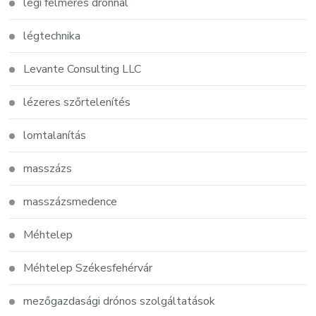
légi felmérés drónnal
légtechnika
Levante Consulting LLC
lézeres szőrtelenítés
lomtalanítás
masszázs
masszázsmedence
Méhtelep
Méhtelep Székesfehérvár
mezőgazdasági drónos szolgáltatások