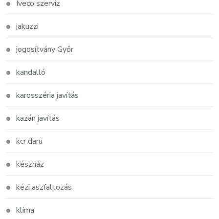
Iveco szerviz
jakuzzi
jogosítvány Győr
kandalló
karosszéria javítás
kazán javítás
kcr daru
készház
kézi aszfaltozás
klíma