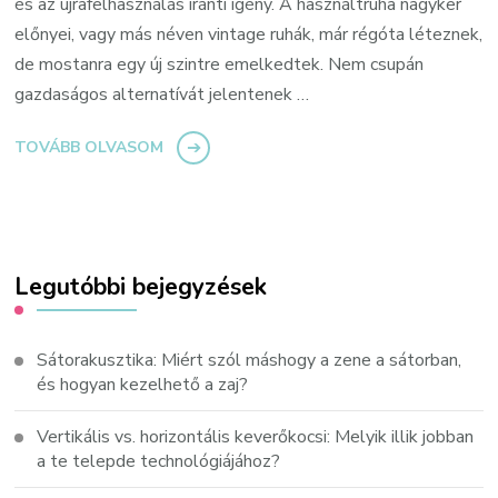
és az újrafelhasználás iránti igény. A használtruha nagyker
előnyei, vagy más néven vintage ruhák, már régóta léteznek,
de mostanra egy új szintre emelkedtek. Nem csupán
gazdaságos alternatívát jelentenek …
TOVÁBB OLVASOM
Legutóbbi bejegyzések
Sátorakusztika: Miért szól máshogy a zene a sátorban,
és hogyan kezelhető a zaj?
Vertikális vs. horizontális keverőkocsi: Melyik illik jobban
a te telepde technológiájához?