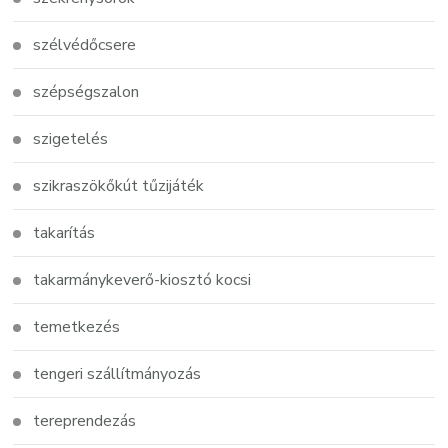
szélvédőcsere
szépségszalon
szigetelés
szikraszökőkút tűzijáték
takarítás
takarmánykeverő-kiosztó kocsi
temetkezés
tengeri szállítmányozás
tereprendezás