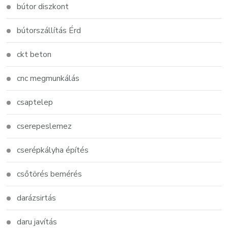
bútor diszkont
bútorszállítás Érd
ckt beton
cnc megmunkálás
csaptelep
cserepeslemez
cserépkályha építés
csőtörés bemérés
darázsirtás
daru javítás