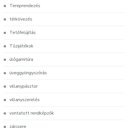
Tereprendezés
térkövezés
Tetőfelújítás
Tűzijátékok
ülőgarnitúra
üveggyöngyszórás
villanypásztor
villanyszerelés
vontatott rendképzők
zárcsere