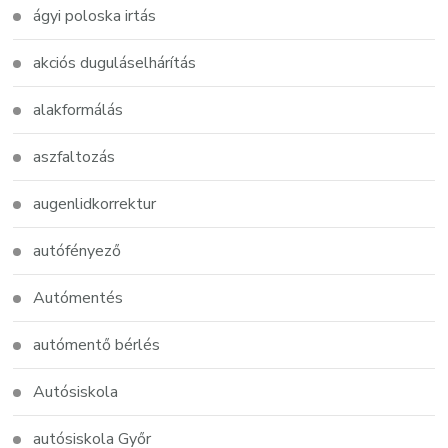
ágyi poloska irtás
akciós duguláselhárítás
alakformálás
aszfaltozás
augenlidkorrektur
autófényező
Autómentés
autómentő bérlés
Autósiskola
autósiskola Győr