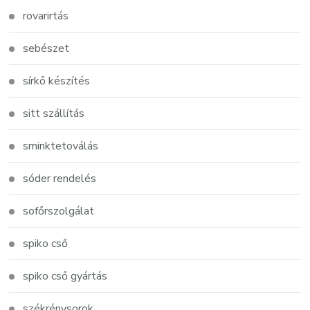
rovarirtás
sebészet
sírkő készítés
sitt szállítás
sminktetoválás
sóder rendelés
sofőrszolgálat
spiko cső
spiko cső gyártás
székrénysorok