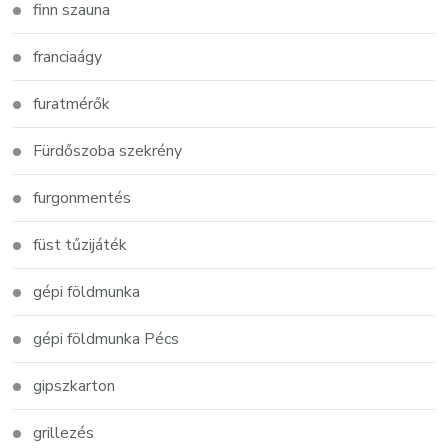
finn szauna
franciaágy
furatmérők
Fürdőszoba szekrény
furgonmentés
füst tűzijáték
gépi földmunka
gépi földmunka Pécs
gipszkarton
grillezés