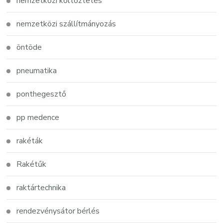
nemzetközi költöztetés
nemzetközi szállítmányozás
öntöde
pneumatika
ponthegesztő
pp medence
rakéták
Rakétűk
raktártechnika
rendezvénysátor bérlés