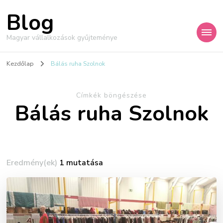
Blog
Magyar vállalkozások gyűjteménye
Kezdőlap
Bálás ruha Szolnok
Címkék böngészése
Bálás ruha Szolnok
Eredmény(ek)
1 mutatása