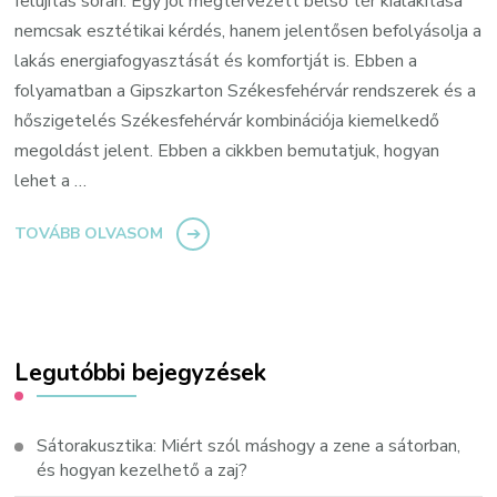
felújítás során. Egy jól megtervezett belső tér kialakítása
nemcsak esztétikai kérdés, hanem jelentősen befolyásolja a
lakás energiafogyasztását és komfortját is. Ebben a
folyamatban a Gipszkarton Székesfehérvár rendszerek és a
hőszigetelés Székesfehérvár kombinációja kiemelkedő
megoldást jelent. Ebben a cikkben bemutatjuk, hogyan
lehet a …
TOVÁBB OLVASOM
Legutóbbi bejegyzések
Sátorakusztika: Miért szól máshogy a zene a sátorban,
és hogyan kezelhető a zaj?