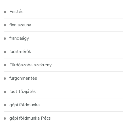
Festés
finn szauna
franciaágy
furatmérők
Fürdőszoba szekrény
furgonmentés
füst tűzijáték
gépi földmunka
gépi földmunka Pécs