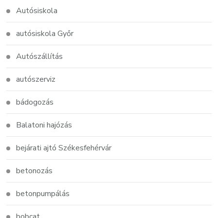
Autósiskola
autósiskola Győr
Autószállítás
autószerviz
bádogozás
Balatoni hajózás
bejárati ajtó Székesfehérvár
betonozás
betonpumpálás
bobcat