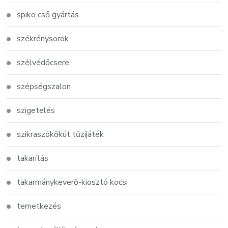
spiko cső gyártás
székrénysorok
szélvédőcsere
szépségszalon
szigetelés
szikraszökőkút tűzijáték
takarítás
takarmánykeverő-kiosztó kocsi
temetkezés