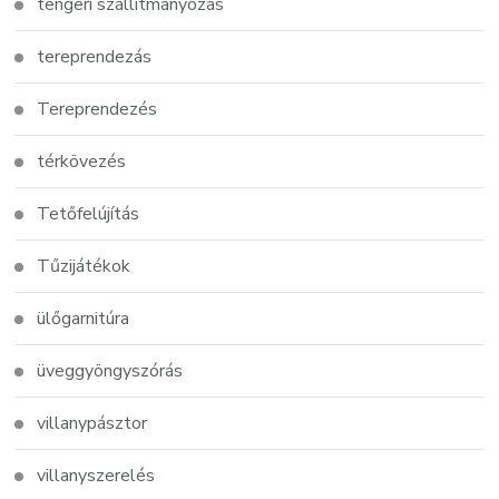
tengeri szállítmányozás
tereprendezás
Tereprendezés
térkövezés
Tetőfelújítás
Tűzijátékok
ülőgarnitúra
üveggyöngyszórás
villanypásztor
villanyszerelés