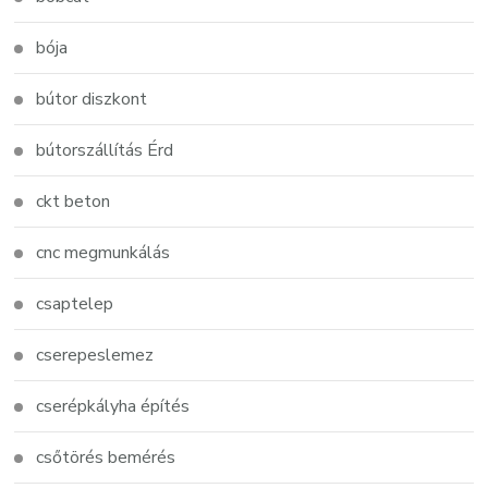
bója
bútor diszkont
bútorszállítás Érd
ckt beton
cnc megmunkálás
csaptelep
cserepeslemez
cserépkályha építés
csőtörés bemérés