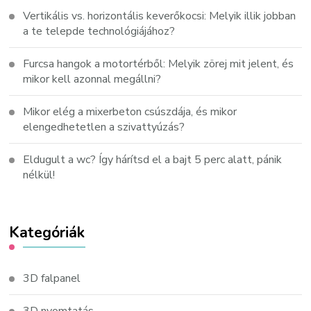
Vertikális vs. horizontális keverőkocsi: Melyik illik jobban
a te telepde technológiájához?
Furcsa hangok a motortérből: Melyik zörej mit jelent, és
mikor kell azonnal megállni?
Mikor elég a mixerbeton csúszdája, és mikor
elengedhetetlen a szivattyúzás?
Eldugult a wc? Így hárítsd el a bajt 5 perc alatt, pánik
nélkül!
Kategóriák
3D falpanel