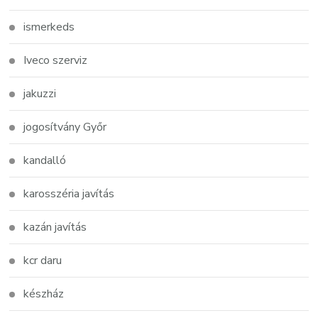
ismerkeds
Iveco szerviz
jakuzzi
jogosítvány Győr
kandalló
karosszéria javítás
kazán javítás
kcr daru
készház