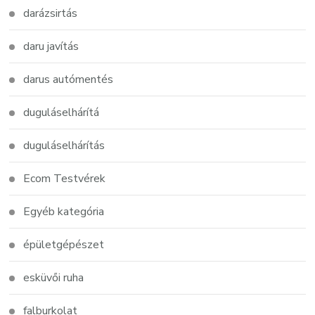
darázsirtás
daru javítás
darus autómentés
duguláselhárítá
duguláselhárítás
Ecom Testvérek
Egyéb kategória
épületgépészet
esküvői ruha
falburkolat