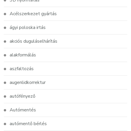
3D nyomtatás
Acélszerkezet gyártás
ágyi poloska irtás
akciós duguláselhárítás
alakformálás
aszfaltozás
augenlidkorrektur
autófényező
Autómentés
autómentő bérlés