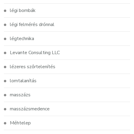
légi bombák
légi felmérés drónnal
légtechnika
Levante Consulting LLC
lézeres szőrtelenítés
lomtalanítás
masszázs
masszázsmedence
Méhtelep