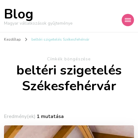
Blog
Magyar vállalkozások gyűjteménye
Kezdőlap
beltéri szigetelés Székesfehérvár
Címkék böngészése
beltéri szigetelés
Székesfehérvár
Eredmény(ek)
1 mutatása