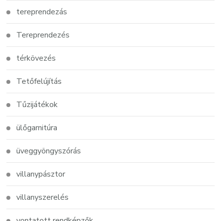
tereprendezás
Tereprendezés
térkövezés
Tetőfelújítás
Tűzijátékok
ülőgarnitúra
üveggyöngyszórás
villanypásztor
villanyszerelés
vontatott rendképzők