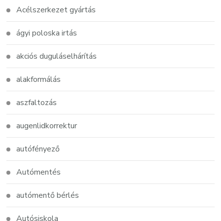
Acélszerkezet gyártás
ágyi poloska irtás
akciós duguláselhárítás
alakformálás
aszfaltozás
augenlidkorrektur
autófényező
Autómentés
autómentő bérlés
Autósiskola