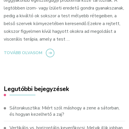
leggyakoribb egészségügyi problémái közé tartoznak. A
legtöbben izom- vagy ízületi eredetű gondra gyanakszanak,
pedig a kiváltó ok sokszor a test mélyebb rétegeiben, a
belső szervek környezetében keresendő.Ezekre a rejtett,
sokszor figyelmen kívül hagyott okokra ad megoldást a
viscerális terápia, amely a test …
TOVÁBB OLVASOM
Legutóbbi bejegyzések
Sátorakusztika: Miért szól máshogy a zene a sátorban,
és hogyan kezelhető a zaj?
Vertikális vs. horizontális keverőkocsi: Melyik illik jobban