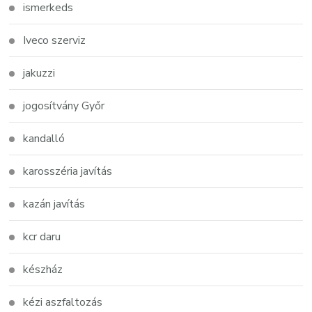
ismerkeds
Iveco szerviz
jakuzzi
jogosítvány Győr
kandalló
karosszéria javítás
kazán javítás
kcr daru
készház
kézi aszfaltozás