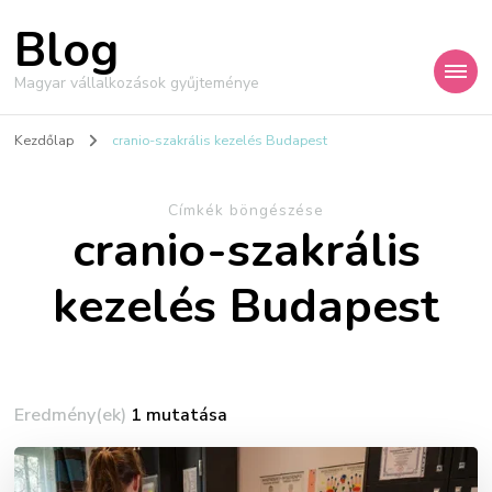
Blog
Magyar vállalkozások gyűjteménye
Kezdőlap
cranio-szakrális kezelés Budapest
Címkék böngészése
cranio-szakrális
kezelés Budapest
Eredmény(ek)
1 mutatása