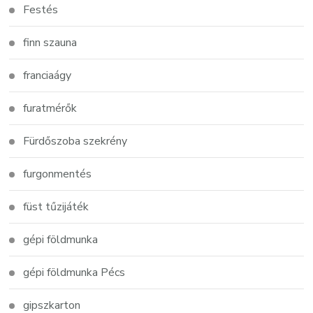
Festés
finn szauna
franciaágy
furatmérők
Fürdőszoba szekrény
furgonmentés
füst tűzijáték
gépi földmunka
gépi földmunka Pécs
gipszkarton