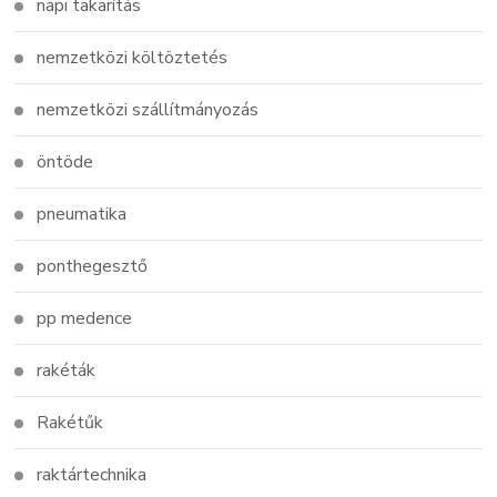
napi takarítás
nemzetközi költöztetés
nemzetközi szállítmányozás
öntöde
pneumatika
ponthegesztő
pp medence
rakéták
Rakétűk
raktártechnika