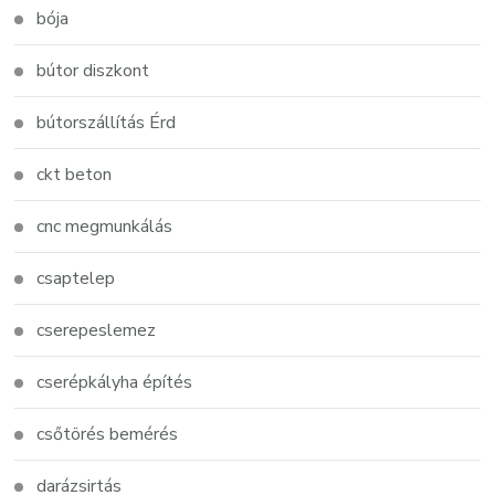
bója
bútor diszkont
bútorszállítás Érd
ckt beton
cnc megmunkálás
csaptelep
cserepeslemez
cserépkályha építés
csőtörés bemérés
darázsirtás