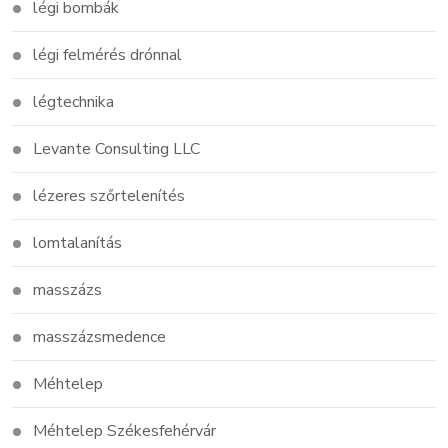
légi bombák
légi felmérés drónnal
légtechnika
Levante Consulting LLC
lézeres szőrtelenítés
lomtalanítás
masszázs
masszázsmedence
Méhtelep
Méhtelep Székesfehérvár