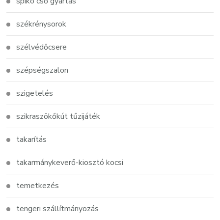
spiko cső gyártás
székrénysorok
szélvédőcsere
szépségszalon
szigetelés
szikraszökőkút tűzijáték
takarítás
takarmánykeverő-kiosztó kocsi
temetkezés
tengeri szállítmányozás