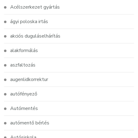
Acélszerkezet gyártás
ágyi poloska irtás
akciós duguláselhárítás
alakformálás
aszfaltozás
augenlidkorrektur
autófényező
Autómentés
autómentő bérlés
Autósiskola