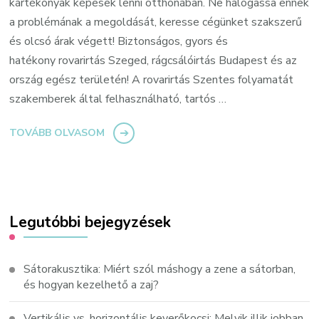
kártékonyak képesek lenni otthonában. Ne halogassa ennek
a problémának a megoldását, keresse cégünket szakszerű
és olcsó árak végett! Biztonságos, gyors és
hatékony rovarirtás Szeged, rágcsálóirtás Budapest és az
ország egész területén! A rovarirtás Szentes folyamatát
szakemberek által felhasználható, tartós …
TOVÁBB OLVASOM
Legutóbbi bejegyzések
Sátorakusztika: Miért szól máshogy a zene a sátorban,
és hogyan kezelhető a zaj?
Vertikális vs. horizontális keverőkocsi: Melyik illik jobban