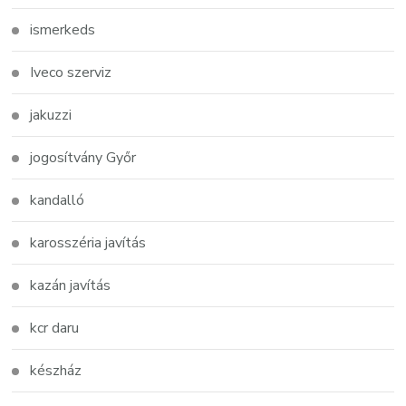
ismerkeds
Iveco szerviz
jakuzzi
jogosítvány Győr
kandalló
karosszéria javítás
kazán javítás
kcr daru
készház