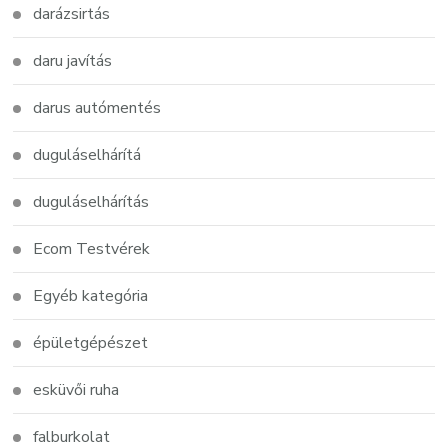
darázsirtás
daru javítás
darus autómentés
duguláselhárítá
duguláselhárítás
Ecom Testvérek
Egyéb kategória
épületgépészet
esküvői ruha
falburkolat