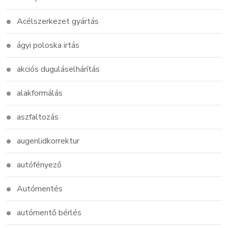
Acélszerkezet gyártás
ágyi poloska irtás
akciós duguláselhárítás
alakformálás
aszfaltozás
augenlidkorrektur
autófényező
Autómentés
autómentő bérlés