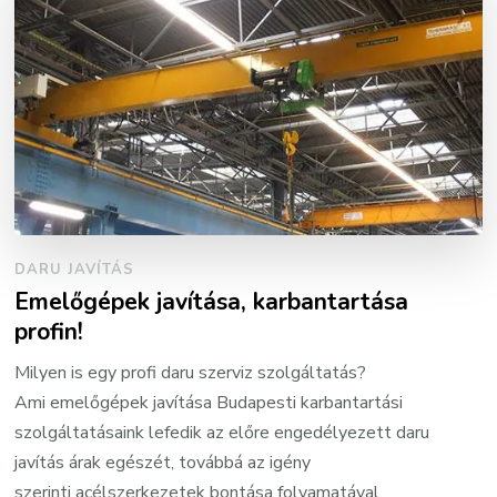
DARU JAVÍTÁS
Emelőgépek javítása, karbantartása
profin!
Milyen is egy profi daru szerviz szolgáltatás?
Ami emelőgépek javítása Budapesti karbantartási
szolgáltatásaink lefedik az előre engedélyezett daru
javítás árak egészét, továbbá az igény
szerinti acélszerkezetek bontása folyamatával