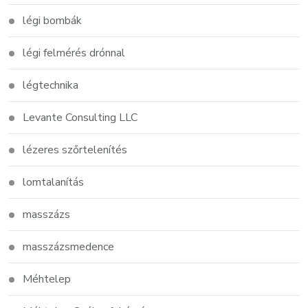
légi bombák
légi felmérés drónnal
légtechnika
Levante Consulting LLC
lézeres szőrtelenítés
lomtalanítás
masszázs
masszázsmedence
Méhtelep