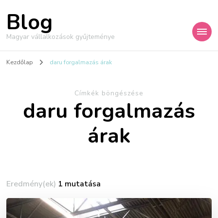
Blog
Magyar vállalkozások gyűjteménye
Kezdőlap
daru forgalmazás árak
Címkék böngészése
daru forgalmazás
árak
Eredmény(ek)
1 mutatása