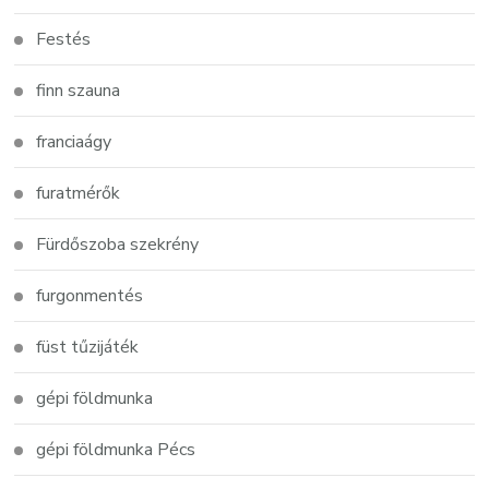
Festés
finn szauna
franciaágy
furatmérők
Fürdőszoba szekrény
furgonmentés
füst tűzijáték
gépi földmunka
gépi földmunka Pécs