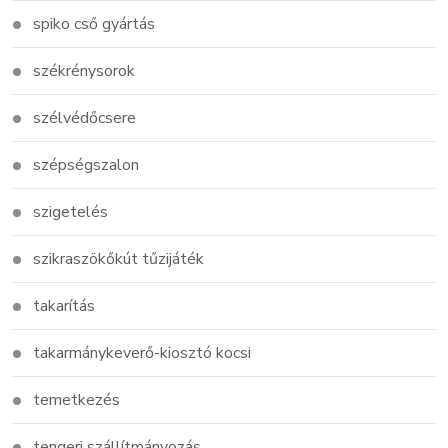
spiko cső gyártás
székrénysorok
szélvédőcsere
szépségszalon
szigetelés
szikraszökőkút tűzijáték
takarítás
takarmánykeverő-kiosztó kocsi
temetkezés
tengeri szállítmányozás