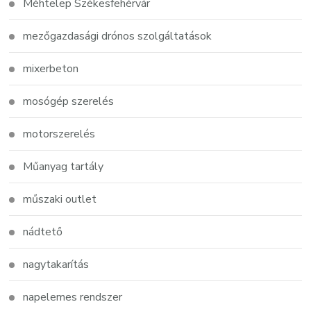
Méhtelep Székesfehérvár
mezőgazdasági drónos szolgáltatások
mixerbeton
mosógép szerelés
motorszerelés
Műanyag tartály
műszaki outlet
nádtető
nagytakarítás
napelemes rendszer