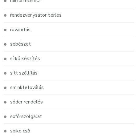
raktártechnika
rendezvénysátor bérlés
rovarirtás
sebészet
sírkő készítés
sitt szállítás
sminktetoválás
sóder rendelés
sofőrszolgálat
spiko cső