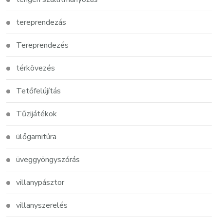
tereprendezás
Tereprendezés
térkövezés
Tetőfelújítás
Tűzijátékok
ülőgarnitúra
üveggyöngyszórás
villanypásztor
villanyszerelés