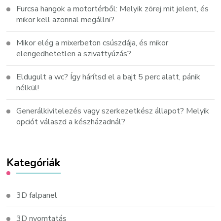
Furcsa hangok a motortérből: Melyik zörej mit jelent, és
mikor kell azonnal megállni?
Mikor elég a mixerbeton csúszdája, és mikor
elengedhetetlen a szivattyúzás?
Eldugult a wc? Így hárítsd el a bajt 5 perc alatt, pánik
nélkül!
Generálkivitelezés vagy szerkezetkész állapot? Melyik
opciót válaszd a készházadnál?
Kategóriák
3D falpanel
3D nyomtatás