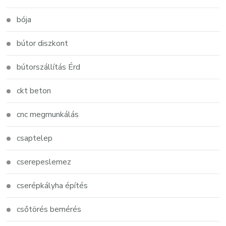
bója
bútor diszkont
bútorszállítás Érd
ckt beton
cnc megmunkálás
csaptelep
cserepeslemez
cserépkályha építés
csőtörés bemérés