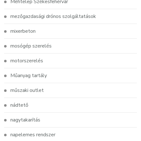
Méhtelep Székesfehérvár
mezőgazdasági drónos szolgáltatások
mixerbeton
mosógép szerelés
motorszerelés
Műanyag tartály
műszaki outlet
nádtető
nagytakarítás
napelemes rendszer