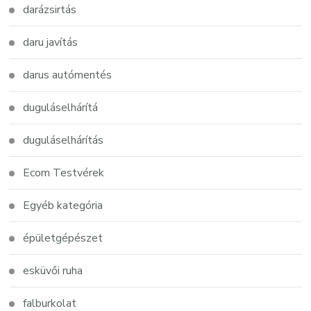
darázsirtás
daru javítás
darus autómentés
duguláselhárítá
duguláselhárítás
Ecom Testvérek
Egyéb kategória
épületgépészet
esküvői ruha
falburkolat