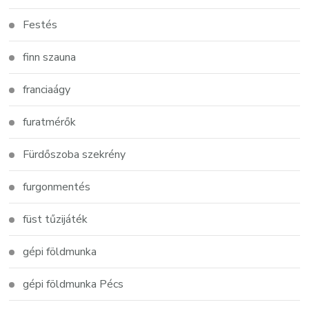
Festés
finn szauna
franciaágy
furatmérők
Fürdőszoba szekrény
furgonmentés
füst tűzijáték
gépi földmunka
gépi földmunka Pécs