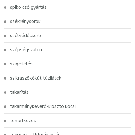
spiko cső gyártás
székrénysorok
szélvédőcsere
szépségszalon
szigetelés
szikraszökőkút tűzijáték
takarítás
takarmánykeverő-kiosztó kocsi
temetkezés
tengeri szállítmányozás