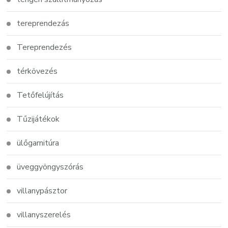
tereprendezás
Tereprendezés
térkövezés
Tetőfelújítás
Tűzijátékok
ülőgarnitúra
üveggyöngyszórás
villanypásztor
villanyszerelés