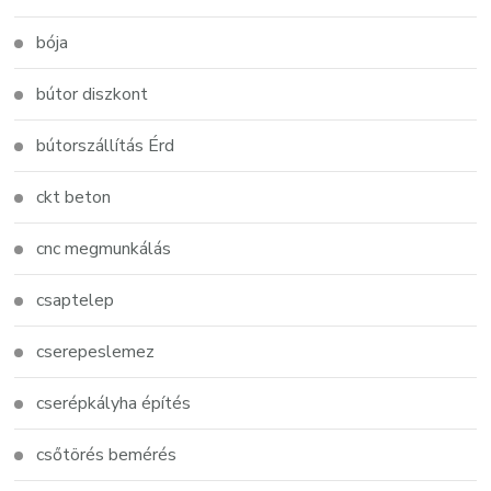
bója
bútor diszkont
bútorszállítás Érd
ckt beton
cnc megmunkálás
csaptelep
cserepeslemez
cserépkályha építés
csőtörés bemérés