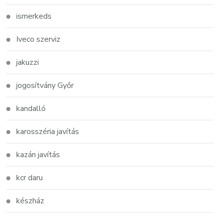
ismerkeds
Iveco szerviz
jakuzzi
jogosítvány Győr
kandalló
karosszéria javítás
kazán javítás
kcr daru
készház