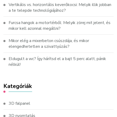
Vertikális vs. horizontális keverőkocsi: Melyik illik jobban
a te telepde technológiájához?
Furcsa hangok a motortérből: Melyik zörej mit jelent, és
mikor kell azonnal megállni?
Mikor elég a mixerbeton csúszdája, és mikor
elengedhetetlen a szivattyúzás?
Eldugult a wc? Így hárítsd el a bajt 5 perc alatt, pánik
nélkül!
Kategóriák
3D falpanel
3D nyomtatás