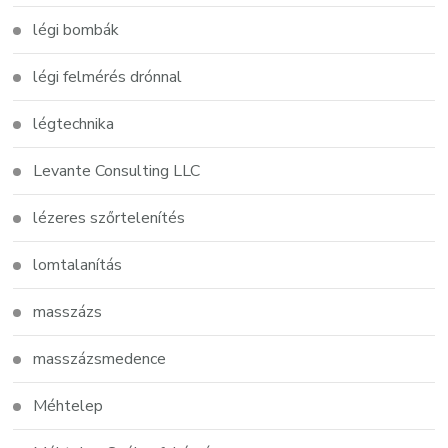
légi bombák
légi felmérés drónnal
légtechnika
Levante Consulting LLC
lézeres szőrtelenítés
lomtalanítás
masszázs
masszázsmedence
Méhtelep