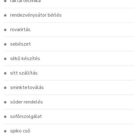
raktártechnika
rendezvénysátor bérlés
rovarirtás
sebészet
sírkő készítés
sitt szállítás
sminktetoválás
sóder rendelés
sofőrszolgálat
spiko cső