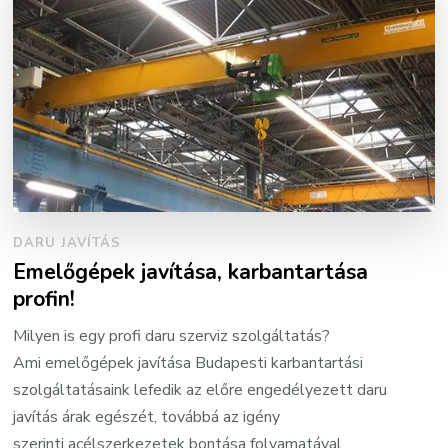
DARU JAVÍTÁS
Emelőgépek javítása, karbantartása
profin!
Milyen is egy profi daru szerviz szolgáltatás?
Ami emelőgépek javítása Budapesti karbantartási
szolgáltatásaink lefedik az előre engedélyezett daru
javítás árak egészét, továbbá az igény
szerinti acélszerkezetek bontása folyamatával