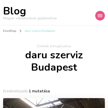
Blog
Magyar vállalkozások gyűjteménye
Kezdőlap
daru szerviz Budapest
Címkék böngészése
daru szerviz
Budapest
Eredmény(ek)
1 mutatása