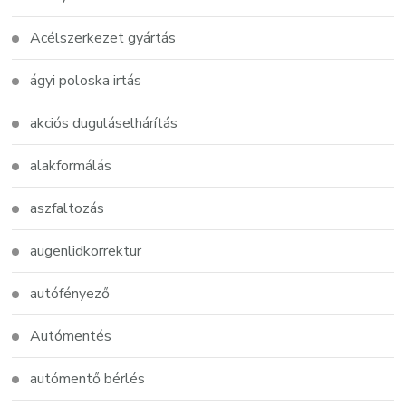
Acélszerkezet gyártás
ágyi poloska irtás
akciós duguláselhárítás
alakformálás
aszfaltozás
augenlidkorrektur
autófényező
Autómentés
autómentő bérlés