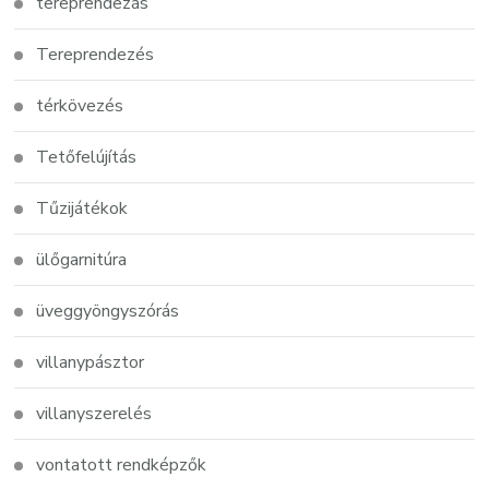
tereprendezás
Tereprendezés
térkövezés
Tetőfelújítás
Tűzijátékok
ülőgarnitúra
üveggyöngyszórás
villanypásztor
villanyszerelés
vontatott rendképzők