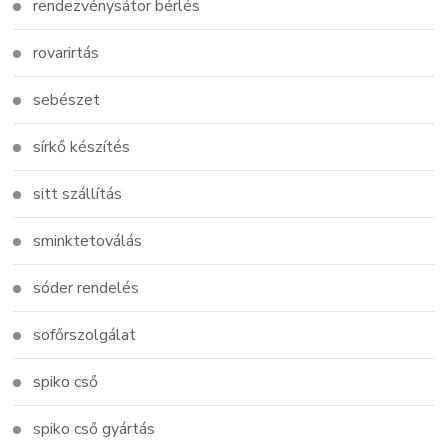
rendezvénysátor bérlés
rovarirtás
sebészet
sírkő készítés
sitt szállítás
sminktetoválás
sóder rendelés
sofőrszolgálat
spiko cső
spiko cső gyártás