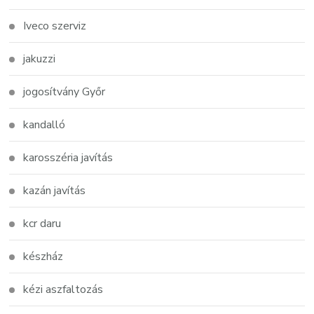
Iveco szerviz
jakuzzi
jogosítvány Győr
kandalló
karosszéria javítás
kazán javítás
kcr daru
készház
kézi aszfaltozás