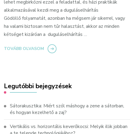
lehet megbirkózni ezzel a feladattal, és házi praktikák
alkalmazásával kezdi meg a duguláselhárítás
Gödöllő folyamatát, azonban ha mégsem jár sikerrel, vagy
ha valami biztosan nem tűr halasztást, akkor az minden
kétséget kizáróan a duguláselhárítás …
TOVÁBB OLVASOM
Legutóbbi bejegyzések
Sátorakusztika: Miért szól máshogy a zene a sátorban,
és hogyan kezelhető a zaj?
Vertikális vs. horizontális keverőkocsi: Melyik illik jobban
a te telepde technológiájához?