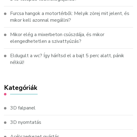
Furcsa hangok a motortérből: Melyik zörej mit jelent, és
mikor kell azonnal megállni?
Mikor elég a mixerbeton csúszdája, és mikor
elengedhetetlen a szivattyúzás?
Eldugult a wc? Így hárítsd el a bajt 5 perc alatt, pánik
nélkül!
Kategóriák
3D falpanel
3D nyomtatás
Acélszerkezet gyártás