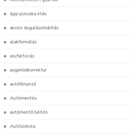
ágyi poloska irtás
akciós duguláselhárítás
alakformálás
aszfaltozás
augenlidkorrektur
autófényező
Autómentés
autómentő bérlés
Autósiskola