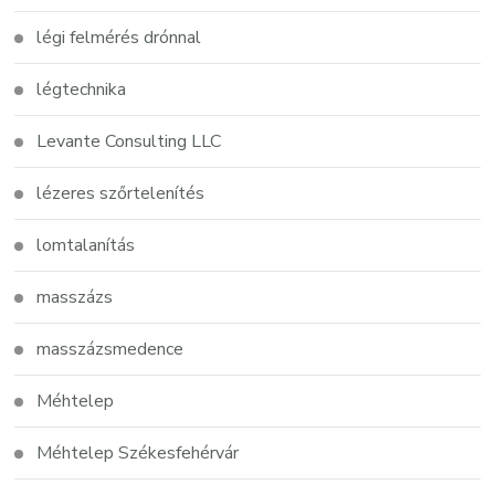
légi felmérés drónnal
légtechnika
Levante Consulting LLC
lézeres szőrtelenítés
lomtalanítás
masszázs
masszázsmedence
Méhtelep
Méhtelep Székesfehérvár