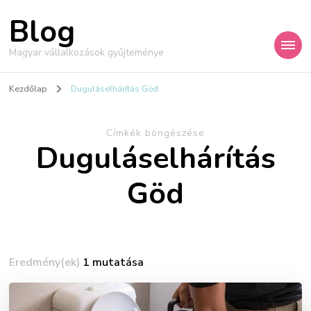
Blog
Magyar vállalkozások gyűjteménye
Kezdőlap
Duguláselhárítás Göd
Címkék böngészése
Duguláselhárítás
Göd
Eredmény(ek)
1 mutatása