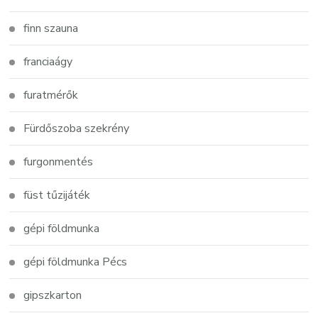
finn szauna
franciaágy
furatmérők
Fürdőszoba szekrény
furgonmentés
füst tűzijáték
gépi földmunka
gépi földmunka Pécs
gipszkarton