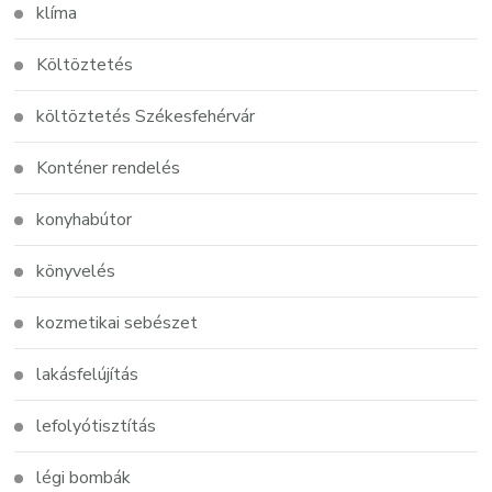
klíma
Költöztetés
költöztetés Székesfehérvár
Konténer rendelés
konyhabútor
könyvelés
kozmetikai sebészet
lakásfelújítás
lefolyótisztítás
légi bombák