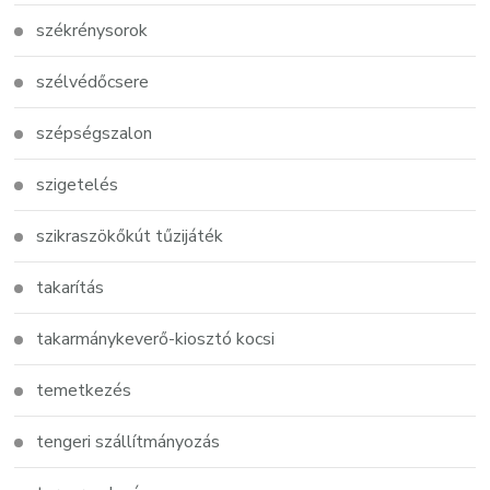
székrénysorok
szélvédőcsere
szépségszalon
szigetelés
szikraszökőkút tűzijáték
takarítás
takarmánykeverő-kiosztó kocsi
temetkezés
tengeri szállítmányozás