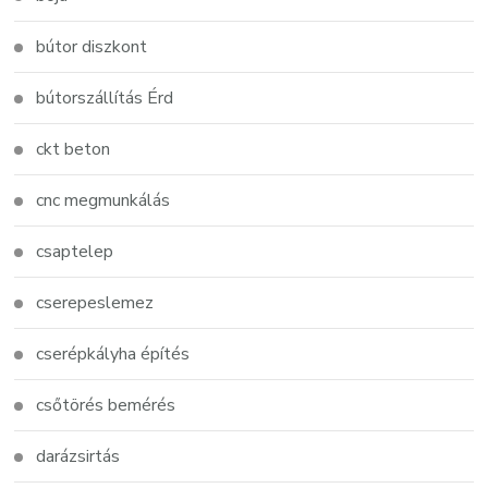
bútor diszkont
bútorszállítás Érd
ckt beton
cnc megmunkálás
csaptelep
cserepeslemez
cserépkályha építés
csőtörés bemérés
darázsirtás