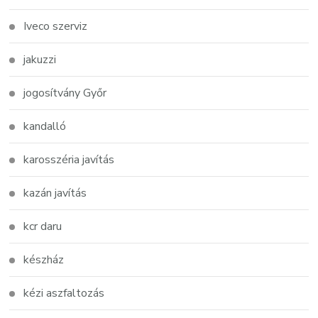
Iveco szerviz
jakuzzi
jogosítvány Győr
kandalló
karosszéria javítás
kazán javítás
kcr daru
készház
kézi aszfaltozás