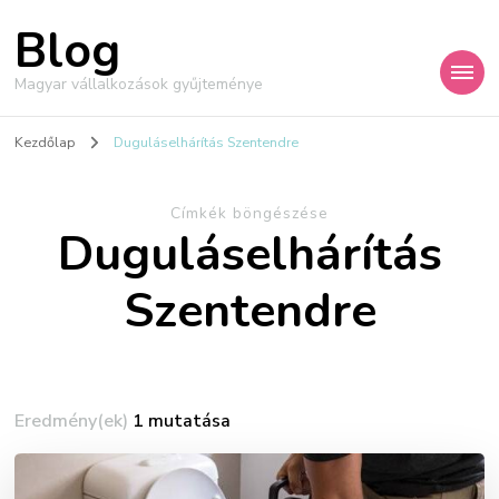
Blog
Magyar vállalkozások gyűjteménye
Kezdőlap
Duguláselhárítás Szentendre
Címkék böngészése
Duguláselhárítás
Szentendre
Eredmény(ek)
1 mutatása