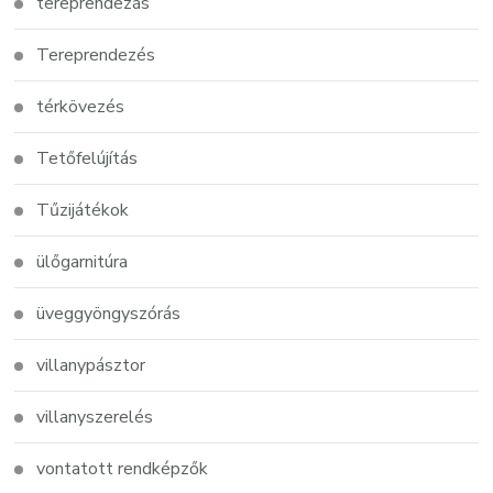
tereprendezás
Tereprendezés
térkövezés
Tetőfelújítás
Tűzijátékok
ülőgarnitúra
üveggyöngyszórás
villanypásztor
villanyszerelés
vontatott rendképzők