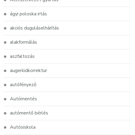
ágyi poloska irtás
akciós duguláselhárítás
alakformálás
aszfaltozás
augenlidkorrektur
autófényező
Autómentés
autómentő bérlés
Autósiskola