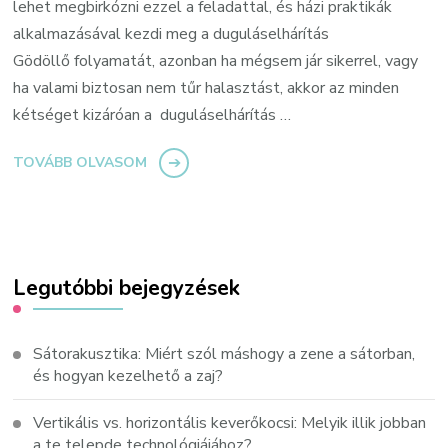
lehet megbirkózni ezzel a feladattal, és házi praktikák
alkalmazásával kezdi meg a duguláselhárítás
Gödöllő folyamatát, azonban ha mégsem jár sikerrel, vagy
ha valami biztosan nem tűr halasztást, akkor az minden
kétséget kizáróan a duguláselhárítás …
TOVÁBB OLVASOM
Legutóbbi bejegyzések
Sátorakusztika: Miért szól máshogy a zene a sátorban,
és hogyan kezelhető a zaj?
Vertikális vs. horizontális keverőkocsi: Melyik illik jobban
a te telepde technológiájához?