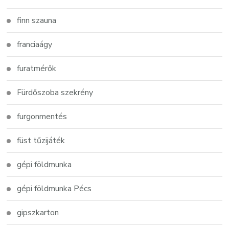
finn szauna
franciaágy
furatmérők
Fürdőszoba szekrény
furgonmentés
füst tűzijáték
gépi földmunka
gépi földmunka Pécs
gipszkarton