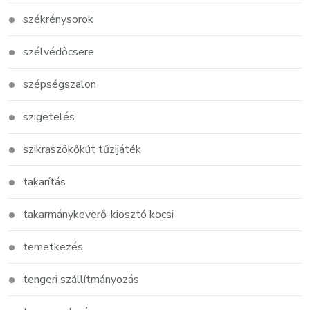
székrénysorok
szélvédőcsere
szépségszalon
szigetelés
szikraszökőkút tűzijáték
takarítás
takarmánykeverő-kiosztó kocsi
temetkezés
tengeri szállítmányozás