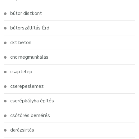
bútor diszkont
bútorszállítás Érd
ckt beton
cnc megmunkálás
csaptelep
cserepeslemez
cserépkályha építés
csőtörés bemérés
darázsirtás