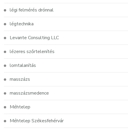
légi felmérés drónnal
légtechnika
Levante Consulting LLC
lézeres szőrtelenítés
lomtalanítás
masszázs
masszázsmedence
Méhtelep
Méhtelep Székesfehérvár