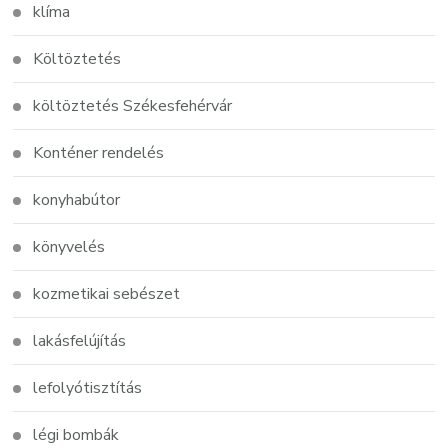
klíma
Költöztetés
költöztetés Székesfehérvár
Konténer rendelés
konyhabútor
könyvelés
kozmetikai sebészet
lakásfelújítás
lefolyótisztítás
légi bombák