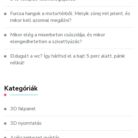
Furcsa hangok a motortérből: Melyik zörej mit jelent, és
mikor kell azonnal megállni?
Mikor elég a mixerbeton csúszdája, és mikor
elengedhetetlen a szivattyúzás?
Eldugult a wc? Így hárítsd el a bajt 5 perc alatt, pánik
nélkül!
Kategóriák
3D falpanel
3D nyomtatás
Acélszerkezet gyártás