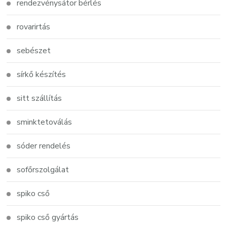
rendezvénysátor bérlés
rovarirtás
sebészet
sírkő készítés
sitt szállítás
sminktetoválás
sóder rendelés
sofőrszolgálat
spiko cső
spiko cső gyártás