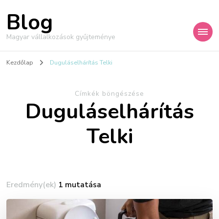
Blog
Magyar vállalkozások gyűjteménye
Kezdőlap
Duguláselhárítás Telki
Címkék böngészése
Duguláselhárítás
Telki
Eredmény(ek)
1 mutatása