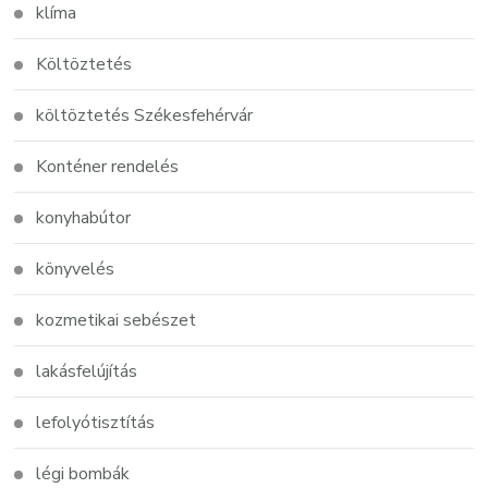
klíma
Költöztetés
költöztetés Székesfehérvár
Konténer rendelés
konyhabútor
könyvelés
kozmetikai sebészet
lakásfelújítás
lefolyótisztítás
légi bombák