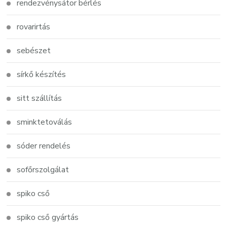
rendezvénysátor bérlés
rovarirtás
sebészet
sírkő készítés
sitt szállítás
sminktetoválás
sóder rendelés
sofőrszolgálat
spiko cső
spiko cső gyártás