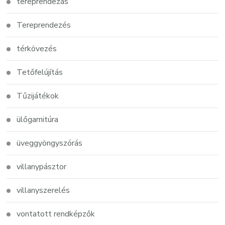
tereprendezás
Tereprendezés
térkövezés
Tetőfelújítás
Tűzijátékok
ülőgarnitúra
üveggyöngyszórás
villanypásztor
villanyszerelés
vontatott rendképzők