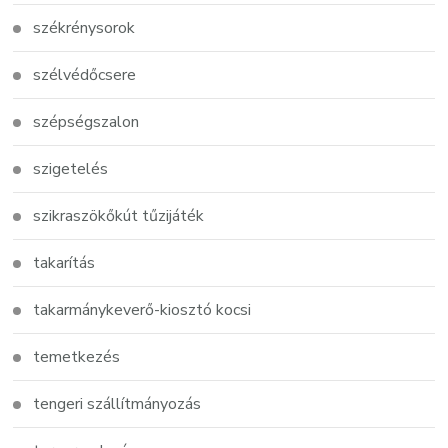
székrénysorok
szélvédőcsere
szépségszalon
szigetelés
szikraszökőkút tűzijáték
takarítás
takarmánykeverő-kiosztó kocsi
temetkezés
tengeri szállítmányozás