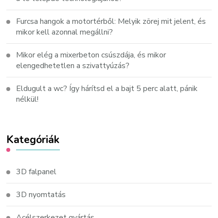
Furcsa hangok a motortérből: Melyik zörej mit jelent, és
mikor kell azonnal megállni?
Mikor elég a mixerbeton csúszdája, és mikor
elengedhetetlen a szivattyúzás?
Eldugult a wc? Így hárítsd el a bajt 5 perc alatt, pánik
nélkül!
Kategóriák
3D falpanel
3D nyomtatás
Acélszerkezet gyártás