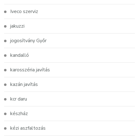
Iveco szerviz
jakuzzi
jogosítvány Győr
kandalló
karosszéria javítás
kazán javítás
kcr daru
készház
kézi aszfaltozás