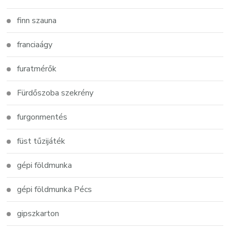
finn szauna
franciaágy
furatmérők
Fürdőszoba szekrény
furgonmentés
füst tűzijáték
gépi földmunka
gépi földmunka Pécs
gipszkarton