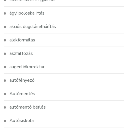
ágyi poloska irtás
akciós duguláselhárítás
alakformálás
aszfaltozás
augenlidkorrektur
autófényező
Autómentés
autómentő bérlés
Autósiskola