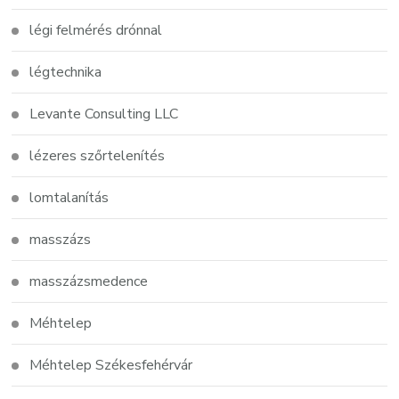
légi felmérés drónnal
légtechnika
Levante Consulting LLC
lézeres szőrtelenítés
lomtalanítás
masszázs
masszázsmedence
Méhtelep
Méhtelep Székesfehérvár