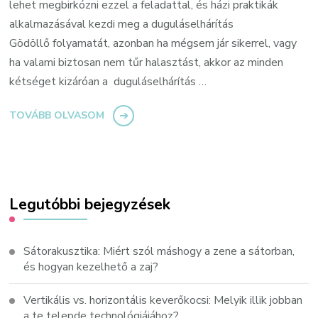
lehet megbirkózni ezzel a feladattal, és házi praktikák
alkalmazásával kezdi meg a duguláselhárítás
Gödöllő folyamatát, azonban ha mégsem jár sikerrel, vagy
ha valami biztosan nem tűr halasztást, akkor az minden
kétséget kizáróan a duguláselhárítás …
TOVÁBB OLVASOM
Legutóbbi bejegyzések
Sátorakusztika: Miért szól máshogy a zene a sátorban,
és hogyan kezelhető a zaj?
Vertikális vs. horizontális keverőkocsi: Melyik illik jobban
a te telepde technológiájához?