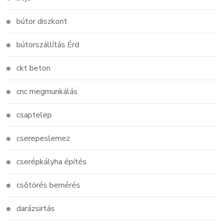
bútor diszkont
bútorszállítás Érd
ckt beton
cnc megmunkálás
csaptelep
cserepeslemez
cserépkályha építés
csőtörés bemérés
darázsirtás