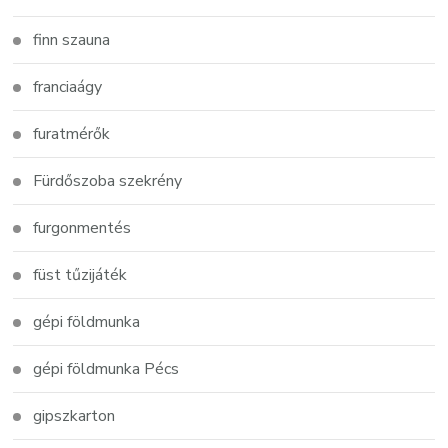
finn szauna
franciaágy
furatmérők
Fürdőszoba szekrény
furgonmentés
füst tűzijáték
gépi földmunka
gépi földmunka Pécs
gipszkarton