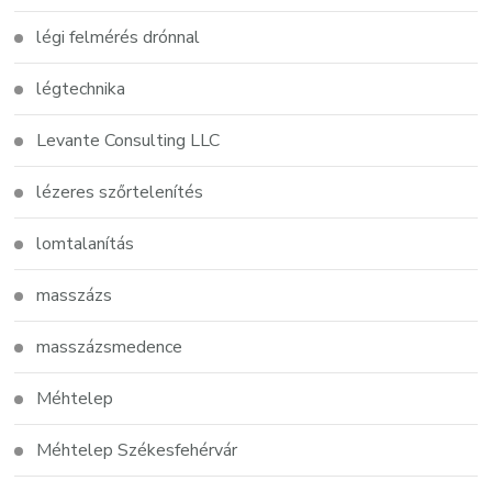
légi felmérés drónnal
légtechnika
Levante Consulting LLC
lézeres szőrtelenítés
lomtalanítás
masszázs
masszázsmedence
Méhtelep
Méhtelep Székesfehérvár