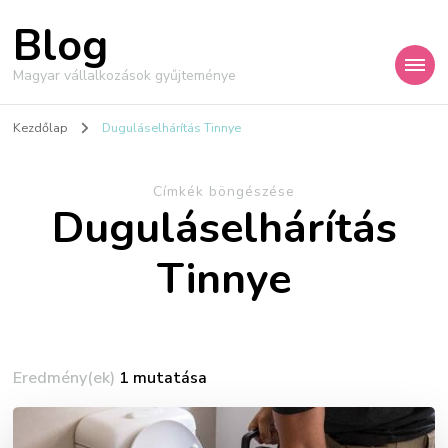
Blog
Magyar vállalkozások gyűjteménye
Kezdőlap
Duguláselhárítás Tinnye
Címkék böngészése
Duguláselhárítás
Tinnye
Eredmény(ek)
1 mutatása