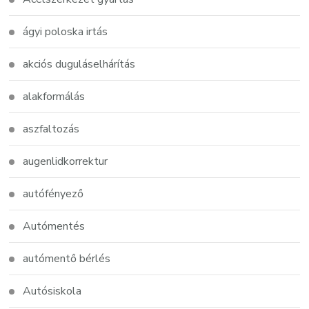
ágyi poloska irtás
akciós duguláselhárítás
alakformálás
aszfaltozás
augenlidkorrektur
autófényező
Autómentés
autómentő bérlés
Autósiskola