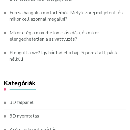
Furcsa hangok a motortérből: Melyik zörej mit jelent, és
mikor kell azonnal megállni?
Mikor elég a mixerbeton csúszdája, és mikor
elengedhetetlen a szivattyúzás?
Eldugult a wc? Így hárítsd el a bajt 5 perc alatt, pánik
nélkül!
Kategóriák
3D falpanel
3D nyomtatás
Acélszerkezet gyártás