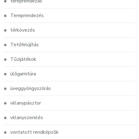
tereprendezás
Tereprendezés
térkövezés
Tetőfelújítás
Tűzijátékok
ülőgarnitúra
üveggyöngyszórás
villanypásztor
villanyszerelés
vontatott rendképzők