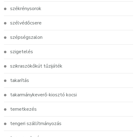
székrénysorok
szélvédőcsere
szépségszalon
szigetelés
szikraszökőkút tűzijáték
takarítás
takarmánykeverő-kiosztó kocsi
temetkezés
tengeri szállítmányozás