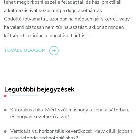
lehet megbirkózni ezzel a feladattal, és házi praktikák
alkalmazásával kezdi meg a duguláselhárítás
Gödöllő folyamatát, azonban ha mégsem jár sikerrel, vagy
ha valami biztosan nem tűr halasztást, akkor az minden
kétséget kizáróan a duguláselhárítás …
TOVÁBB OLVASOM
Legutóbbi bejegyzések
Sátorakusztika: Miért szól máshogy a zene a sátorban,
és hogyan kezelhető a zaj?
Vertikális vs. horizontális keverőkocsi: Melyik illik jobban
a te telepde technológiájához?