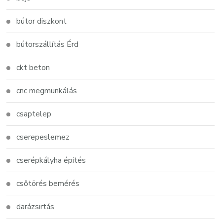
bútor diszkont
bútorszállítás Érd
ckt beton
cnc megmunkálás
csaptelep
cserepeslemez
cserépkályha építés
csőtörés bemérés
darázsirtás