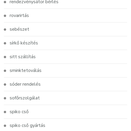
rendezvénysátor bérlés
rovarirtás
sebészet
sírkő készítés
sitt szállítás
sminktetoválás
sóder rendelés
sofőrszolgálat
spiko cső
spiko cső gyártás