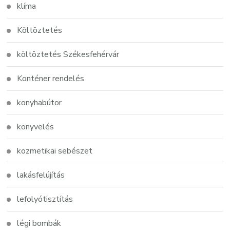
klíma
Költöztetés
költöztetés Székesfehérvár
Konténer rendelés
konyhabútor
könyvelés
kozmetikai sebészet
lakásfelújítás
lefolyótisztítás
légi bombák