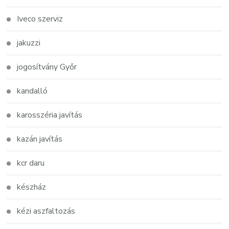
Iveco szerviz
jakuzzi
jogosítvány Győr
kandalló
karosszéria javítás
kazán javítás
kcr daru
készház
kézi aszfaltozás