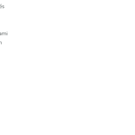
és
ami
n