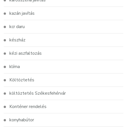
karosszéria javítás
kazán javítás
kcr daru
készház
kézi aszfaltozás
klíma
Költöztetés
költöztetés Székesfehérvár
Konténer rendelés
konyhabútor