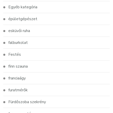
Egyéb kategória
épületgépészet
esküvői ruha
falburkolat
Festés
finn szauna
franciaágy
furatmérők
Fürdőszoba szekrény