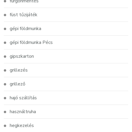
furgonmentés
füst tűzijáték
gépi földmunka
gépi földmunka Pécs
gipszkarton
grillezés
grillező
hajó szállítás
használtruha
hegkezelés