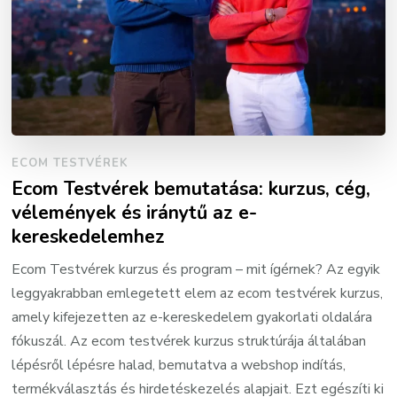
ECOM TESTVÉREK
Ecom Testvérek bemutatása: kurzus, cég,
vélemények és iránytű az e-
kereskedelemhez
Ecom Testvérek kurzus és program – mit ígérnek? Az egyik
leggyakrabban emlegetett elem az ecom testvérek kurzus,
amely kifejezetten az e-kereskedelem gyakorlati oldalára
fókuszál. Az ecom testvérek kurzus struktúrája általában
lépésről lépésre halad, bemutatva a webshop indítás,
termékválasztás és hirdetéskezelés alapjait. Ezt egészíti ki