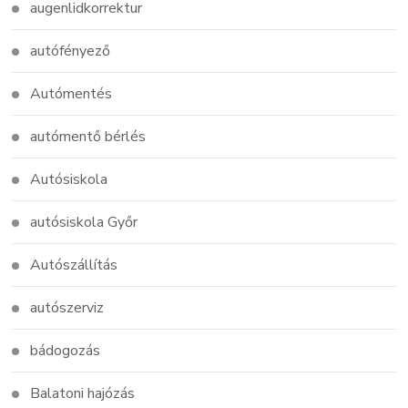
augenlidkorrektur
autófényező
Autómentés
autómentő bérlés
Autósiskola
autósiskola Győr
Autószállítás
autószerviz
bádogozás
Balatoni hajózás