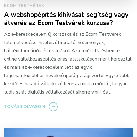
ECOM TESTVÉREK
A webshopépítés kihívásai: segítség vagy
átverés az Ecom Testvérek kurzusa?
Az e-kereskedelem új korszaka és az Ecom Testvérek
felemelkedése: hiteles útmutató, vélemények,
háttérinformációk és realitások Az elmúlt tíz évben az
online vállalkozásépítés óriási átalakuláson ment keresztül,
és mára az e-kereskedelem lett az egyik
legdinamikusabban növekvő iparág világszerte. Egyre több
kezdő és haladó vállalkozó keresi annak a módját, hogyan
tudja saját digitális vállalkozását sikerre vinni, és …
TOVÁBB OLVASOM