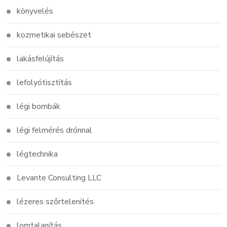
könyvelés
kozmetikai sebészet
lakásfelújítás
lefolyótisztítás
légi bombák
légi felmérés drónnal
légtechnika
Levante Consulting LLC
lézeres szőrtelenítés
lomtalanítás