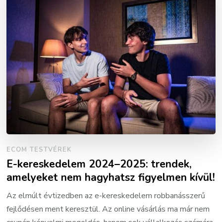
ECOM TESTVÉREK
E-kereskedelem 2024–2025: trendek,
amelyeket nem hagyhatsz figyelmen kívül!
Az elmúlt évtizedben az e-kereskedelem robbanásszerű
fejlődésen ment keresztül. Az online vásárlás ma már nem