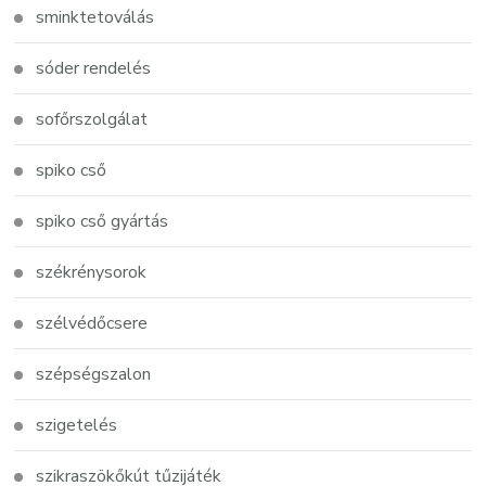
sminktetoválás
sóder rendelés
sofőrszolgálat
spiko cső
spiko cső gyártás
székrénysorok
szélvédőcsere
szépségszalon
szigetelés
szikraszökőkút tűzijáték