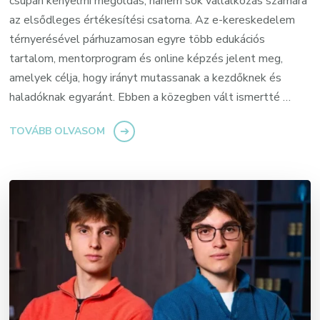
csupán kényelmi megoldás, hanem sok vállalkozás számára
az elsődleges értékesítési csatorna. Az e-kereskedelem
térnyerésével párhuzamosan egyre több edukációs
tartalom, mentorprogram és online képzés jelent meg,
amelyek célja, hogy irányt mutassanak a kezdőknek és
haladóknak egyaránt. Ebben a közegben vált ismertté …
TOVÁBB OLVASOM