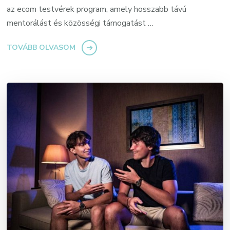
az ecom testvérek program, amely hosszabb távú
mentorálást és közösségi támogatást …
TOVÁBB OLVASOM