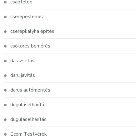
csaptelep
cserepeslemez
cserépkályha építés
csőtörés bemérés
darázsirtás
daru javítás
darus autómentés
duguláselhárítá
duguláselhárítás
Ecom Testvérek