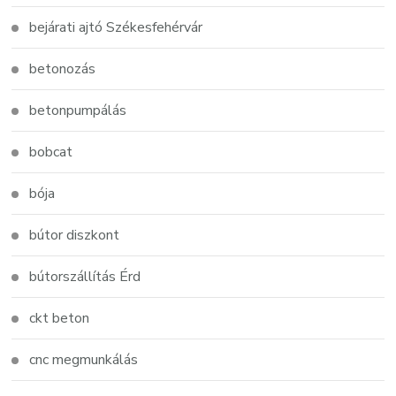
bejárati ajtó Székesfehérvár
betonozás
betonpumpálás
bobcat
bója
bútor diszkont
bútorszállítás Érd
ckt beton
cnc megmunkálás