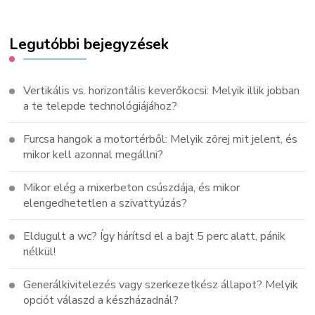
Legutóbbi bejegyzések
Vertikális vs. horizontális keverőkocsi: Melyik illik jobban
a te telepde technológiájához?
Furcsa hangok a motortérből: Melyik zörej mit jelent, és
mikor kell azonnal megállni?
Mikor elég a mixerbeton csúszdája, és mikor
elengedhetetlen a szivattyúzás?
Eldugult a wc? Így hárítsd el a bajt 5 perc alatt, pánik
nélkül!
Generálkivitelezés vagy szerkezetkész állapot? Melyik
opciót válaszd a készházadnál?