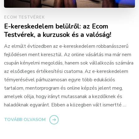
ECOM TESTVÉREK
E-kereskedelem belülről: az Ecom
Testvérek, a kurzusok és a valóság!
Az elmúlt évtizedben az e-kereskedelem robbanásszerű
fejlődésen ment keresztül. Az online vásárlás ma már nem
csupán kényelmi megoldás, hanem sok vállalkozás számára
az elsődleges értékesítési csatorna. Az e-kereskedelem
térnyerésével párhuzamosan egyre több edukációs
tartalom, mentorprogram és online képzés jelent meg,
amelyek célja, hogy irányt mutassanak a kezdőknek és
haladóknak egyaránt. Ebben a közegben vált ismertté …
TOVÁBB OLVASOM