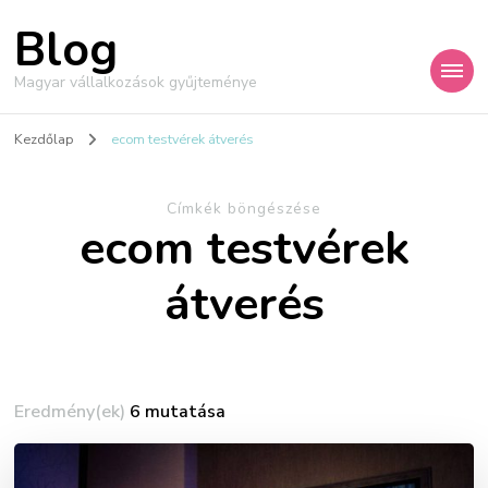
Blog
Magyar vállalkozások gyűjteménye
Kezdőlap
ecom testvérek átverés
Címkék böngészése
ecom testvérek
átverés
Eredmény(ek)
6 mutatása