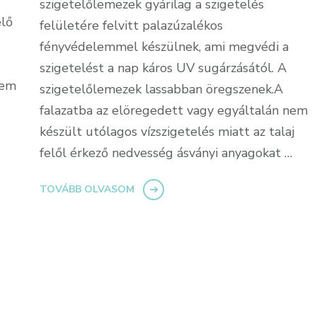
szigetelőlemezek gyárilag a szigetelés
elő
felületére felvitt palazúzalékos
fényvédelemmel készülnek, ami megvédi a
szigetelést a nap káros UV sugárzásától. A
nem
szigetelőlemezek lassabban öregszenek.A
falazatba az elöregedett vagy egyáltalán nem
készült utólagos vízszigetelés miatt az talaj
felől érkező nedvesség ásványi anyagokat …
TOVÁBB OLVASOM