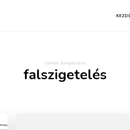
KEZD
Címkék böngészése
falszigetelés