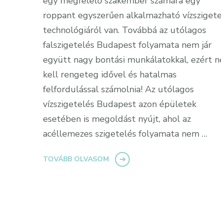
egy megfelelő szakember számára egy
roppant egyszerűen alkalmazható vízsziget
technológiáról van. Továbbá az utólagos
falszigetelés Budapest folyamata nem jár
együtt nagy bontási munkálatokkal, ezért 
kell rengeteg idővel és hatalmas
felfordulással számolnia! Az utólagos
vízszigetelés Budapest azon épületek
esetében is megoldást nyújt, ahol az
acéllemezes szigetelés folyamata nem …
TOVÁBB OLVASOM