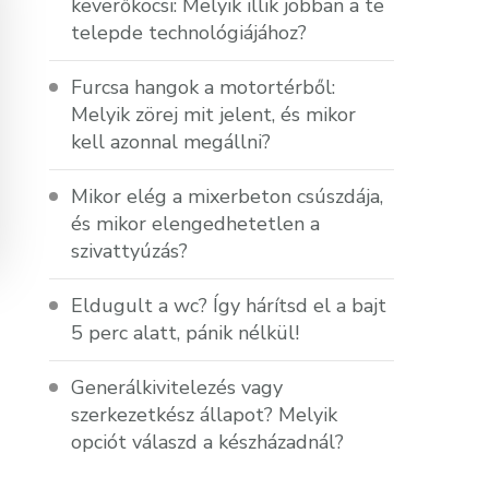
keverőkocsi: Melyik illik jobban a te
telepde technológiájához?
Furcsa hangok a motortérből:
Melyik zörej mit jelent, és mikor
kell azonnal megállni?
Mikor elég a mixerbeton csúszdája,
és mikor elengedhetetlen a
szivattyúzás?
Eldugult a wc? Így hárítsd el a bajt
5 perc alatt, pánik nélkül!
Generálkivitelezés vagy
szerkezetkész állapot? Melyik
opciót válaszd a készházadnál?