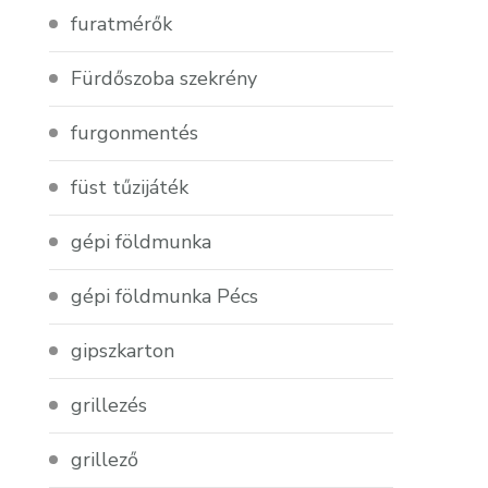
furatmérők
Fürdőszoba szekrény
furgonmentés
füst tűzijáték
gépi földmunka
gépi földmunka Pécs
gipszkarton
grillezés
grillező