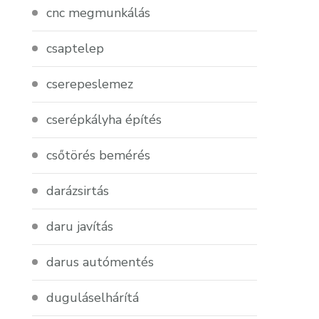
cnc megmunkálás
csaptelep
cserepeslemez
cserépkályha építés
csőtörés bemérés
darázsirtás
daru javítás
darus autómentés
duguláselhárítá