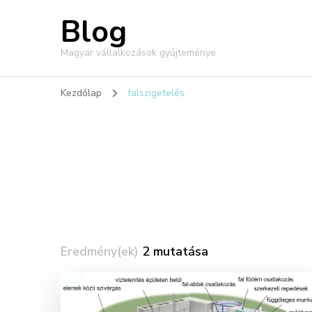
Blog
Magyar vállalkozások gyűjteménye
Kezdőlap
falszigetelés
Eredmény(ek)
2 mutatása