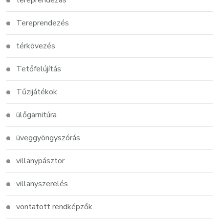
tereprendezás
Tereprendezés
térkövezés
Tetőfelújítás
Tűzijátékok
ülőgarnitúra
üveggyöngyszórás
villanypásztor
villanyszerelés
vontatott rendképzők