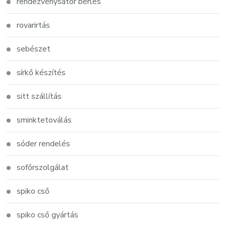
rendezvénysátor bérlés
rovarirtás
sebészet
sírkő készítés
sitt szállítás
sminktetoválás
sóder rendelés
sofőrszolgálat
spiko cső
spiko cső gyártás