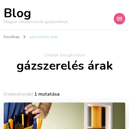
Blog
Magyar vállalkozások gyűjteménye
Kezdőlap
gázszerelés árak
Címkék böngészése
gázszerelés árak
Eredmény(ek)
1 mutatása