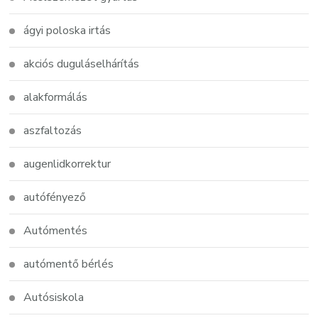
ágyi poloska irtás
akciós duguláselhárítás
alakformálás
aszfaltozás
augenlidkorrektur
autófényező
Autómentés
autómentő bérlés
Autósiskola