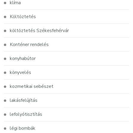
klíma
Költöztetés
költöztetés Székesfehérvár
Konténer rendelés
konyhabútor
könyvelés
kozmetikai sebészet
lakásfelújítás
lefolyótisztítás
légi bombák