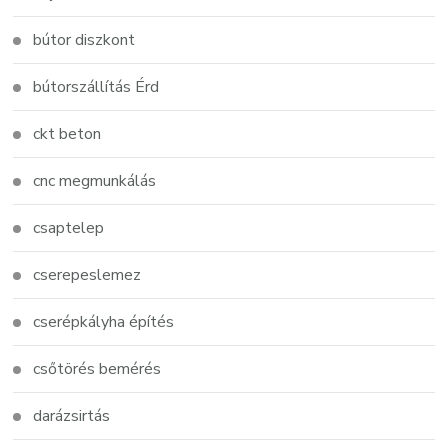
bútor diszkont
bútorszállítás Érd
ckt beton
cnc megmunkálás
csaptelep
cserepeslemez
cserépkályha építés
csőtörés bemérés
darázsirtás