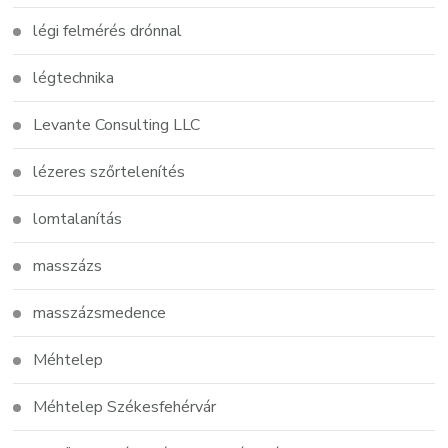
légi felmérés drónnal
légtechnika
Levante Consulting LLC
lézeres szőrtelenítés
lomtalanítás
masszázs
masszázsmedence
Méhtelep
Méhtelep Székesfehérvár