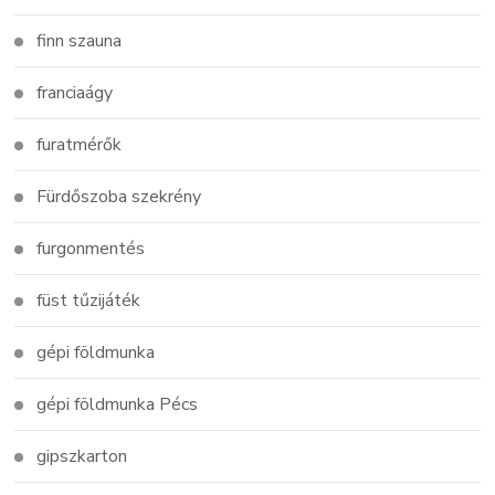
finn szauna
franciaágy
furatmérők
Fürdőszoba szekrény
furgonmentés
füst tűzijáték
gépi földmunka
gépi földmunka Pécs
gipszkarton