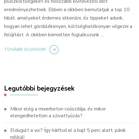
pluszköltségeket és hosszabb kivitelezési időt
eredményezhetnek. Ebben a cikkben bemutatjuk a top 10
hibát, amelyeket érdemes elkerülni, és tippeket adunk,
hogyan lehet gördülékenyen, költséghatékonyan végezni a
felújítást. A cikkben kiemelten foglalkozunk …
TOVÁBB OLVASOM
Legutóbbi bejegyzések
Mikor elég a mixerbeton csúszdája, és mikor
elengedhetetlen a szivattyúzás?
Eldugult a wc? Így hárítsd el a bajt 5 perc alatt, pánik
nélkül!