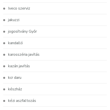
Iveco szerviz
jakuzzi
jogosítvány Győr
kandalló
karosszéria javítás
kazán javítás
kcr daru
készház
kézi aszfaltozás