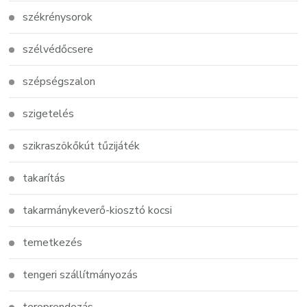
székrénysorok
szélvédőcsere
szépségszalon
szigetelés
szikraszökőkút tűzijáték
takarítás
takarmánykeverő-kiosztó kocsi
temetkezés
tengeri szállítmányozás