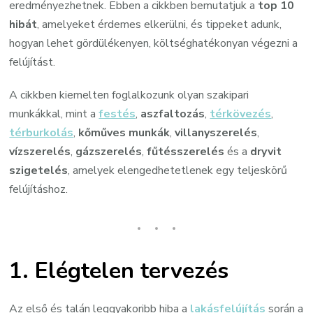
eredményezhetnek. Ebben a cikkben bemutatjuk a
top 10
hibát
, amelyeket érdemes elkerülni, és tippeket adunk,
hogyan lehet gördülékenyen, költséghatékonyan végezni a
felújítást.
A cikkben kiemelten foglalkozunk olyan szakipari
munkákkal, mint a
festés
,
aszfaltozás
,
térkövezés
,
térburkolás
,
kőműves munkák
,
villanyszerelés
,
vízszerelés
,
gázszerelés
,
fűtésszerelés
és a
dryvit
szigetelés
, amelyek elengedhetetlenek egy teljeskörű
felújításhoz.
1.
Elégtelen tervezés
Az első és talán leggyakoribb hiba a
lakásfelújítás
során a