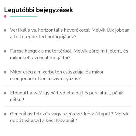
Legutóbbi bejegyzések
Vertikális vs. horizontális keverőkocsi: Melyik illik jobban
a te telepde technológiájához?
Furcsa hangok a motortérből: Melyik zörej mit jelent, és
mikor kell azonnal megállni?
Mikor elég a mixerbeton csúszdája, és mikor
elengedhetetlen a szivattyúzás?
Eldugult a wc? Így hárítsd el a bajt 5 perc alatt, pánik
nélkül!
Generálkivitelezés vagy szerkezetkész állapot? Melyik
opciót válaszd a készházadnál?