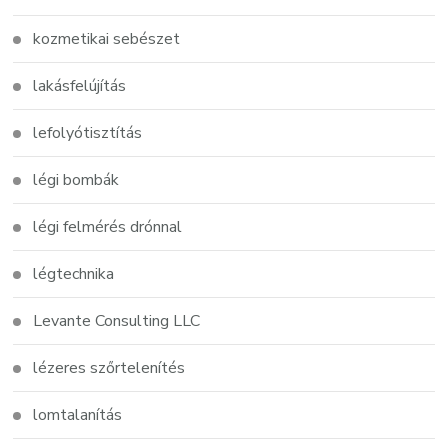
kozmetikai sebészet
lakásfelújítás
lefolyótisztítás
légi bombák
légi felmérés drónnal
légtechnika
Levante Consulting LLC
lézeres szőrtelenítés
lomtalanítás