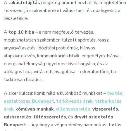
A
lakásfelújítás
rengeteg örömet hozhat, ha megfelelően
tervezed, jó szakembereket választasz, és odafigyelsz a
részletekre.
A
top 10 hiba
– a nem megfelelő tervezés,
megbízhatatlan szakember, túlzott spórolás, rossz
anyagválasztás, időzítési problémák, hiányos
alapkivitelezés, kommunikációs hibák, engedélyek hiánya,
energiahatékonyság figyelmen kívül hagyása, és az
utólagos hibajavítás elhanyagolása – elkerülhetőek, ha
tudatosan haladsz.
A siker kulcsa: kombináld a különböző munkákat –
festés
,
aszfaltozás Budapest
,
térkövezés árak
,
térburkolás
árak
,
kőműves munkák
,
villanyszerelés
,
vízszerelés
,
gázszerelés
,
fűtésszerelés
, és
dryvit szigetelés
Budapest
– úgy, hogy a végeredmény harmonikus, tartós