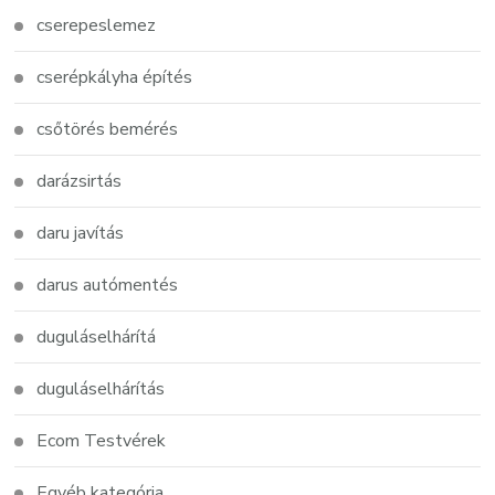
cserepeslemez
cserépkályha építés
csőtörés bemérés
darázsirtás
daru javítás
darus autómentés
duguláselhárítá
duguláselhárítás
Ecom Testvérek
Egyéb kategória