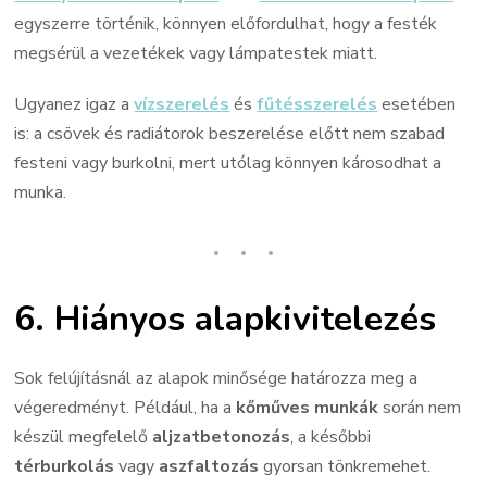
egyszerre történik, könnyen előfordulhat, hogy a festék
megsérül a vezetékek vagy lámpatestek miatt.
Ugyanez igaz a
vízszerelés
és
fűtésszerelés
esetében
is: a csövek és radiátorok beszerelése előtt nem szabad
festeni vagy burkolni, mert utólag könnyen károsodhat a
munka.
6.
Hiányos alapkivitelezés
Sok felújításnál az alapok minősége határozza meg a
végeredményt. Például, ha a
kőműves munkák
során nem
készül megfelelő
aljzatbetonozás
, a későbbi
térburkolás
vagy
aszfaltozás
gyorsan tönkremehet.