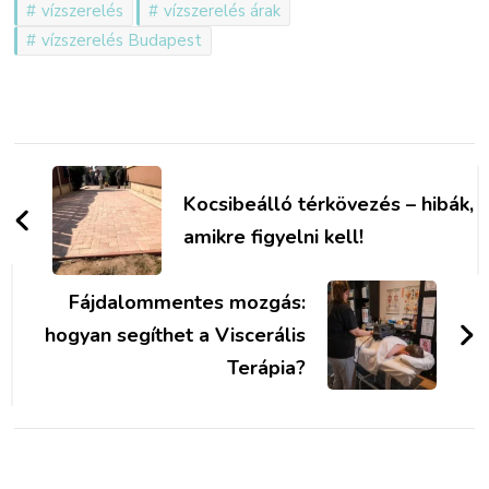
vízszerelés
vízszerelés árak
vízszerelés Budapest
Bejegyzések
navigációja
Kocsibeálló térkövezés – hibák,
amikre figyelni kell!
Fájdalommentes mozgás:
hogyan segíthet a Viscerális
Terápia?