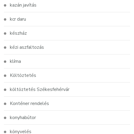
kazán javítás
kcr daru
készház
kézi aszfaltozás
klíma
Költöztetés
költöztetés Székesfehérvár
Konténer rendelés
konyhabútor
könyvelés