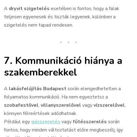
A
dryvit szigetelés
esetében is fontos, hogy a falak
teljesen egyenesek és tiszták legyenek, különben a
szigetelés nem tapad rendesen.
7.
Kommunikáció hiánya a
szakemberekkel
A
lakásfelújítás Budapest
során elengedhetetlen a
folyamatos kommunikáció. Ha nem egyeztetsz a
szobafestővel
,
villanyszerelővel
vagy
vízszerelővel
,
könnyen félreértések adódhatnak.
Például egy
gázszerelés
vagy
fűtésszerelés
során
fontos, hogy minden változtatást előre megbeszélj, így