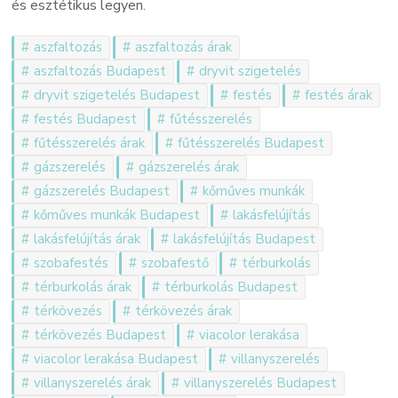
és esztétikus legyen.
aszfaltozás
aszfaltozás árak
aszfaltozás Budapest
dryvit szigetelés
dryvit szigetelés Budapest
festés
festés árak
festés Budapest
fűtésszerelés
fűtésszerelés árak
fűtésszerelés Budapest
gázszerelés
gázszerelés árak
gázszerelés Budapest
kőműves munkák
kőműves munkák Budapest
lakásfelújítás
lakásfelújítás árak
lakásfelújítás Budapest
szobafestés
szobafestő
térburkolás
térburkolás árak
térburkolás Budapest
térkövezés
térkövezés árak
térkövezés Budapest
viacolor lerakása
viacolor lerakása Budapest
villanyszerelés
villanyszerelés árak
villanyszerelés Budapest