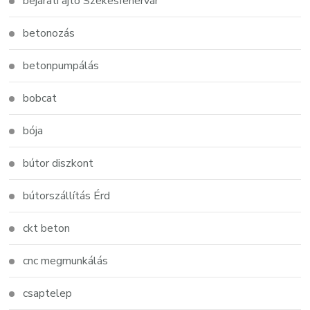
bejárati ajtó Székesfehérvár
betonozás
betonpumpálás
bobcat
bója
bútor diszkont
bútorszállítás Érd
ckt beton
cnc megmunkálás
csaptelep