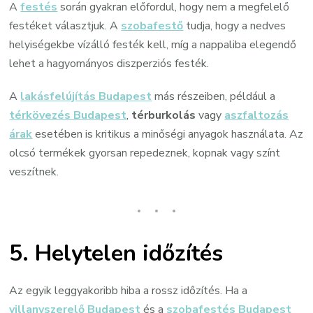
A
festés
során gyakran előfordul, hogy nem a megfelelő
festéket választjuk. A
szobafestő
tudja, hogy a nedves
helyiségekbe vízálló festék kell, míg a nappaliba elegendő
lehet a hagyományos diszperziós festék.
A
lakásfelújítás Budapest
más részeiben, például a
térkövezés Budapest
,
térburkolás
vagy
aszfaltozás
árak
esetében is kritikus a minőségi anyagok használata. Az
olcsó termékek gyorsan repedeznek, kopnak vagy színt
veszítnek.
5.
Helytelen időzítés
Az egyik leggyakoribb hiba a rossz időzítés. Ha a
villanyszerelő Budapest
és a
szobafestés Budapest