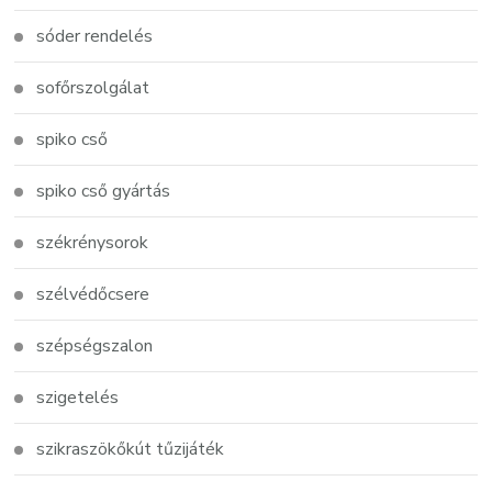
sóder rendelés
sofőrszolgálat
spiko cső
spiko cső gyártás
székrénysorok
szélvédőcsere
szépségszalon
szigetelés
szikraszökőkút tűzijáték