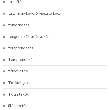
takarítás
takarmánykeverő-kiosztó kocsi
temetkezés
tengeri szállítmányozás
tereprendezás
Tereprendezés
térkövezés
Tetőfelújítás
Tűzijátékok
ülőgarnitúra