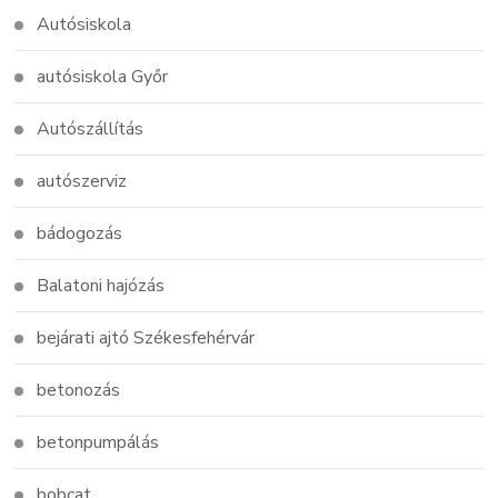
Autósiskola
autósiskola Győr
Autószállítás
autószerviz
bádogozás
Balatoni hajózás
bejárati ajtó Székesfehérvár
betonozás
betonpumpálás
bobcat