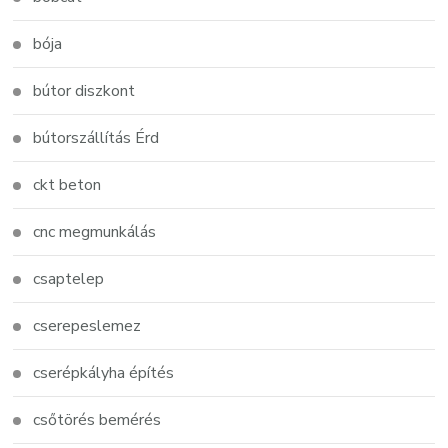
bója
bútor diszkont
bútorszállítás Érd
ckt beton
cnc megmunkálás
csaptelep
cserepeslemez
cserépkályha építés
csőtörés bemérés