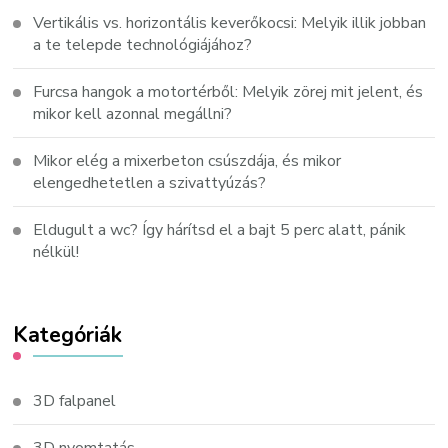
Vertikális vs. horizontális keverőkocsi: Melyik illik jobban
a te telepde technológiájához?
Furcsa hangok a motortérből: Melyik zörej mit jelent, és
mikor kell azonnal megállni?
Mikor elég a mixerbeton csúszdája, és mikor
elengedhetetlen a szivattyúzás?
Eldugult a wc? Így hárítsd el a bajt 5 perc alatt, pánik
nélkül!
Kategóriák
3D falpanel