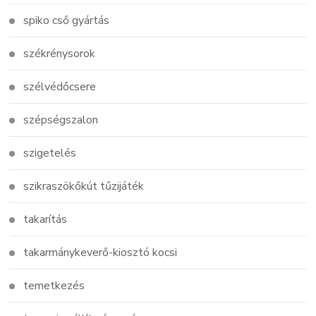
spiko cső gyártás
székrénysorok
szélvédőcsere
szépségszalon
szigetelés
szikraszökőkút tűzijáték
takarítás
takarmánykeverő-kiosztó kocsi
temetkezés