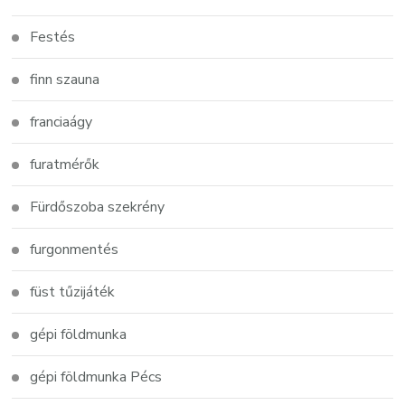
Festés
finn szauna
franciaágy
furatmérők
Fürdőszoba szekrény
furgonmentés
füst tűzijáték
gépi földmunka
gépi földmunka Pécs