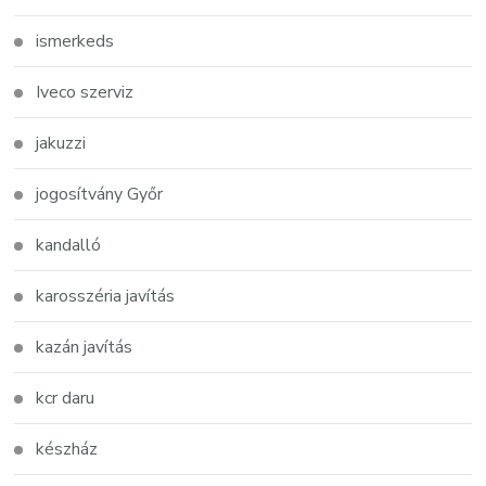
ismerkeds
Iveco szerviz
jakuzzi
jogosítvány Győr
kandalló
karosszéria javítás
kazán javítás
kcr daru
készház