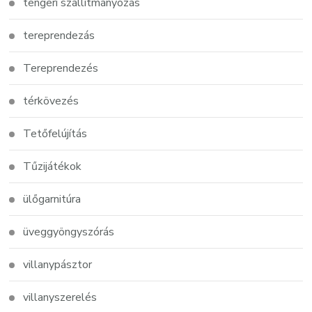
tengeri szállítmányozás
tereprendezás
Tereprendezés
térkövezés
Tetőfelújítás
Tűzijátékok
ülőgarnitúra
üveggyöngyszórás
villanypásztor
villanyszerelés