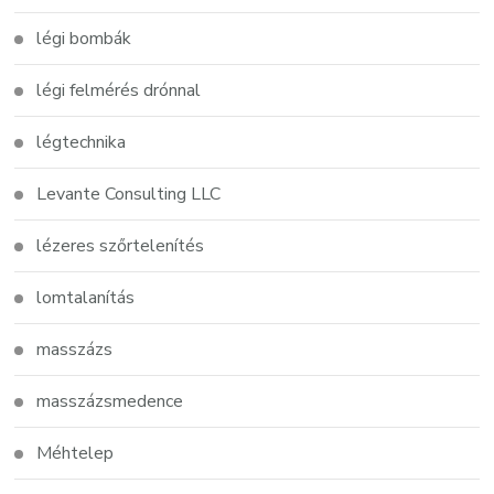
légi bombák
légi felmérés drónnal
légtechnika
Levante Consulting LLC
lézeres szőrtelenítés
lomtalanítás
masszázs
masszázsmedence
Méhtelep