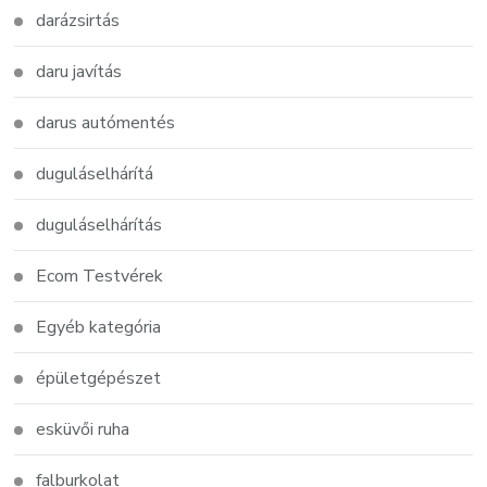
darázsirtás
daru javítás
darus autómentés
duguláselhárítá
duguláselhárítás
Ecom Testvérek
Egyéb kategória
épületgépészet
esküvői ruha
falburkolat