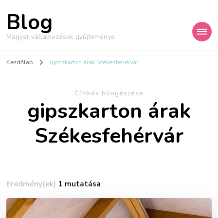
Blog
Magyar vállalkozások gyűjteménye
Kezdőlap
gipszkarton árak Székesfehérvár
Címkék böngészése
gipszkarton árak
Székesfehérvár
Eredmény(ek)
1 mutatása