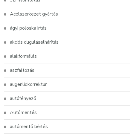
3D nyomtatás
Acélszerkezet gyártás
ágyi poloska irtás
akciós duguláselhárítás
alakformálás
aszfaltozás
augenlidkorrektur
autófényező
Autómentés
autómentő bérlés