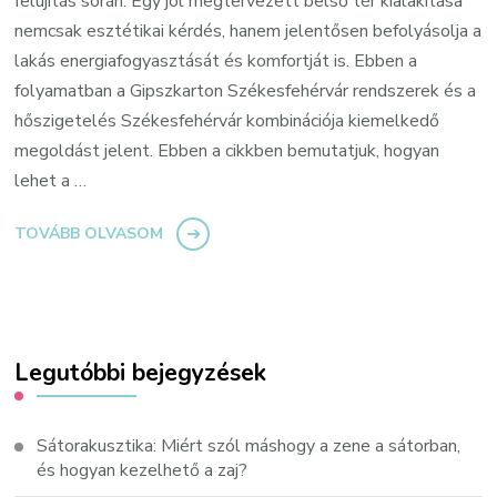
felújítás során. Egy jól megtervezett belső tér kialakítása
nemcsak esztétikai kérdés, hanem jelentősen befolyásolja a
lakás energiafogyasztását és komfortját is. Ebben a
folyamatban a Gipszkarton Székesfehérvár rendszerek és a
hőszigetelés Székesfehérvár kombinációja kiemelkedő
megoldást jelent. Ebben a cikkben bemutatjuk, hogyan
lehet a …
TOVÁBB OLVASOM
Legutóbbi bejegyzések
Sátorakusztika: Miért szól máshogy a zene a sátorban,
és hogyan kezelhető a zaj?