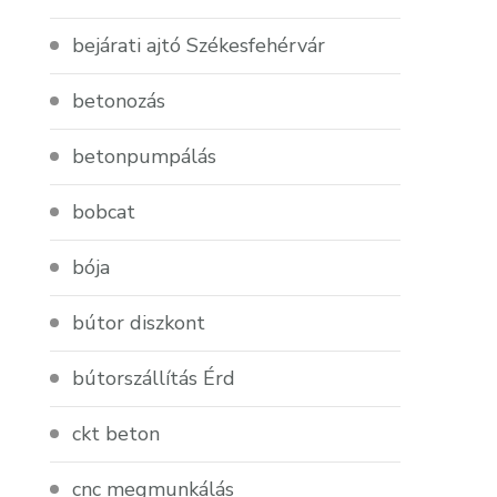
bejárati ajtó Székesfehérvár
betonozás
betonpumpálás
bobcat
bója
bútor diszkont
bútorszállítás Érd
ckt beton
cnc megmunkálás