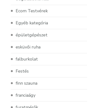
Ecom Testvérek
Egyéb kategória
épületgépészet
esküvői ruha
falburkolat
Festés
finn szauna
franciaágy
furatmérők