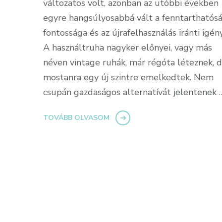
változatos volt, azonban az utóbbi években
egyre hangsúlyosabbá vált a fenntarthatós
fontossága és az újrafelhasználás iránti igény
A használtruha nagyker előnyei, vagy más
néven vintage ruhák, már régóta léteznek, 
mostanra egy új szintre emelkedtek. Nem
csupán gazdaságos alternatívát jelentenek 
TOVÁBB OLVASOM