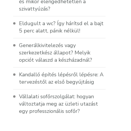
és mikor elengedhetetlen a
szivattyúzás?
Eldugult a wc? Így hárítsd el a bajt
5 perc alatt, pánik nélkül!
Generálkivitelezés vagy
szerkezetkész állapot? Melyik
opciót válaszd a készházadnál?
Kandalló építés lépésről lépésre: A
tervezéstől az első begyújtásig
Vállalati sofőrszolgálat: hogyan
változtatja meg az üzleti utazást
egy professzionális sofőr?