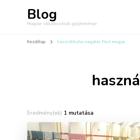
Blog
Magyar vállalkozások gyűjteménye
Kezdőlap
használtruha nagyker Pest megye
haszná
Eredmény(ek)
1 mutatása