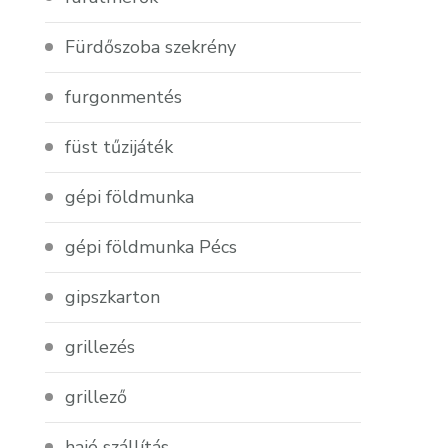
Fürdőszoba szekrény
furgonmentés
füst tűzijáték
gépi földmunka
gépi földmunka Pécs
gipszkarton
grillezés
grillező
hajó szállítás