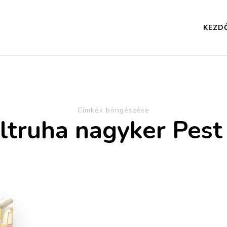
KEZD
Címkék böngészése
ltruha nagyker Pes