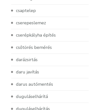
csaptelep
cserepeslemez
cserépkályha építés
csőtörés bemérés
darázsirtás
daru javítás
darus autómentés
duguláselhárítá
duguláselhárítás