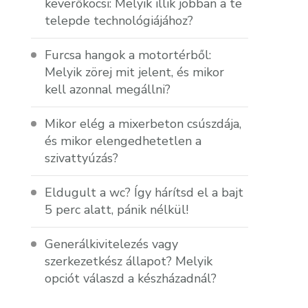
keverőkocsi: Melyik illik jobban a te
telepde technológiájához?
Furcsa hangok a motortérből:
Melyik zörej mit jelent, és mikor
kell azonnal megállni?
Mikor elég a mixerbeton csúszdája,
és mikor elengedhetetlen a
szivattyúzás?
Eldugult a wc? Így hárítsd el a bajt
5 perc alatt, pánik nélkül!
Generálkivitelezés vagy
szerkezetkész állapot? Melyik
opciót válaszd a készházadnál?