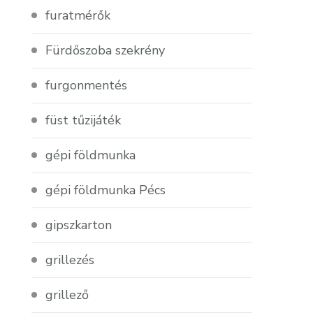
furatmérők
Fürdőszoba szekrény
furgonmentés
füst tűzijáték
gépi földmunka
gépi földmunka Pécs
gipszkarton
grillezés
grillező