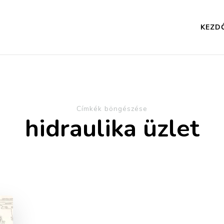
KEZD
Címkék böngészése
hidraulika üzlet