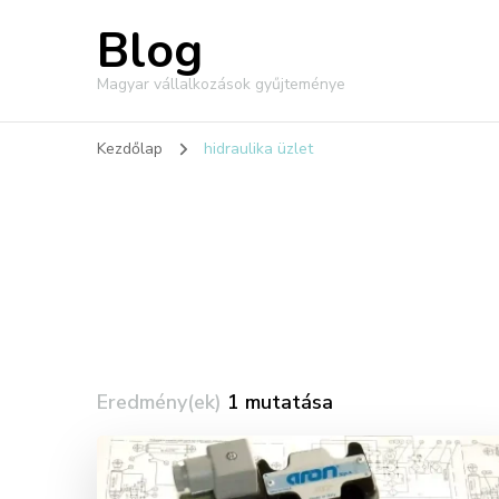
Blog
Magyar vállalkozások gyűjteménye
Kezdőlap
hidraulika üzlet
Eredmény(ek)
1 mutatása