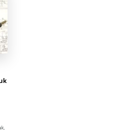
uk
k,