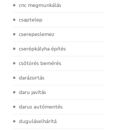
cnc megmunkálás
csaptelep
cserepeslemez
cserépkályha építés
csőtörés bemérés
darázsirtás
daru javítás
darus autómentés
duguláselhárítá