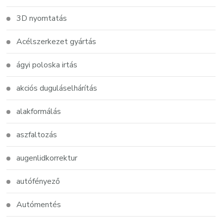
3D nyomtatás
Acélszerkezet gyártás
ágyi poloska irtás
akciós duguláselhárítás
alakformálás
aszfaltozás
augenlidkorrektur
autófényező
Autómentés