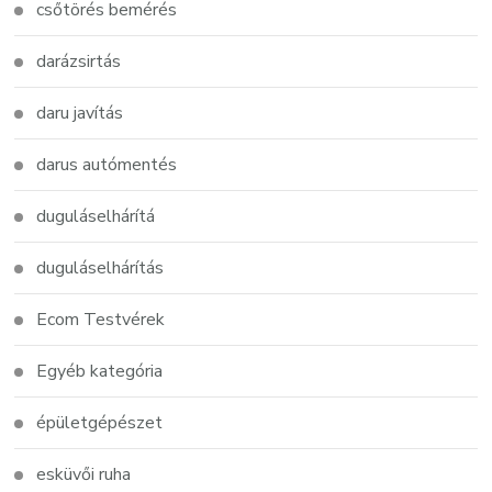
csőtörés bemérés
darázsirtás
daru javítás
darus autómentés
duguláselhárítá
duguláselhárítás
Ecom Testvérek
Egyéb kategória
épületgépészet
esküvői ruha