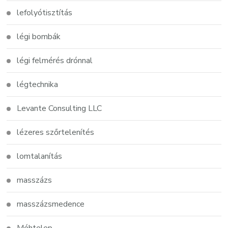
lefolyótisztítás
légi bombák
légi felmérés drónnal
légtechnika
Levante Consulting LLC
lézeres szőrtelenítés
lomtalanítás
masszázs
masszázsmedence