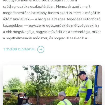
legfigyelemreméltóbb technológia a modern
csődiagnosztika eszköztárában. Nemcsak azért, mert
megdöbbentően hatékony, hanem azért is, mert a mögötte
álló fizikai elvek — a hang és a rezgés terjedése különböző
közegekben — egyszerre egyszerűek és mélységesek. Ez
a cikk megvizsgálja, hogyan működik ez a technológia, mikor
a legalkalmasabb módszer, és hogyan illeszkedik a …
TOVÁBB OLVASOM