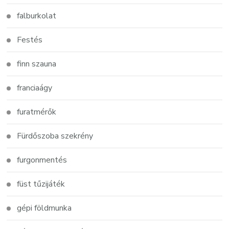
falburkolat
Festés
finn szauna
franciaágy
furatmérők
Fürdőszoba szekrény
furgonmentés
füst tűzijáték
gépi földmunka