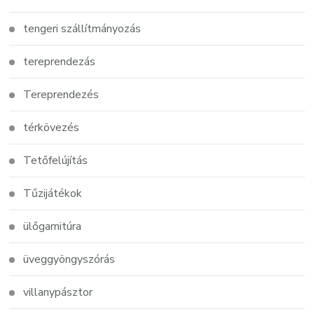
tengeri szállítmányozás
tereprendezás
Tereprendezés
térkövezés
Tetőfelújítás
Tűzijátékok
ülőgarnitúra
üveggyöngyszórás
villanypásztor