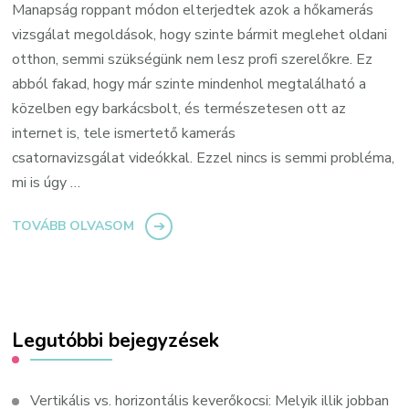
Manapság roppant módon elterjedtek azok a hőkamerás
vizsgálat megoldások, hogy szinte bármit meglehet oldani
otthon, semmi szükségünk nem lesz profi szerelőkre. Ez
abból fakad, hogy már szinte mindenhol megtalálható a
közelben egy barkácsbolt, és természetesen ott az
internet is, tele ismertető kamerás
csatornavizsgálat videókkal. Ezzel nincs is semmi probléma,
mi is úgy …
TOVÁBB OLVASOM
Legutóbbi bejegyzések
Vertikális vs. horizontális keverőkocsi: Melyik illik jobban