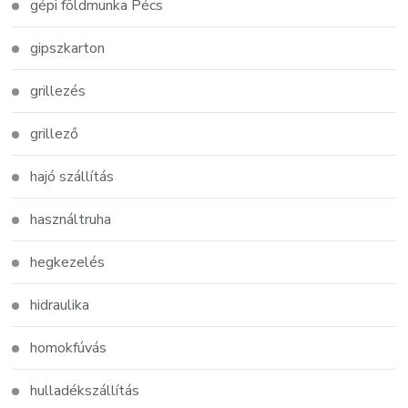
gépi földmunka Pécs
gipszkarton
grillezés
grillező
hajó szállítás
használtruha
hegkezelés
hidraulika
homokfúvás
hulladékszállítás