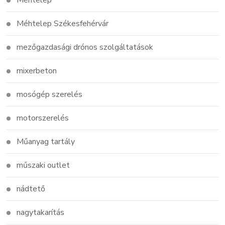
Méhtelep
Méhtelep Székesfehérvár
mezőgazdasági drónos szolgáltatások
mixerbeton
mosógép szerelés
motorszerelés
Műanyag tartály
műszaki outlet
nádtető
nagytakarítás