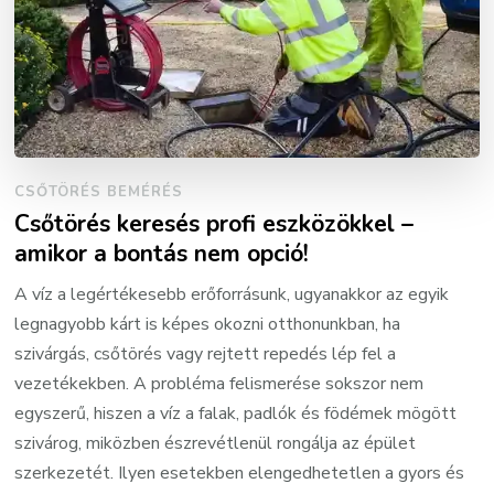
CSŐTÖRÉS BEMÉRÉS
Csőtörés keresés profi eszközökkel –
amikor a bontás nem opció!
A víz a legértékesebb erőforrásunk, ugyanakkor az egyik
legnagyobb kárt is képes okozni otthonunkban, ha
szivárgás, csőtörés vagy rejtett repedés lép fel a
vezetékekben. A probléma felismerése sokszor nem
egyszerű, hiszen a víz a falak, padlók és födémek mögött
szivárog, miközben észrevétlenül rongálja az épület
szerkezetét. Ilyen esetekben elengedhetetlen a gyors és