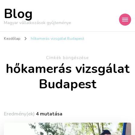
Blog
Magyar vállalkozások gyűjteménye
Kezdőlap
hőkamerás vizsgálat Budapest
Címkék böngészése
hőkamerás vizsgálat
Budapest
Eredmény(ek)
4 mutatása