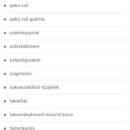
spiko cső
spiko cső gyártás
székrénysorok
szélvédőcsere
szépségszalon
szigetelés
szikraszökőkút tűzijáték
takarítás
takarmánykeverő-kiosztó kocsi
temetkezés