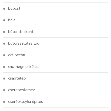
bobcat
bója
bútor diszkont
bútorszállítás Érd
ckt beton
cnc megmunkálás
csaptelep
cserepeslemez
cserépkályha építés