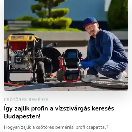
CSŐTÖRÉS BEMÉRÉS
Így zajlik profin a vízszivárgás keresés
Budapesten!
Hogyan zajlik a csőtörés bemérés, profi csapattal?