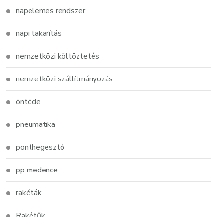
napelemes rendszer
napi takarítás
nemzetközi költöztetés
nemzetközi szállítmányozás
öntöde
pneumatika
ponthegesztő
pp medence
rakéták
Rakétűk