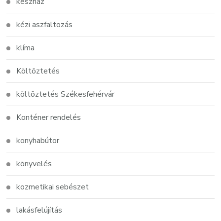
készház
kézi aszfaltozás
klíma
Költöztetés
költöztetés Székesfehérvár
Konténer rendelés
konyhabútor
könyvelés
kozmetikai sebészet
lakásfelújítás