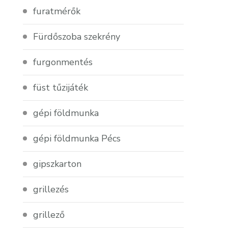
furatmérők
Fürdőszoba szekrény
furgonmentés
füst tűzijáték
gépi földmunka
gépi földmunka Pécs
gipszkarton
grillezés
grillező