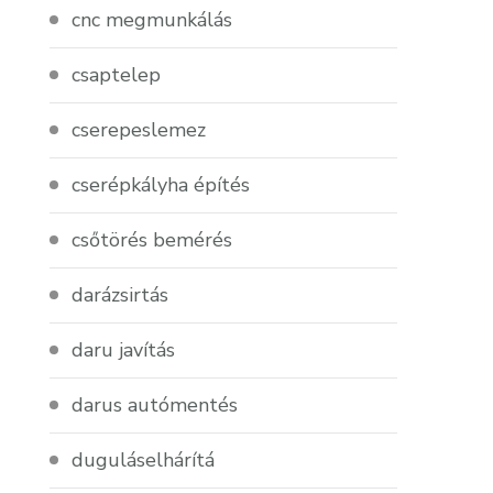
cnc megmunkálás
csaptelep
cserepeslemez
cserépkályha építés
csőtörés bemérés
darázsirtás
daru javítás
darus autómentés
duguláselhárítá