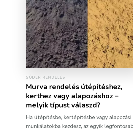
SÓDER RENDELÉS
Murva rendelés útépítéshez,
kerthez vagy alapozáshoz –
melyik típust válaszd?
Ha útépítésbe, kertépítésbe vagy alapozási
munkálatokba kezdesz, az egyik legfontosa