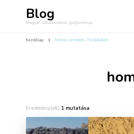
Blog
Magyar vállalkozások gyűjteménye
Kezdőlap
homok rendelés Törökbálint
hom
Eredmény(ek)
1 mutatása