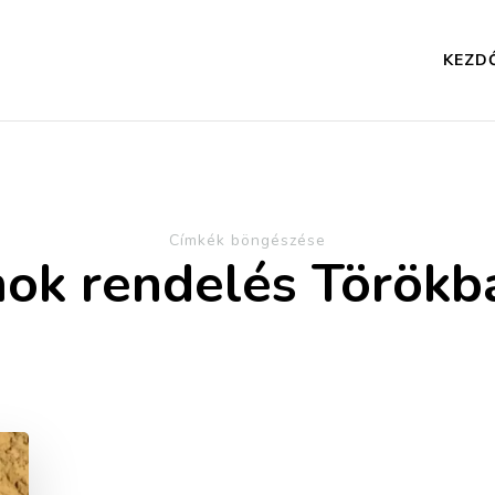
KEZD
Címkék böngészése
ok rendelés Törökbá