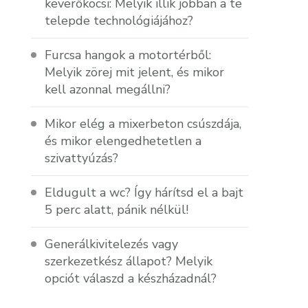
keverőkocsi: Melyik illik jobban a te
telepde technológiájához?
Furcsa hangok a motortérből:
Melyik zörej mit jelent, és mikor
kell azonnal megállni?
Mikor elég a mixerbeton csúszdája,
és mikor elengedhetetlen a
szivattyúzás?
Eldugult a wc? Így hárítsd el a bajt
5 perc alatt, pánik nélkül!
Generálkivitelezés vagy
szerkezetkész állapot? Melyik
opciót válaszd a készházadnál?