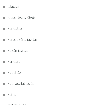
jakuzzi
jogosítvány Győr
kandalló
karosszéria javítás
kazán javítás
kcr daru
készház
kézi aszfaltozás
klíma