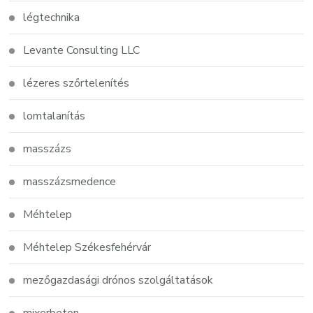
légtechnika
Levante Consulting LLC
lézeres szőrtelenítés
lomtalanítás
masszázs
masszázsmedence
Méhtelep
Méhtelep Székesfehérvár
mezőgazdasági drónos szolgáltatások