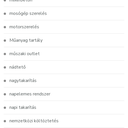
mixerbeton
mosógép szerelés
motorszerelés
Műanyag tartály
műszaki outlet
nádtető
nagytakarítás
napelemes rendszer
napi takarítás
nemzetközi költöztetés