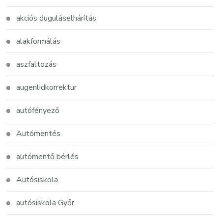
akciós duguláselhárítás
alakformálás
aszfaltozás
augenlidkorrektur
autófényező
Autómentés
autómentő bérlés
Autósiskola
autósiskola Győr