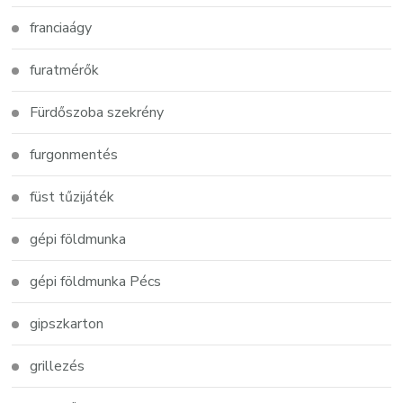
franciaágy
furatmérők
Fürdőszoba szekrény
furgonmentés
füst tűzijáték
gépi földmunka
gépi földmunka Pécs
gipszkarton
grillezés