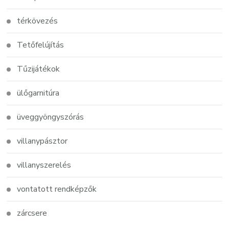
térkövezés
Tetőfelújítás
Tűzijátékok
ülőgarnitúra
üveggyöngyszórás
villanypásztor
villanyszerelés
vontatott rendképzők
zárcsere