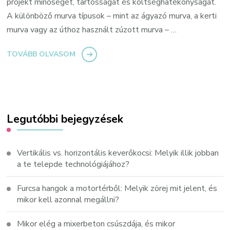
projekt minőségét, tartósságát és költséghatékonyságát.
A különböző murva típusok – mint az ágyazó murva, a kerti
murva vagy az úthoz használt zúzott murva – …
TOVÁBB OLVASOM
Legutóbbi bejegyzések
Vertikális vs. horizontális keverőkocsi: Melyik illik jobban
a te telepde technológiájához?
Furcsa hangok a motortérből: Melyik zörej mit jelent, és
mikor kell azonnal megállni?
Mikor elég a mixerbeton csúszdája, és mikor