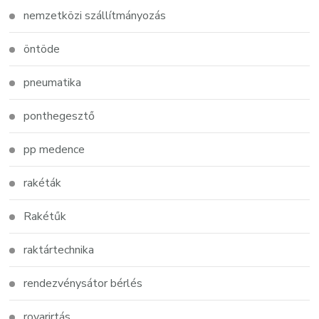
nemzetközi szállítmányozás
öntöde
pneumatika
ponthegesztő
pp medence
rakéták
Rakétűk
raktártechnika
rendezvénysátor bérlés
rovarirtás