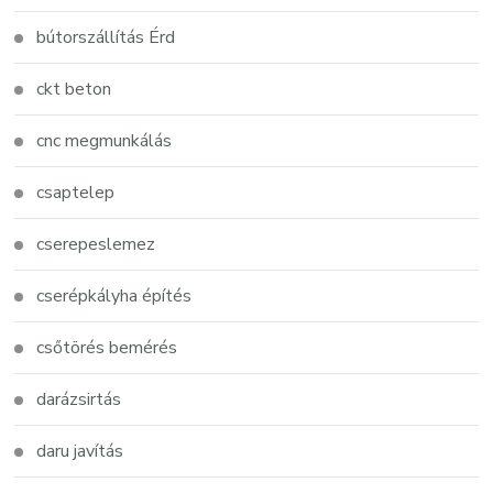
bútorszállítás Érd
ckt beton
cnc megmunkálás
csaptelep
cserepeslemez
cserépkályha építés
csőtörés bemérés
darázsirtás
daru javítás