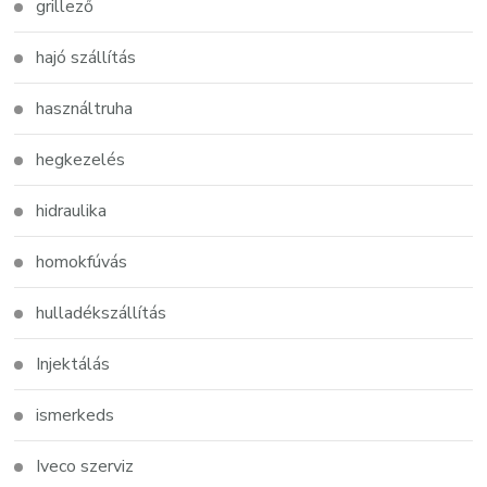
grillező
hajó szállítás
használtruha
hegkezelés
hidraulika
homokfúvás
hulladékszállítás
Injektálás
ismerkeds
Iveco szerviz