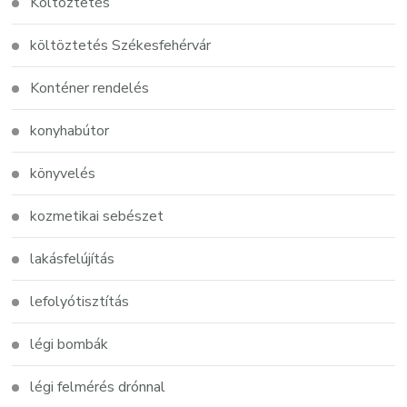
Költöztetés
költöztetés Székesfehérvár
Konténer rendelés
konyhabútor
könyvelés
kozmetikai sebészet
lakásfelújítás
lefolyótisztítás
légi bombák
légi felmérés drónnal