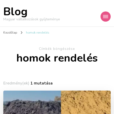
Blog
Magyar vállalkozások gyűjteménye
Kezdőlap
homok rendelés
Címkék böngészése
homok rendelés
Eredmény(ek)
1 mutatása