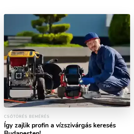
CSŐTÖRÉS BEMÉRÉS
Így zajlik profin a vízszivárgás keresés
Budapesten!