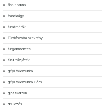
finn szauna
franciaágy
furatmérők
Fürdőszoba szekrény
furgonmentés
füst tűzijáték
gépi földmunka
gépi földmunka Pécs
gipszkarton
grillezés