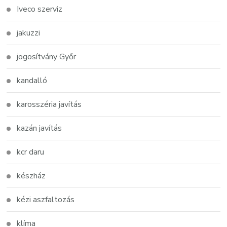
Iveco szerviz
jakuzzi
jogosítvány Győr
kandalló
karosszéria javítás
kazán javítás
kcr daru
készház
kézi aszfaltozás
klíma