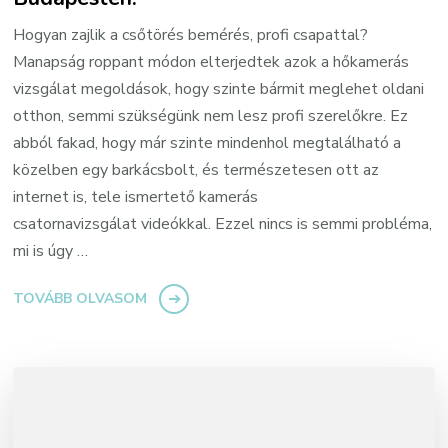
Hogyan zajlik a csőtörés bemérés, profi csapattal?
Manapság roppant módon elterjedtek azok a hőkamerás
vizsgálat megoldások, hogy szinte bármit meglehet oldani
otthon, semmi szükségünk nem lesz profi szerelőkre. Ez
abból fakad, hogy már szinte mindenhol megtalálható a
közelben egy barkácsbolt, és természetesen ott az
internet is, tele ismertető kamerás
csatornavizsgálat videókkal. Ezzel nincs is semmi probléma,
mi is úgy …
TOVÁBB OLVASOM