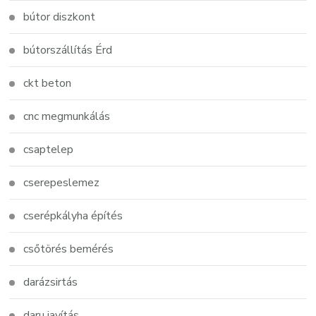
bútor diszkont
bútorszállítás Érd
ckt beton
cnc megmunkálás
csaptelep
cserepeslemez
cserépkályha építés
csőtörés bemérés
darázsirtás
daru javítás