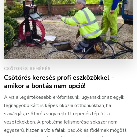
CSŐTÖRÉS BEMÉRÉS
Csőtörés keresés profi eszközökkel –
amikor a bontás nem opció!
A víz a legértékesebb erőforrásunk, ugyanakkor az egyik
legnagyobb kárt is képes okozni otthonunkban, ha
szivárgás, csőtörés vagy rejtett repedés lép fel a
vezetékekben. A probléma felismerése sokszor nem
egyszerű, hiszen a víz a falak, padlók és födémek mögött