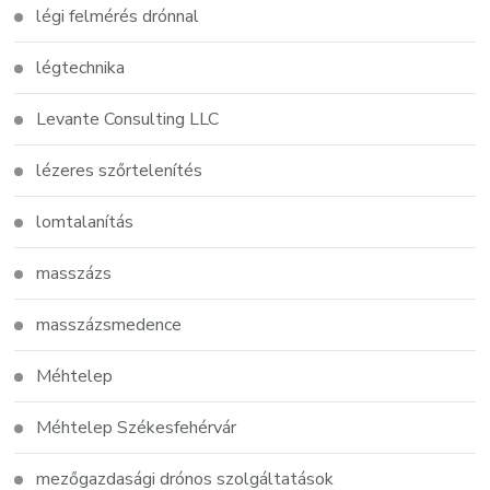
légi felmérés drónnal
légtechnika
Levante Consulting LLC
lézeres szőrtelenítés
lomtalanítás
masszázs
masszázsmedence
Méhtelep
Méhtelep Székesfehérvár
mezőgazdasági drónos szolgáltatások