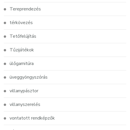
Tereprendezés
térkövezés
Tetőfelújítás
Tűzijátékok
ülőgarnitúra
üveggyöngyszórás
villanypásztor
villanyszerelés
vontatott rendképzők