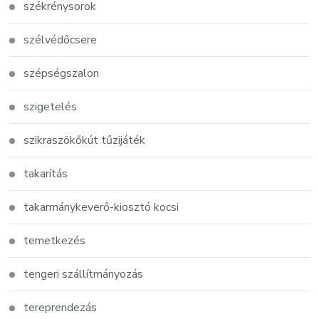
székrénysorok
szélvédőcsere
szépségszalon
szigetelés
szikraszökőkút tűzijáték
takarítás
takarmánykeverő-kiosztó kocsi
temetkezés
tengeri szállítmányozás
tereprendezás