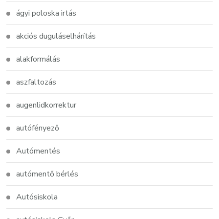
ágyi poloska irtás
akciós duguláselhárítás
alakformálás
aszfaltozás
augenlidkorrektur
autófényező
Autómentés
autómentő bérlés
Autósiskola