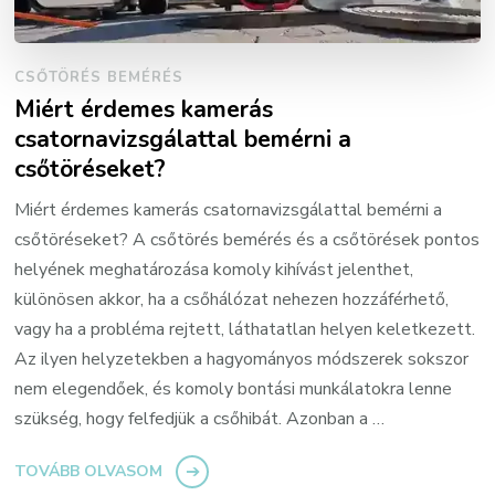
CSŐTÖRÉS BEMÉRÉS
Miért érdemes kamerás
csatornavizsgálattal bemérni a
csőtöréseket?
Miért érdemes kamerás csatornavizsgálattal bemérni a
csőtöréseket? A csőtörés bemérés és a csőtörések pontos
helyének meghatározása komoly kihívást jelenthet,
különösen akkor, ha a csőhálózat nehezen hozzáférhető,
vagy ha a probléma rejtett, láthatatlan helyen keletkezett.
Az ilyen helyzetekben a hagyományos módszerek sokszor
nem elegendőek, és komoly bontási munkálatokra lenne
szükség, hogy felfedjük a csőhibát. Azonban a …
TOVÁBB OLVASOM