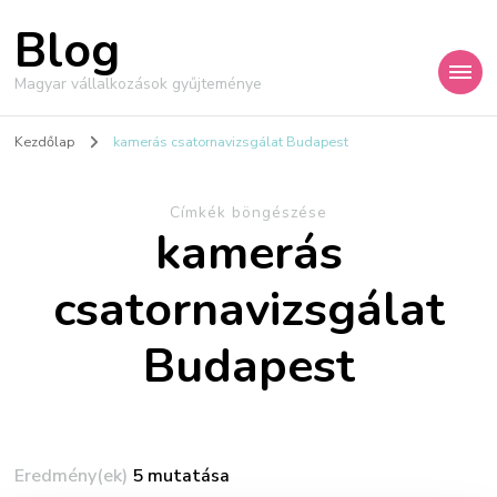
Blog
Magyar vállalkozások gyűjteménye
Kezdőlap
kamerás csatornavizsgálat Budapest
Címkék böngészése
kamerás
csatornavizsgálat
Budapest
Eredmény(ek)
5 mutatása