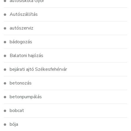
autósiskola Győr
Autószállítás
autószerviz
bádogozás
Balatoni hajózás
bejárati ajtó Székesfehérvár
betonozás
betonpumpálás
bobcat
bója