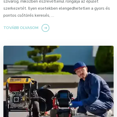
szivárog, miközben észrevétlenül rongálja az épület
szerkezetét. Ilyen esetekben elengedhetetlen a gyors és
pontos csőtörés keresés, …
TOVÁBB OLVASOM