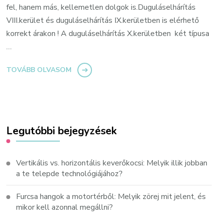
fel, hanem más, kellemetlen dolgok is.Duguláselhárítás
VIII.kerület és duguláselhárítás IX.kerületben is elérhető
korrekt árakon ! A duguláselhárítás X.kerületben két típusa
…
TOVÁBB OLVASOM
Legutóbbi bejegyzések
Vertikális vs. horizontális keverőkocsi: Melyik illik jobban
a te telepde technológiájához?
Furcsa hangok a motortérből: Melyik zörej mit jelent, és
mikor kell azonnal megállni?