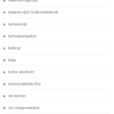
Balatoni hajózás
bejárati ajtó Székesfehérvár
betonozás
betonpumpálás
bobcat
bója
bútor diszkont
bútorszállítás Érd
ckt beton
cnc megmunkálás