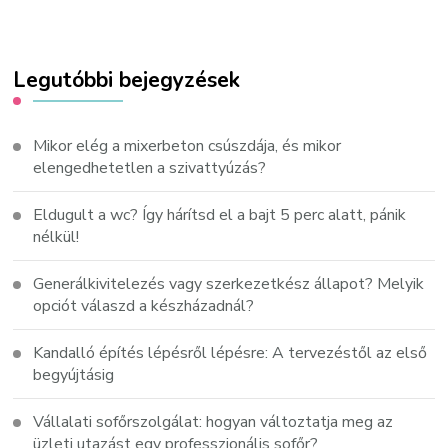
Legutóbbi bejegyzések
Mikor elég a mixerbeton csúszdája, és mikor
elengedhetetlen a szivattyúzás?
Eldugult a wc? Így hárítsd el a bajt 5 perc alatt, pánik
nélkül!
Generálkivitelezés vagy szerkezetkész állapot? Melyik
opciót válaszd a készházadnál?
Kandalló építés lépésről lépésre: A tervezéstől az első
begyújtásig
Vállalati sofőrszolgálat: hogyan változtatja meg az
üzleti utazást egy professzionális sofőr?