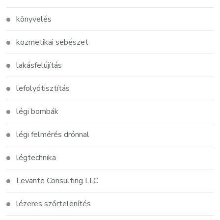
könyvelés
kozmetikai sebészet
lakásfelújítás
lefolyótisztítás
légi bombák
légi felmérés drónnal
légtechnika
Levante Consulting LLC
lézeres szőrtelenítés