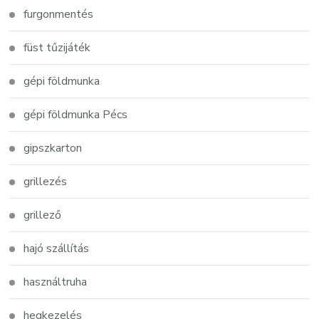
furgonmentés
füst tűzijáték
gépi földmunka
gépi földmunka Pécs
gipszkarton
grillezés
grillező
hajó szállítás
használtruha
hegkezelés