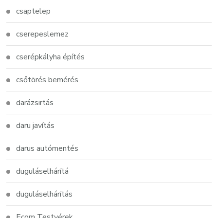
csaptelep
cserepeslemez
cserépkályha építés
csőtörés bemérés
darázsirtás
daru javítás
darus autómentés
duguláselhárítá
duguláselhárítás
Ecom Testvérek