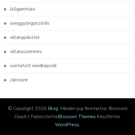
ülőgarnitúra
üveggyöngyszórás
villanypásztor
villanyszerelés
vontatott rendképzők
zárcsere
© Copyright 2026
Blog
. Minden jog fenntartva.
Blossom
Coach | Fejlesztette
Blossom Themes
.Készítette:
WordPress
.