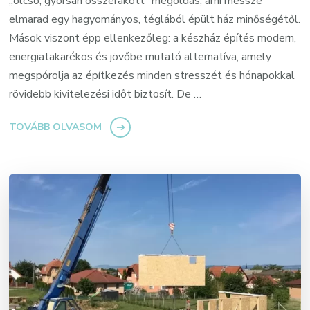
„olcsó, gyorsan összerakott” megoldás, ami messze
elmarad egy hagyományos, téglából épült ház minőségétől.
Mások viszont épp ellenkezőleg: a készház építés modern,
energiatakarékos és jövőbe mutató alternatíva, amely
megspórolja az építkezés minden stresszét és hónapokkal
rövidebb kivitelezési időt biztosít. De …
TOVÁBB OLVASOM