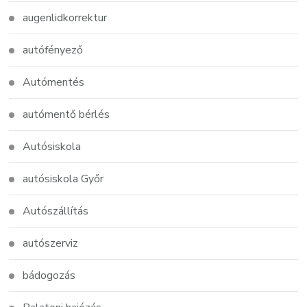
augenlidkorrektur
autófényező
Autómentés
autómentő bérlés
Autósiskola
autósiskola Győr
Autószállítás
autószerviz
bádogozás