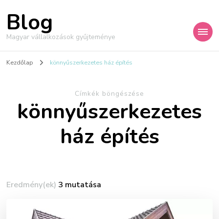
Blog
Magyar vállalkozások gyűjteménye
Kezdőlap
könnyűszerkezetes ház építés
Címkék böngészése
könnyűszerkezetes
ház építés
Eredmény(ek)
3 mutatása