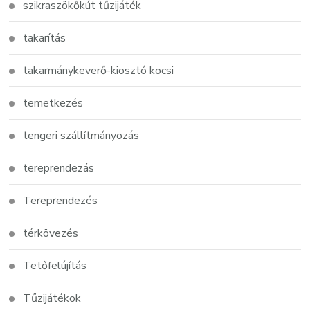
szikraszökőkút tűzijáték
takarítás
takarmánykeverő-kiosztó kocsi
temetkezés
tengeri szállítmányozás
tereprendezás
Tereprendezés
térkövezés
Tetőfelújítás
Tűzijátékok