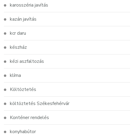
karosszéria javítás
kazán javítás
kcr daru
készház
kézi aszfaltozás
klíma
Költöztetés
költöztetés Székesfehérvár
Konténer rendelés
konyhabútor