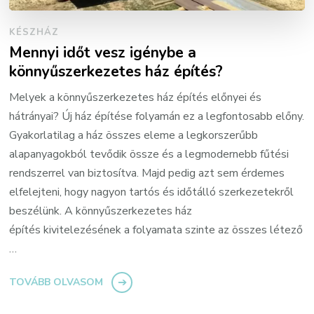
KÉSZHÁZ
Mennyi időt vesz igénybe a
könnyűszerkezetes ház építés?
Melyek a könnyűszerkezetes ház építés előnyei és
hátrányai? Új ház építése folyamán ez a legfontosabb előny.
Gyakorlatilag a ház összes eleme a legkorszerűbb
alapanyagokból tevődik össze és a legmodernebb fűtési
rendszerrel van biztosítva. Majd pedig azt sem érdemes
elfelejteni, hogy nagyon tartós és időtálló szerkezetekről
beszélünk. A könnyűszerkezetes ház
építés kivitelezésének a folyamata szinte az összes létező
…
TOVÁBB OLVASOM