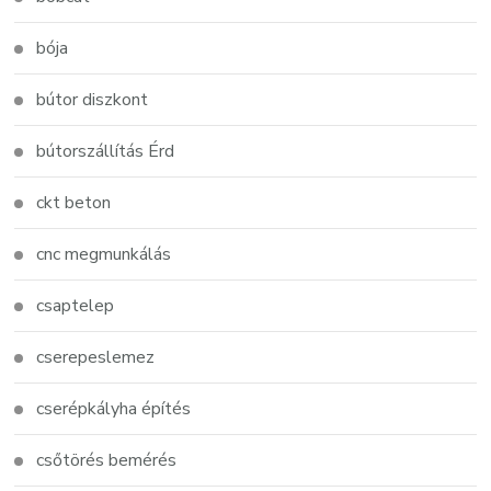
bója
bútor diszkont
bútorszállítás Érd
ckt beton
cnc megmunkálás
csaptelep
cserepeslemez
cserépkályha építés
csőtörés bemérés