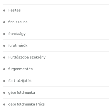
Festés
finn szauna
franciaágy
furatmérők
Fürdőszoba szekrény
furgonmentés
füst tűzijáték
gépi földmunka
gépi földmunka Pécs