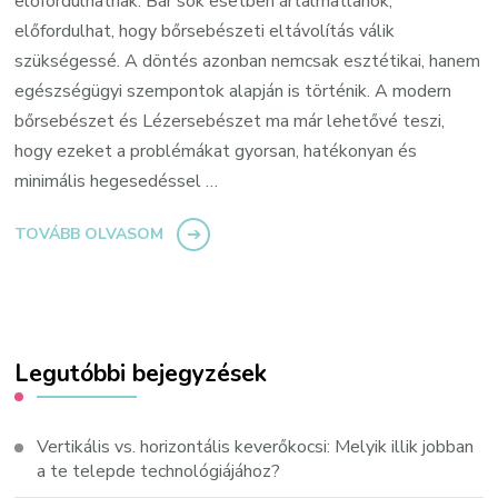
előfordulhatnak. Bár sok esetben ártalmatlanok,
előfordulhat, hogy bőrsebészeti eltávolítás válik
szükségessé. A döntés azonban nemcsak esztétikai, hanem
egészségügyi szempontok alapján is történik. A modern
bőrsebészet és Lézersebészet ma már lehetővé teszi,
hogy ezeket a problémákat gyorsan, hatékonyan és
minimális hegesedéssel …
TOVÁBB OLVASOM
Legutóbbi bejegyzések
Vertikális vs. horizontális keverőkocsi: Melyik illik jobban
a te telepde technológiájához?