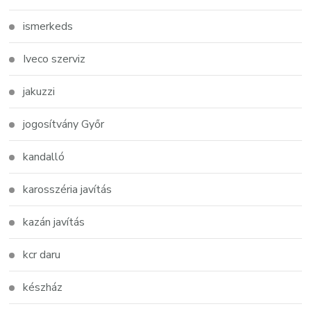
ismerkeds
Iveco szerviz
jakuzzi
jogosítvány Győr
kandalló
karosszéria javítás
kazán javítás
kcr daru
készház