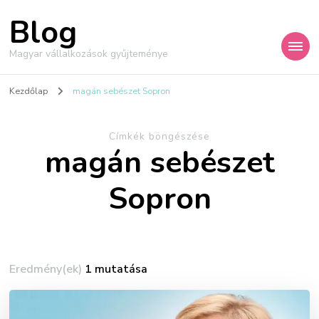
Blog
Magyar vállalkozások gyűjteménye
Kezdőlap
magán sebészet Sopron
Címkék böngészése
magán sebészet
Sopron
Eredmény(ek)
1 mutatása