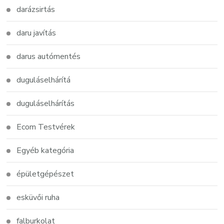
darázsirtás
daru javítás
darus autómentés
duguláselhárítá
duguláselhárítás
Ecom Testvérek
Egyéb kategória
épületgépészet
esküvői ruha
falburkolat