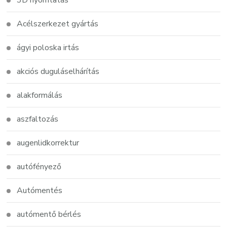
3D nyomtatás
Acélszerkezet gyártás
ágyi poloska irtás
akciós duguláselhárítás
alakformálás
aszfaltozás
augenlidkorrektur
autófényező
Autómentés
autómentő bérlés