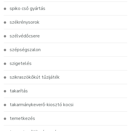
spiko cső gyártás
székrénysorok
szélvédőcsere
szépségszalon
szigetelés
szikraszökőkút tűzijáték
takarítás
takarmánykeverő-kiosztó kocsi
temetkezés