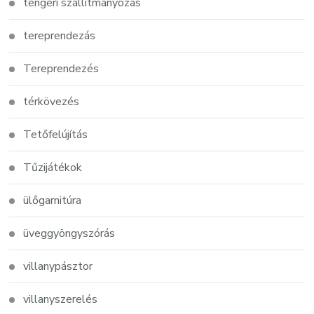
tengeri szállítmányozás
tereprendezás
Tereprendezés
térkövezés
Tetőfelújítás
Tűzijátékok
ülőgarnitúra
üveggyöngyszórás
villanypásztor
villanyszerelés