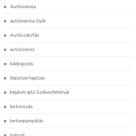
Autósiskola
autósiskola Győr
Autószállítás
autószerviz
bádogozás
Balatoni hajózás
bejárati ajtó Székesfehérvár
betonozás
betonpumpálás
bobcat