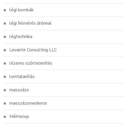
légi bombák
légi felmérés drónnal
légtechnika
Levante Consulting LLC
lézeres szőrtelenítés
lomtalanítás
masszázs
masszázsmedence
Méhtelep