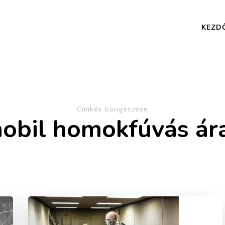
KEZD
Címkék böngészése
obil homokfúvás ár