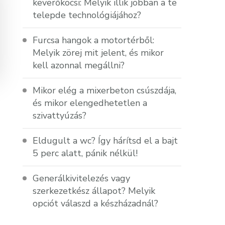
keverőkocsi: Melyik illik jobban a te
telepde technológiájához?
Furcsa hangok a motortérből:
Melyik zörej mit jelent, és mikor
kell azonnal megállni?
Mikor elég a mixerbeton csúszdája,
és mikor elengedhetetlen a
szivattyúzás?
Eldugult a wc? Így hárítsd el a bajt
5 perc alatt, pánik nélkül!
Generálkivitelezés vagy
szerkezetkész állapot? Melyik
opciót válaszd a készházadnál?