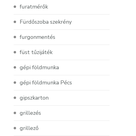
furatmérők
Fürdőszoba szekrény
furgonmentés
füst tűzijáték
gépi földmunka
gépi földmunka Pécs
gipszkarton
grillezés
grillező