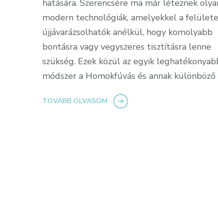
hatására. Szerencsére ma már léteznek olya
modern technológiák, amelyekkel a felület
újjávarázsolhatók anélkül, hogy komolyabb
bontásra vagy vegyszeres tisztításra lenne
szükség. Ezek közül az egyik leghatékonyab
módszer a Homokfúvás és annak különböző
TOVÁBB OLVASOM