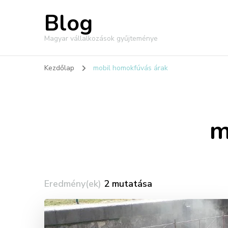
Blog
Magyar vállalkozások gyűjteménye
Kezdőlap
mobil homokfúvás árak
m
Eredmény(ek)
2 mutatása