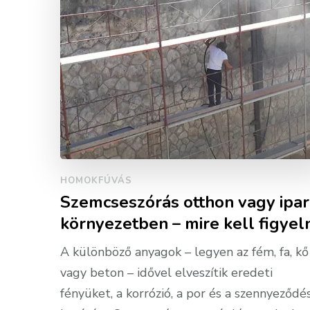
HOMOKFÚVÁS
Szemcseszórás otthon vagy ipar
környezetben – mire kell figyeln
A különböző anyagok – legyen az fém, fa, kő
vagy beton – idővel elveszítik eredeti
fényüket, a korrózió, a por és a szennyeződé