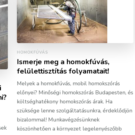
HOMOKFÚVÁS
Ismerje meg a homokfúvás,
felülettisztítás folyamatait!
Melyek a homokfúvás, mobil homokszórás
i
előnyei? Minőségi homokszórás Budapesten, és
i?
költséghatékony homokszórás árak. Ha
szüksége lenne szolgáltatásunkra, érdeklődjön
bizalommal! Munkavégzésünknek
sek
köszönhetően a környezet legelenyészőbb