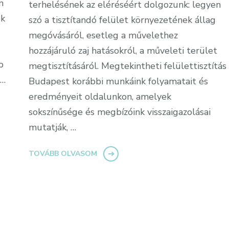
n
terhelésének az eléréséért dolgozunk: legyen
ek
szó a tisztítandó felület környezetének állag
megóvásáról, esetleg a művelethez
hozzájáruló zaj hatásokról, a műveleti terület
b
megtisztításáról. Megtekintheti felülettisztítás
 …
Budapest korábbi munkáink folyamatait és
eredményeit oldalunkon, amelyek
sokszínűsége és megbízóink visszaigazolásai
mutatják, …
TOVÁBB OLVASOM