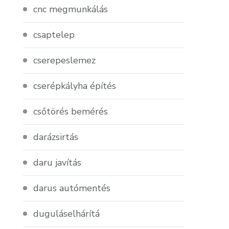
cnc megmunkálás
csaptelep
cserepeslemez
cserépkályha építés
csőtörés bemérés
darázsirtás
daru javítás
darus autómentés
duguláselhárítá