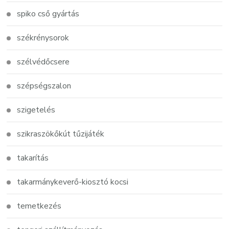
spiko cső gyártás
székrénysorok
szélvédőcsere
szépségszalon
szigetelés
szikraszökőkút tűzijáték
takarítás
takarmánykeverő-kiosztó kocsi
temetkezés