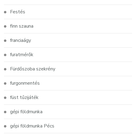
Festés
finn szauna
franciaágy
furatmérők
Fürdőszoba szekrény
furgonmentés
füst tűzijáték
gépi földmunka
gépi földmunka Pécs