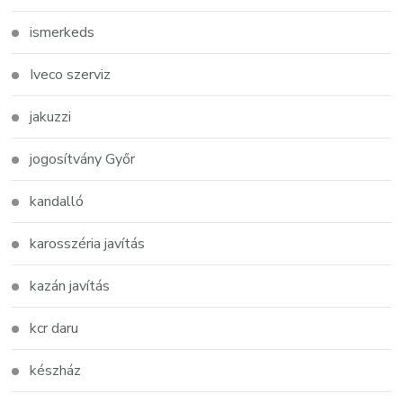
ismerkeds
Iveco szerviz
jakuzzi
jogosítvány Győr
kandalló
karosszéria javítás
kazán javítás
kcr daru
készház