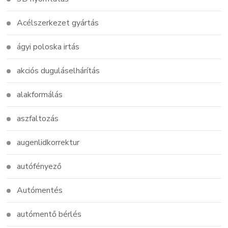
Acélszerkezet gyártás
ágyi poloska irtás
akciós duguláselhárítás
alakformálás
aszfaltozás
augenlidkorrektur
autófényező
Autómentés
autómentő bérlés