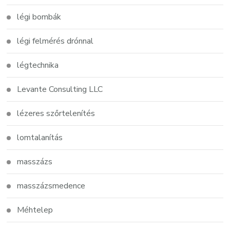
légi bombák
légi felmérés drónnal
légtechnika
Levante Consulting LLC
lézeres szőrtelenítés
lomtalanítás
masszázs
masszázsmedence
Méhtelep