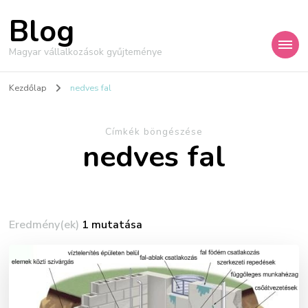
Blog
Magyar vállalkozások gyűjteménye
Kezdőlap
nedves fal
Címkék böngészése
nedves fal
Eredmény(ek)
1 mutatása