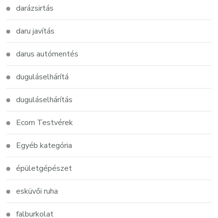
darázsirtás
daru javítás
darus autómentés
duguláselhárítá
duguláselhárítás
Ecom Testvérek
Egyéb kategória
épületgépészet
esküvői ruha
falburkolat