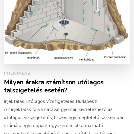
INJEKTÁLÁS
Milyen árakra számítson utólagos
falszigetelés esetén?
Injektálás, utólagos vízszigetelés Budapest!
Az injektálás folyamatával gyorsan kivitelezhető az
utólagos vízszigetelés, hiszen egy megfelelő szakember
számára egy roppant egyszerűen alkalmazható
vízszigetelő technológiáról van. Továbbá az utólagos