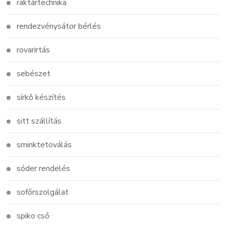
raktártechnika
rendezvénysátor bérlés
rovarirtás
sebészet
sírkő készítés
sitt szállítás
sminktetoválás
sóder rendelés
sofőrszolgálat
spiko cső