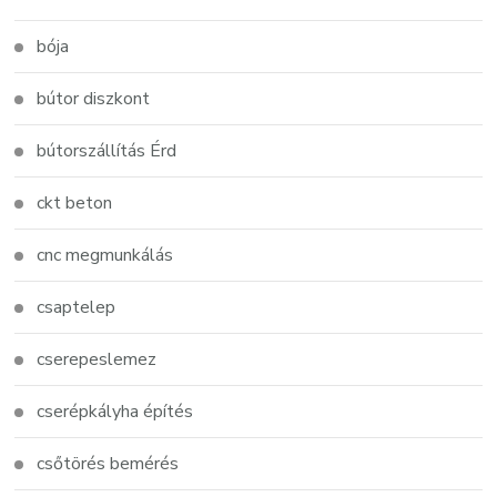
bója
bútor diszkont
bútorszállítás Érd
ckt beton
cnc megmunkálás
csaptelep
cserepeslemez
cserépkályha építés
csőtörés bemérés