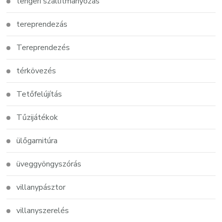
tengeri szállítmányozás
tereprendezás
Tereprendezés
térkövezés
Tetőfelújítás
Tűzijátékok
ülőgarnitúra
üveggyöngyszórás
villanypásztor
villanyszerelés