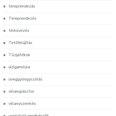
tereprendezás
Tereprendezés
térkövezés
Tetőfelújítás
Tűzijátékok
ülőgarnitúra
üveggyöngyszórás
villanypásztor
villanyszerelés
vontatott rendképzők