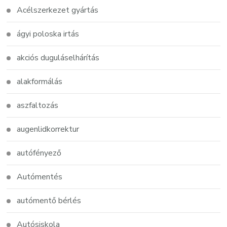
Acélszerkezet gyártás
ágyi poloska irtás
akciós duguláselhárítás
alakformálás
aszfaltozás
augenlidkorrektur
autófényező
Autómentés
autómentő bérlés
Autósiskola