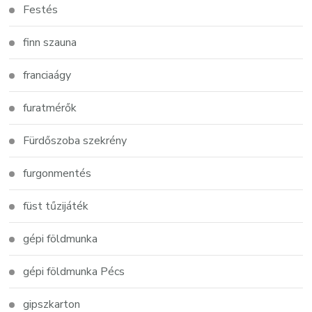
Festés
finn szauna
franciaágy
furatmérők
Fürdőszoba szekrény
furgonmentés
füst tűzijáték
gépi földmunka
gépi földmunka Pécs
gipszkarton