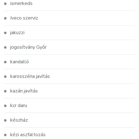
ismerkeds
Iveco szerviz
jakuzzi
jogosítvány Győr
kandalló
karosszéria javítás
kazán javítás
kcr daru
készház
kézi aszfaltozás