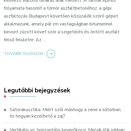
kedvező viacolor lerakás árak mellett. A támfal építés
folyamata hasonlít a tömör aszfaltbetonéhoz, a gépi
aszfaltozás Budapest követően kőzúzalék szóró gépet
alkalmazunk, amely pár cm vastagságban bitumennel
bevont zúzott követ szór a szigetelés és öntött aszfalt
felső felületre. Az …
TOVÁBB OLVASOM
Legutóbbi bejegyzések
Sátorakusztika: Miért szól máshogy a zene a sátorban,
és hogyan kezelhető a zaj?
Vertikális vs. horizontális keverőkocsi: Melyik illik jobban