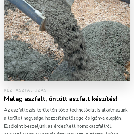
KÉZI ASZFALTOZÁS
Meleg aszfalt, öntött aszfalt készítés!
Az aszfaltozás területén több technológiát is alkalmazunk
a terület nagysága, hozzáférhetősége és igénye alapján.
Elsőként beszéljünk az érdesített homokaszfaltról,