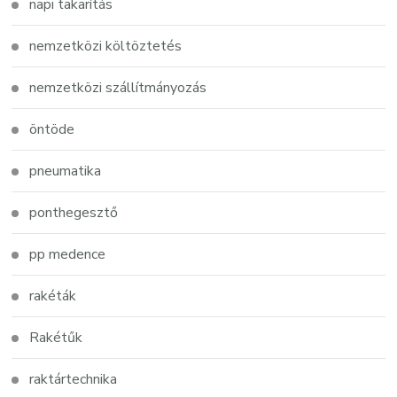
napi takarítás
nemzetközi költöztetés
nemzetközi szállítmányozás
öntöde
pneumatika
ponthegesztő
pp medence
rakéták
Rakétűk
raktártechnika