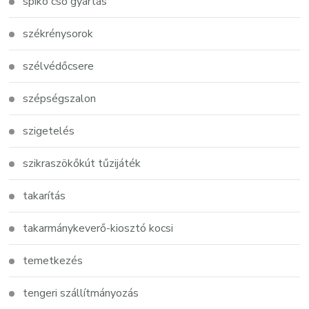
spiko cső gyártás
székrénysorok
szélvédőcsere
szépségszalon
szigetelés
szikraszökőkút tűzijáték
takarítás
takarmánykeverő-kiosztó kocsi
temetkezés
tengeri szállítmányozás