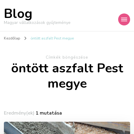
Blog
Magyar vállalkozások gyűjteménye
Kezdőlap
öntött aszfalt Pest megye
Címkék böngészése
öntött aszfalt Pest
megye
Eredmény(ek)
1 mutatása