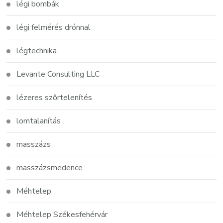
légi bombák
légi felmérés drónnal
légtechnika
Levante Consulting LLC
lézeres szőrtelenítés
lomtalanítás
masszázs
masszázsmedence
Méhtelep
Méhtelep Székesfehérvár