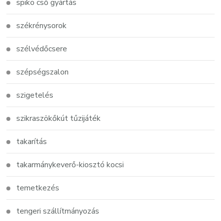
spiko cső gyártás
székrénysorok
szélvédőcsere
szépségszalon
szigetelés
szikraszökőkút tűzijáték
takarítás
takarmánykeverő-kiosztó kocsi
temetkezés
tengeri szállítmányozás