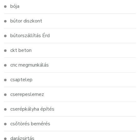
bója
bútor diszkont
bútorszállítás Érd
ckt beton
cnc megmunkálás
csaptelep
cserepeslemez
cserépkályha építés
csőtörés bemérés
darázsirtás