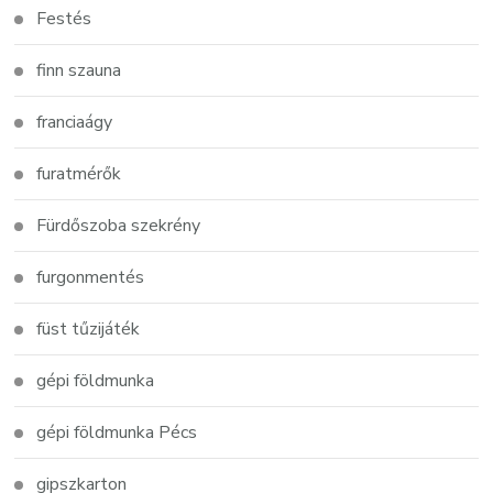
Festés
finn szauna
franciaágy
furatmérők
Fürdőszoba szekrény
furgonmentés
füst tűzijáték
gépi földmunka
gépi földmunka Pécs
gipszkarton