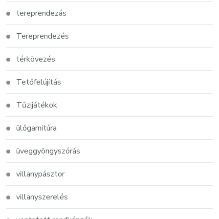
tereprendezás
Tereprendezés
térkövezés
Tetőfelújítás
Tűzijátékok
ülőgarnitúra
üveggyöngyszórás
villanypásztor
villanyszerelés