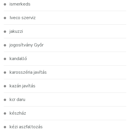
ismerkeds
Iveco szerviz
jakuzzi
jogosítvány Győr
kandalló
karosszéria javítás
kazán javítás
kcr daru
készház
kézi aszfaltozás