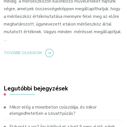
mindig a mérőeszközön különböző műveleteket hajtunk
végre, amelyek összességeképpen megállapíthatjuk, hogy
a mérőeszköz értékmutatása mennyire felel meg az előre
meghatározott, úgynevezett etalon mérőeszköz által
mutatott értéknek. Vagyis minden méréssel megállapítjuk,
…
TOVÁBB OLVASOM
Legutóbbi bejegyzések
Mikor elég a mixerbeton csúszdája, és mikor
elengedhetetlen a szivattyúzás?
Eldugult a wc? Így hárítsd el a bajt 5 perc alatt, pánik