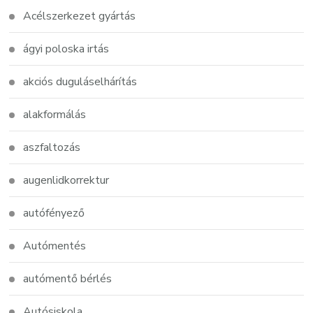
Acélszerkezet gyártás
ágyi poloska irtás
akciós duguláselhárítás
alakformálás
aszfaltozás
augenlidkorrektur
autófényező
Autómentés
autómentő bérlés
Autósiskola