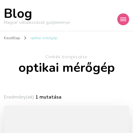
Blog
Magyar vállalkozások gyűjteménye
Kezdőlap
optikai mérőgép
Címkék böngészése
optikai mérőgép
Eredmény(ek)
1 mutatása