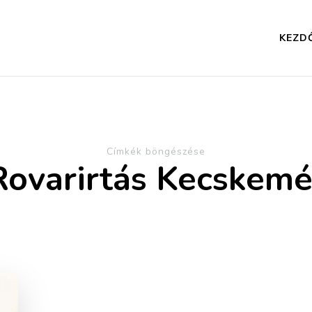
KEZD
Címkék böngészése
Rovarirtás Kecskemé