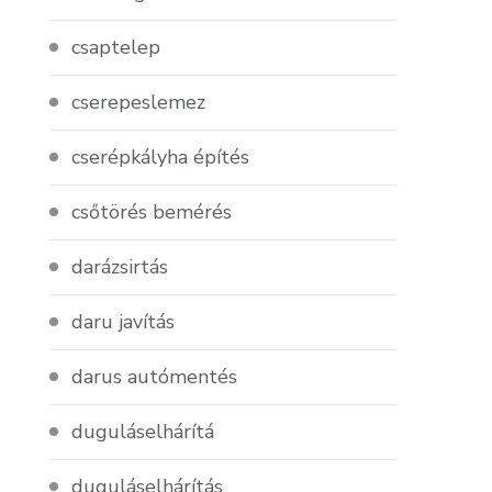
csaptelep
cserepeslemez
cserépkályha építés
csőtörés bemérés
darázsirtás
daru javítás
darus autómentés
duguláselhárítá
duguláselhárítás