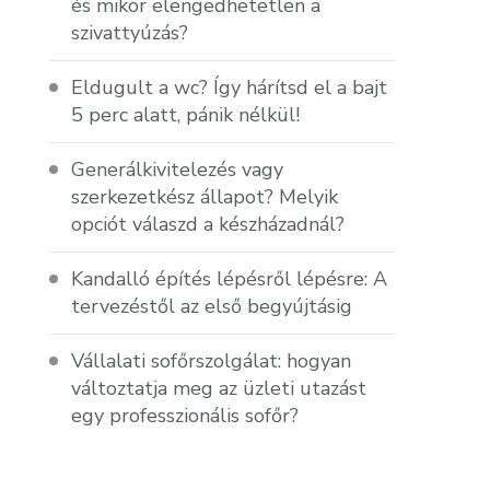
és mikor elengedhetetlen a
szivattyúzás?
Eldugult a wc? Így hárítsd el a bajt
5 perc alatt, pánik nélkül!
Generálkivitelezés vagy
szerkezetkész állapot? Melyik
opciót válaszd a készházadnál?
Kandalló építés lépésről lépésre: A
tervezéstől az első begyújtásig
Vállalati sofőrszolgálat: hogyan
változtatja meg az üzleti utazást
egy professzionális sofőr?