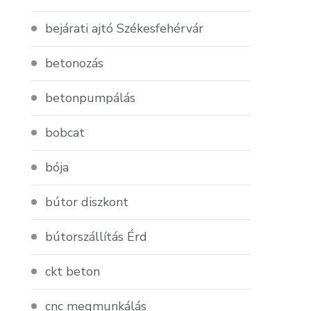
bejárati ajtó Székesfehérvár
betonozás
betonpumpálás
bobcat
bója
bútor diszkont
bútorszállítás Érd
ckt beton
cnc megmunkálás