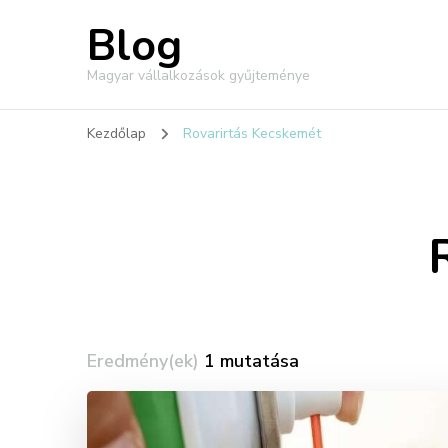
Blog
Magyar vállalkozások gyűjteménye
Kezdőlap
Rovarirtás Kecskemét
Eredmény(ek)
1 mutatása