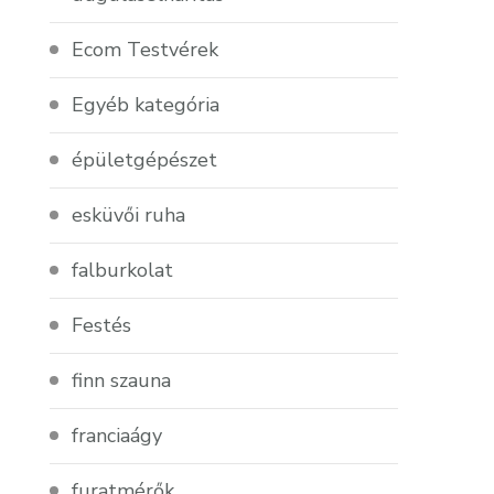
Ecom Testvérek
Egyéb kategória
épületgépészet
esküvői ruha
falburkolat
Festés
finn szauna
franciaágy
furatmérők