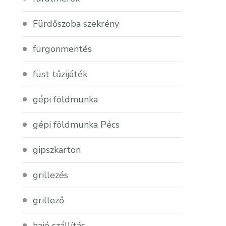
Fürdőszoba szekrény
furgonmentés
füst tűzijáték
gépi földmunka
gépi földmunka Pécs
gipszkarton
grillezés
grillező
hajó szállítás