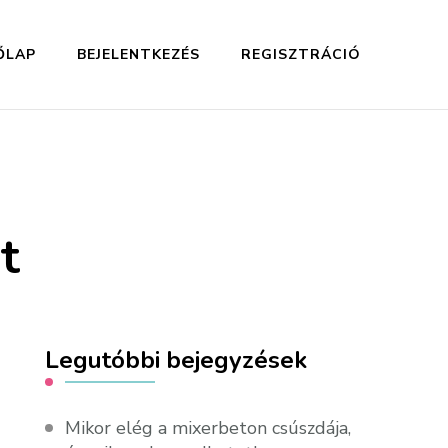
ŐLAP
BEJELENTKEZÉS
REGISZTRÁCIÓ
t
Legutóbbi bejegyzések
Mikor elég a mixerbeton csúszdája,