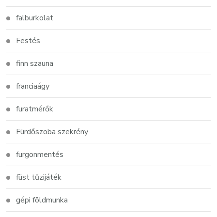
falburkolat
Festés
finn szauna
franciaágy
furatmérők
Fürdőszoba szekrény
furgonmentés
füst tűzijáték
gépi földmunka