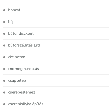
bobcat
bója
bútor diszkont
bútorszállítás Érd
ckt beton
cnc megmunkálás
csaptelep
cserepeslemez
cserépkályha építés