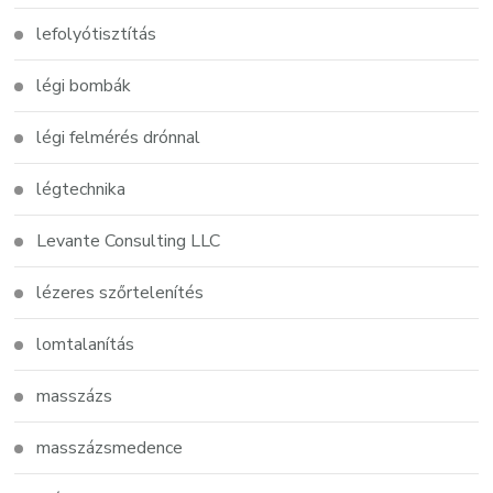
lefolyótisztítás
légi bombák
légi felmérés drónnal
légtechnika
Levante Consulting LLC
lézeres szőrtelenítés
lomtalanítás
masszázs
masszázsmedence