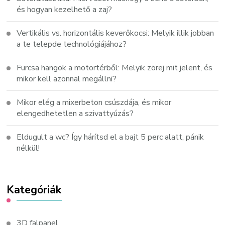
és hogyan kezelhető a zaj?
Vertikális vs. horizontális keverőkocsi: Melyik illik jobban
a te telepde technológiájához?
Furcsa hangok a motortérből: Melyik zörej mit jelent, és
mikor kell azonnal megállni?
Mikor elég a mixerbeton csúszdája, és mikor
elengedhetetlen a szivattyúzás?
Eldugult a wc? Így hárítsd el a bajt 5 perc alatt, pánik
nélkül!
Kategóriák
3D falpanel