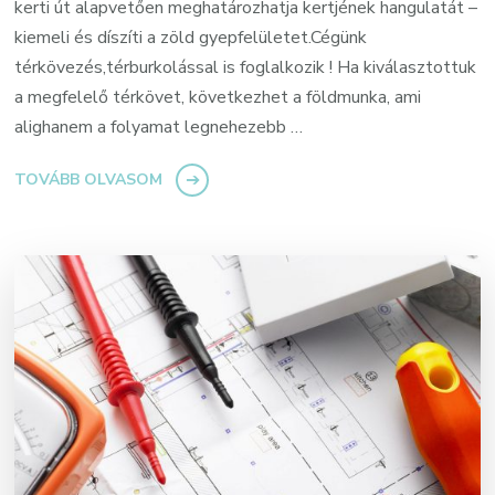
kerti út alapvetően meghatározhatja kertjének hangulatát –
kiemeli és díszíti a zöld gyepfelületet.Cégünk
térkövezés,térburkolással is foglalkozik ! Ha kiválasztottuk
a megfelelő térkövet, következhet a földmunka, ami
alighanem a folyamat legnehezebb …
TOVÁBB OLVASOM