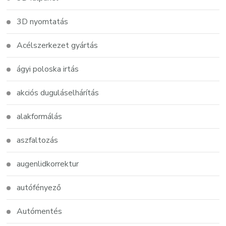
3D nyomtatás
Acélszerkezet gyártás
ágyi poloska irtás
akciós duguláselhárítás
alakformálás
aszfaltozás
augenlidkorrektur
autófényező
Autómentés