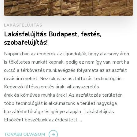
LAKÁSFELÚJÍTÁS
Lakásfelújítás Budapest, festés,
szobafelújítás!
Napjainkban az emberek azt gondolják, hogy alacsony áron
is tökéletes munkát kapnak, pedig ez nem így van, mert ha
olcsó a térkövezés munkavégzés folyamata az az aszfalt
rovására mehet. Nézzük is az aszfaltozás technológiáit.
Kedvező fűtésszerelés árak, villanyszerelés
árak és kőműves munka árak ! Az aszfaltozás területén
több technológiát is alkalmazunk a terület nagysága,
hozzáférhetősége és igénye alapján. Lakásfelújítás.
Elsőként beszéljünk az érdesített …
TOVÁBB OLVASOM