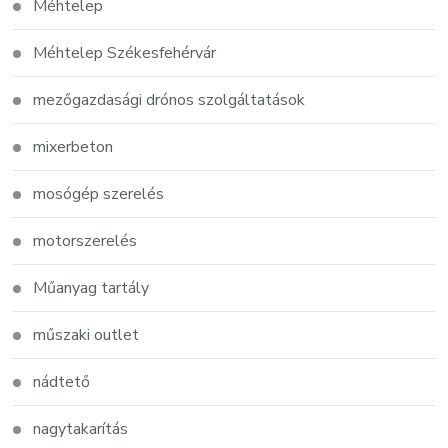
Méhtelep
Méhtelep Székesfehérvár
mezőgazdasági drónos szolgáltatások
mixerbeton
mosógép szerelés
motorszerelés
Műanyag tartály
műszaki outlet
nádtető
nagytakarítás