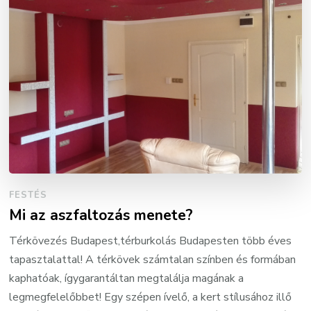
FESTÉS
Mi az aszfaltozás menete?
Térkövezés Budapest,térburkolás Budapesten több éves
tapasztalattal! A térkövek számtalan színben és formában
kaphatóak, ígygarantáltan megtalálja magának a
legmegfelelőbbet! Egy szépen ívelő, a kert stílusához illő