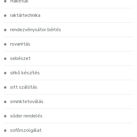
Rakétűk
raktártechnika
rendezvénysátor bérlés
rovarirtás
sebészet
sírkő készítés
sitt szállítás
sminktetoválás
sóder rendelés
sofőrszolgálat