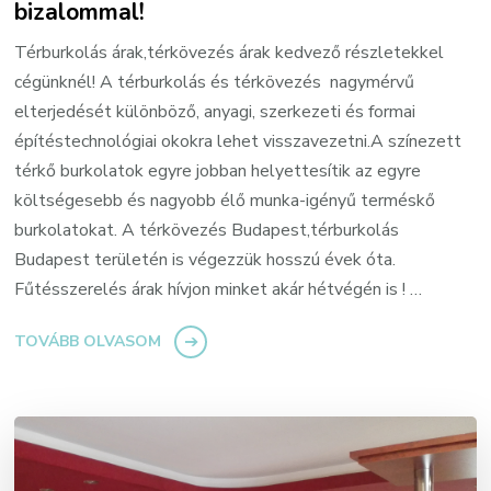
bizalommal!
Térburkolás árak,térkövezés árak kedvező részletekkel
cégünknél! A térburkolás és térkövezés nagymérvű
elterjedését különböző, anyagi, szerkezeti és formai
építéstechnológiai okokra lehet visszavezetni.A színezett
térkő burkolatok egyre jobban helyettesítik az egyre
költségesebb és nagyobb élő munka-igényű terméskő
burkolatokat. A térkövezés Budapest,térburkolás
Budapest területén is végezzük hosszú évek óta.
Fűtésszerelés árak hívjon minket akár hétvégén is ! …
TOVÁBB OLVASOM