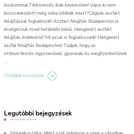
bizalommal.Térkövezés árak kedvezően! Vajon ki nem
bosszankodott még soha úthibák miatt?Cégünk aszfalt
felújítással foglalkozik! Aszfalt felújítás Budapesten is
elvégezzük rövid határidőn belül. Hengerelt aszfalt
felújítás érdekelné?Mi azzal is foglalkozunk! Hengerelt
aszfal felújítás Budapesten! Tudjuk, hogy az
otthoni festés egyszerűnek, gyorsnak és megfizethetőnek
…
TOVÁBB OLVASOM
Legutóbbi bejegyzések
Sátorakusztika: Miért szól máshogy a zene a sátorban,