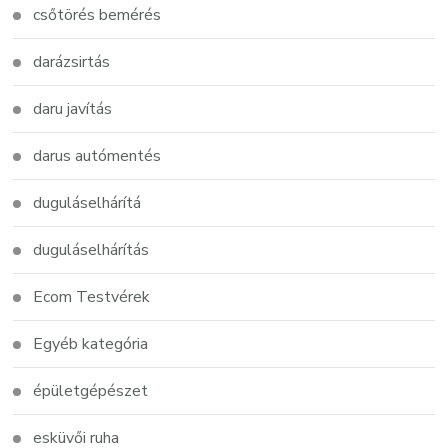
csőtörés bemérés
darázsirtás
daru javítás
darus autómentés
duguláselhárítá
duguláselhárítás
Ecom Testvérek
Egyéb kategória
épületgépészet
esküvői ruha