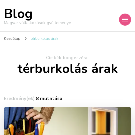
Blog
Magyar vállalkozások gyűjteménye
Kezdőlap
térburkolás árak
Címkék böngészése
térburkolás árak
Eredmény(ek)
8 mutatása