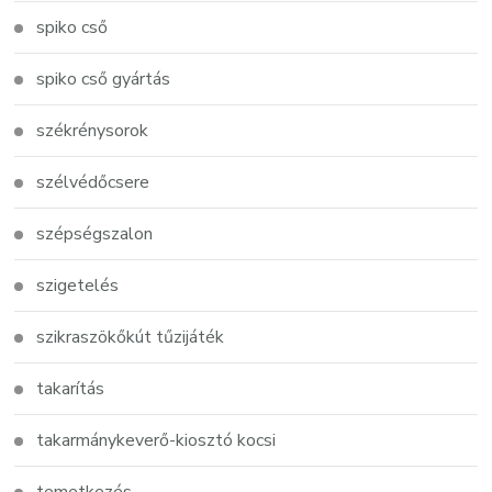
spiko cső
spiko cső gyártás
székrénysorok
szélvédőcsere
szépségszalon
szigetelés
szikraszökőkút tűzijáték
takarítás
takarmánykeverő-kiosztó kocsi
temetkezés