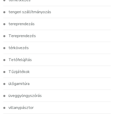
tengeri szállítmányozás
tereprendezás
Tereprendezés
térkövezés
Tetőfelújítás
Tűzijátékok
ülőgarnitúra
üveggyöngyszórás
villanypásztor