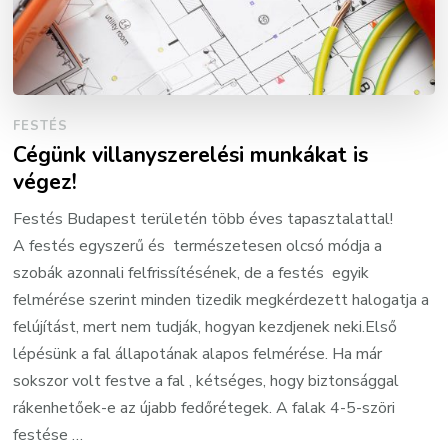
FESTÉS
Cégünk villanyszerelési munkákat is
végez!
Festés Budapest területén több éves tapasztalattal!
A festés egyszerű és természetesen olcsó módja a
szobák azonnali felfrissítésének, de a festés egyik
felmérése szerint minden tizedik megkérdezett halogatja a
felújítást, mert nem tudják, hogyan kezdjenek neki.Első
lépésünk a fal állapotának alapos felmérése. Ha már
sokszor volt festve a fal , kétséges, hogy biztonsággal
rákenhetőek-e az újabb fedőrétegek. A falak 4-5-szöri
festése …