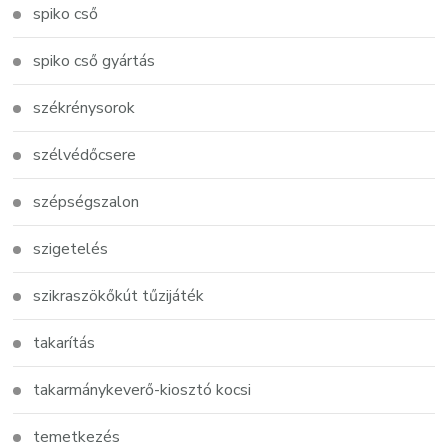
spiko cső
spiko cső gyártás
székrénysorok
szélvédőcsere
szépségszalon
szigetelés
szikraszökőkút tűzijáték
takarítás
takarmánykeverő-kiosztó kocsi
temetkezés