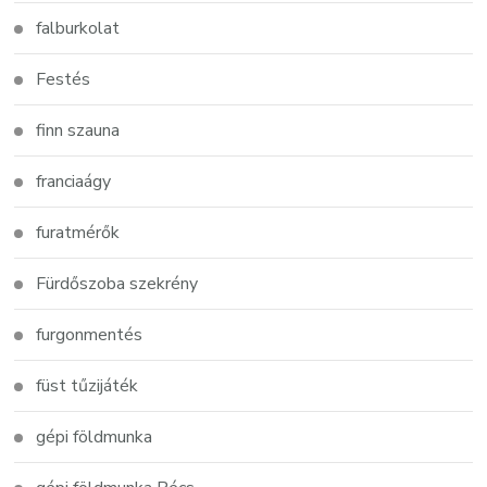
falburkolat
Festés
finn szauna
franciaágy
furatmérők
Fürdőszoba szekrény
furgonmentés
füst tűzijáték
gépi földmunka