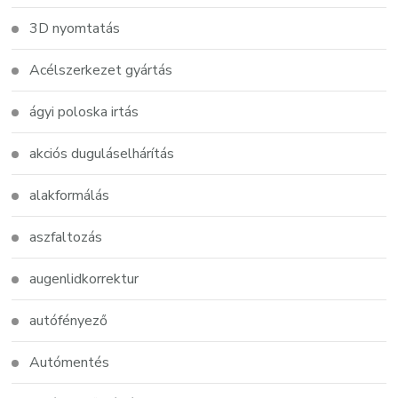
3D nyomtatás
Acélszerkezet gyártás
ágyi poloska irtás
akciós duguláselhárítás
alakformálás
aszfaltozás
augenlidkorrektur
autófényező
Autómentés