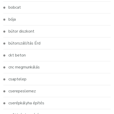
bobcat
bója
bútor diszkont
bútorszállítás Érd
ckt beton
cnc megmunkálás
csaptelep
cserepeslemez
cserépkályha építés