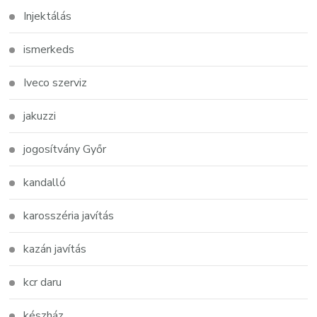
Injektálás
ismerkeds
Iveco szerviz
jakuzzi
jogosítvány Győr
kandalló
karosszéria javítás
kazán javítás
kcr daru
készház