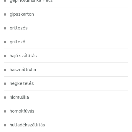
gépi földmunka Pécs
gipszkarton
grillezés
grillező
hajó szállítás
használtruha
hegkezelés
hidraulika
homokfúvás
hulladékszállítás