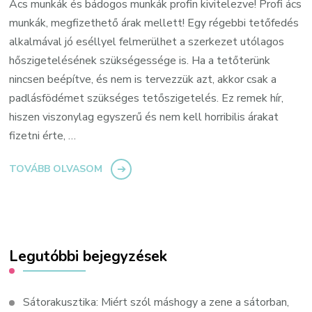
Ács munkák és bádogos munkák profin kivitelezve! Profi ács
munkák, megfizethető árak mellett! Egy régebbi tetőfedés
alkalmával jó eséllyel felmerülhet a szerkezet utólagos
hőszigetelésének szükségessége is. Ha a tetőterünk
nincsen beépítve, és nem is tervezzük azt, akkor csak a
padlásfödémet szükséges tetőszigetelés. Ez remek hír,
hiszen viszonylag egyszerű és nem kell horribilis árakat
fizetni érte, …
TOVÁBB OLVASOM
Legutóbbi bejegyzések
Sátorakusztika: Miért szól máshogy a zene a sátorban,