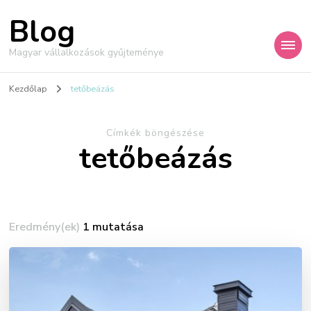
Blog
Magyar vállalkozások gyűjteménye
Kezdőlap
tetőbeázás
Címkék böngészése
tetőbeázás
Eredmény(ek)
1 mutatása