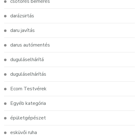
csőtörés bemérés
darázsirtás
daru javítás
darus autómentés
duguláselhárítá
duguláselhárítás
Ecom Testvérek
Egyéb kategória
épületgépészet
esküvői ruha