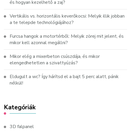
és hogyan kezelhető a zaj?
Vertikális vs. horizontális keverőkocsi: Melyik illik jobban
a te telepde technológiájához?
Furcsa hangok a motortérből: Melyik zörej mit jelent, és
mikor kell azonnal megállni?
Mikor elég a mixerbeton csúszdája, és mikor
elengedhetetlen a szivattyúzás?
Eldugult a wc? Így hárítsd el a bajt 5 perc alatt, pánik
nélkül!
Kategóriák
3D falpanel