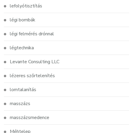
lefolyótisztítás
légi bombák
légi felmérés drónnal
légtechnika
Levante Consulting LLC
lézeres szőrtelenítés
lomtalanítás
masszázs
masszázsmedence
Méhtelep