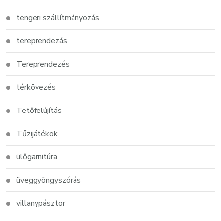
tengeri szállítmányozás
tereprendezás
Tereprendezés
térkövezés
Tetőfelújítás
Tűzijátékok
ülőgarnitúra
üveggyöngyszórás
villanypásztor