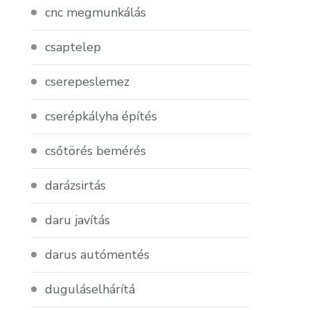
cnc megmunkálás
csaptelep
cserepeslemez
cserépkályha építés
csőtörés bemérés
darázsirtás
daru javítás
darus autómentés
duguláselhárítá