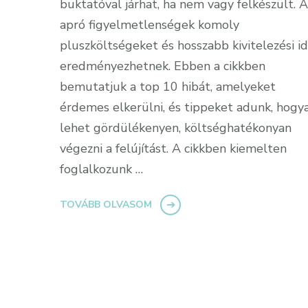
buktatóval járhat, ha nem vagy felkészült. A
apró figyelmetlenségek komoly
pluszköltségeket és hosszabb kivitelezési i
eredményezhetnek. Ebben a cikkben
bemutatjuk a top 10 hibát, amelyeket
érdemes elkerülni, és tippeket adunk, hogy
lehet gördülékenyen, költséghatékonyan
végezni a felújítást. A cikkben kiemelten
foglalkozunk …
TOVÁBB OLVASOM