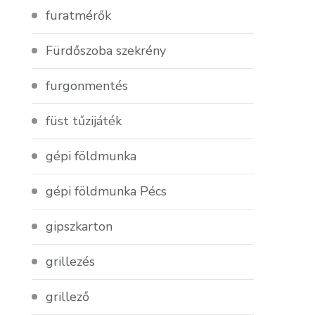
furatmérők
Fürdőszoba szekrény
furgonmentés
füst tűzijáték
gépi földmunka
gépi földmunka Pécs
gipszkarton
grillezés
grillező