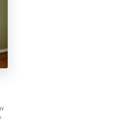
,
gy
s