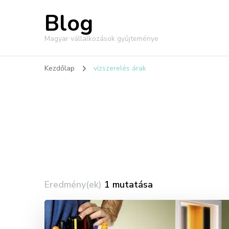
Blog
Magyar vállalkozások gyűjteménye
Kezdőlap
vízszerelés árak
Eredmény(ek)
1 mutatása