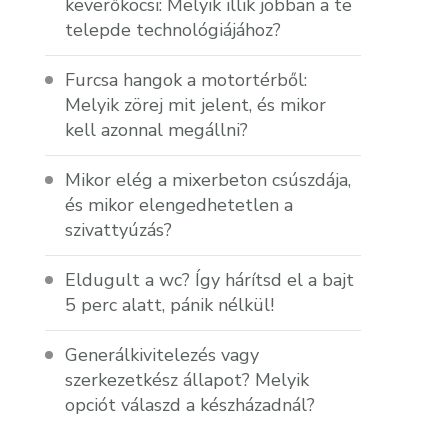
keverőkocsi: Melyik illik jobban a te
telepde technológiájához?
Furcsa hangok a motortérből:
Melyik zörej mit jelent, és mikor
kell azonnal megállni?
Mikor elég a mixerbeton csúszdája,
és mikor elengedhetetlen a
szivattyúzás?
Eldugult a wc? Így hárítsd el a bajt
5 perc alatt, pánik nélkül!
Generálkivitelezés vagy
szerkezetkész állapot? Melyik
opciót válaszd a készházadnál?