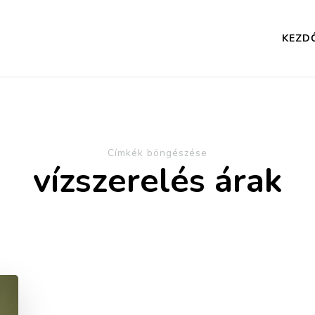
KEZD
Címkék böngészése
vízszerelés árak