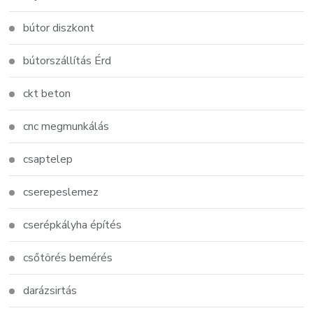
bútor diszkont
bútorszállítás Érd
ckt beton
cnc megmunkálás
csaptelep
cserepeslemez
cserépkályha építés
csőtörés bemérés
darázsirtás