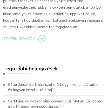
pluszköltségeket és hosszabb kivitelezési időt
eredményezhetnek. Ebben a cikkben bemutatjuk a top 10
hibát, amelyeket érdemes elkerülni, és tippeket adunk,
hogyan lehet gördülékenyen, költséghatékonyan végezni a
felújítást. A cikkben kiemelten foglalkozunk …
TOVÁBB OLVASOM
Legutóbbi bejegyzések
Sátorakusztika: Miért szól máshogy a zene a sátorban,
és hogyan kezelhető a zaj?
Vertikális vs. horizontális keverőkocsi: Melyik illik jobban
a te telepde technológiájához?