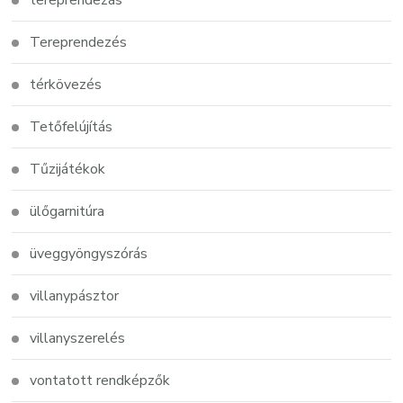
tereprendezás
Tereprendezés
térkövezés
Tetőfelújítás
Tűzijátékok
ülőgarnitúra
üveggyöngyszórás
villanypásztor
villanyszerelés
vontatott rendképzők