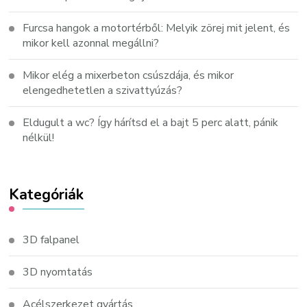
Furcsa hangok a motortérből: Melyik zörej mit jelent, és
mikor kell azonnal megállni?
Mikor elég a mixerbeton csúszdája, és mikor
elengedhetetlen a szivattyúzás?
Eldugult a wc? Így hárítsd el a bajt 5 perc alatt, pánik
nélkül!
Kategóriák
3D falpanel
3D nyomtatás
Acélszerkezet gyártás