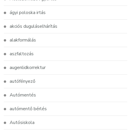
ágyi poloska irtás
akciós duguláselhárítás
alakformálás
aszfaltozás
augenlidkorrektur
autófényező
Autómentés
autómentő bérlés
Autósiskola