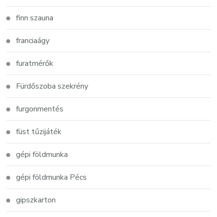
finn szauna
franciaágy
furatmérők
Fürdőszoba szekrény
furgonmentés
füst tűzijáték
gépi földmunka
gépi földmunka Pécs
gipszkarton