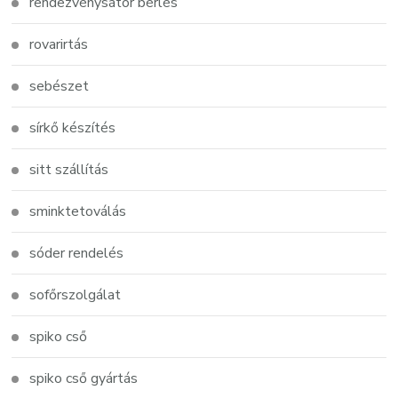
rendezvénysátor bérlés
rovarirtás
sebészet
sírkő készítés
sitt szállítás
sminktetoválás
sóder rendelés
sofőrszolgálat
spiko cső
spiko cső gyártás