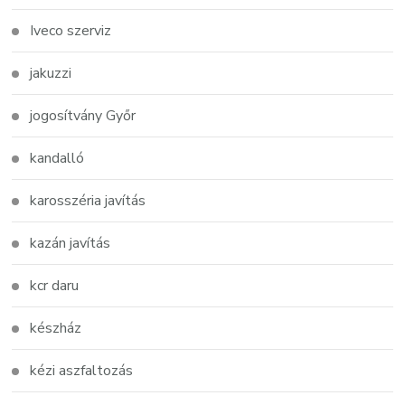
Iveco szerviz
jakuzzi
jogosítvány Győr
kandalló
karosszéria javítás
kazán javítás
kcr daru
készház
kézi aszfaltozás