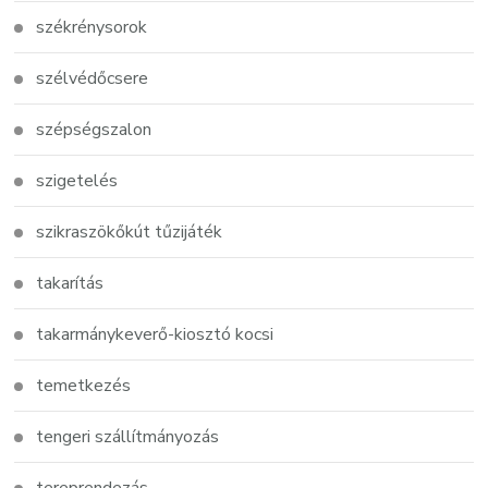
székrénysorok
szélvédőcsere
szépségszalon
szigetelés
szikraszökőkút tűzijáték
takarítás
takarmánykeverő-kiosztó kocsi
temetkezés
tengeri szállítmányozás