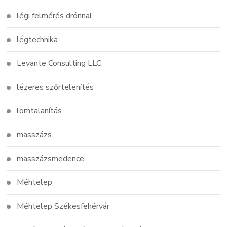
légi felmérés drónnal
légtechnika
Levante Consulting LLC
lézeres szőrtelenítés
lomtalanítás
masszázs
masszázsmedence
Méhtelep
Méhtelep Székesfehérvár