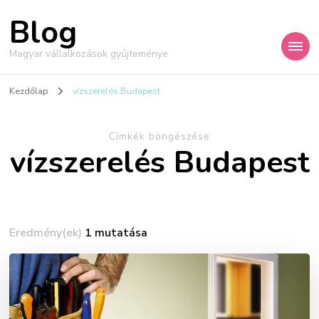
Blog
Magyar vállalkozások gyűjteménye
Kezdőlap
vízszerelés Budapest
Címkék böngészése
vízszerelés Budapest
Eredmény(ek)
1 mutatása