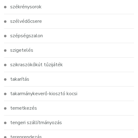
székrénysorok
szélvédőcsere
szépségszalon
szigetelés
szikraszökőkút tűzijáték
takarítás
takarmánykeverő-kiosztó kocsi
temetkezés
tengeri szállítmányozás
tereprendezás