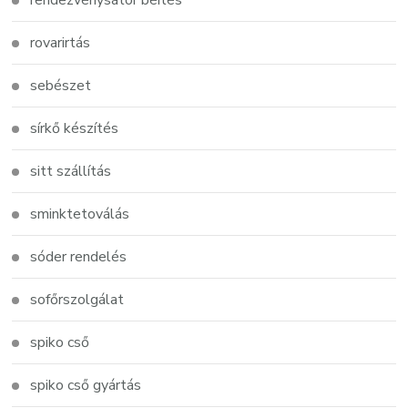
rendezvénysátor bérlés
rovarirtás
sebészet
sírkő készítés
sitt szállítás
sminktetoválás
sóder rendelés
sofőrszolgálat
spiko cső
spiko cső gyártás