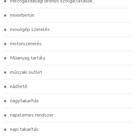
mezőgazdasági drónos szolgáltatások
mixerbeton
mosógép szerelés
motorszerelés
Műanyag tartály
műszaki outlet
nádtető
nagytakarítás
napelemes rendszer
napi takarítás