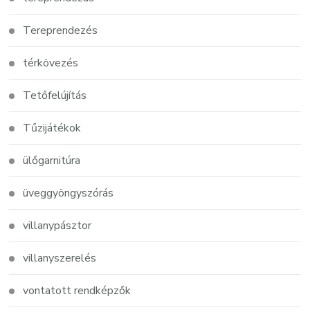
Tereprendezés
térkövezés
Tetőfelújítás
Tűzijátékok
ülőgarnitúra
üveggyöngyszórás
villanypásztor
villanyszerelés
vontatott rendképzők