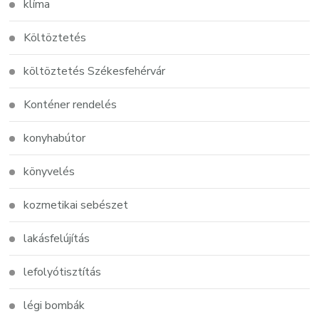
klíma
Költöztetés
költöztetés Székesfehérvár
Konténer rendelés
konyhabútor
könyvelés
kozmetikai sebészet
lakásfelújítás
lefolyótisztítás
légi bombák