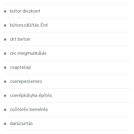
bútor diszkont
bútorszállítás Érd
ckt beton
cnc megmunkálás
csaptelep
cserepeslemez
cserépkályha építés
csőtörés bemérés
darázsirtás