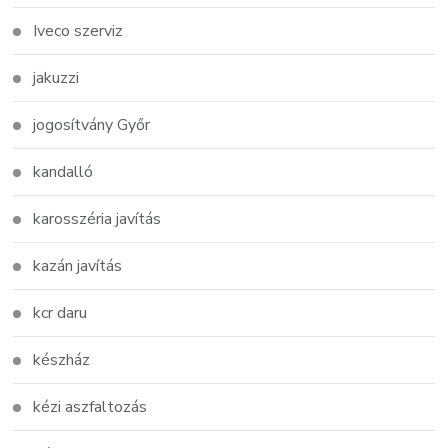
Iveco szerviz
jakuzzi
jogosítvány Győr
kandalló
karosszéria javítás
kazán javítás
kcr daru
készház
kézi aszfaltozás