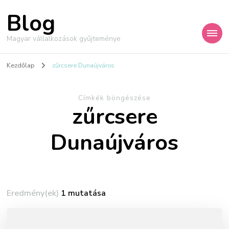
Blog
Magyar vállalkozások gyűjteménye
Kezdőlap
zűrcsere Dunaújváros
Címkék böngészése
zűrcsere
Dunaújváros
Eredmény(ek)
1 mutatása