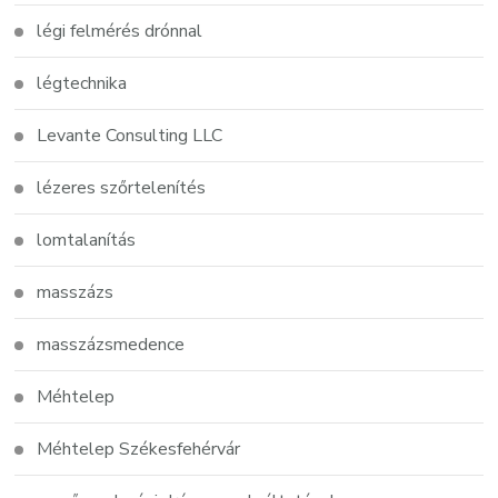
légi felmérés drónnal
légtechnika
Levante Consulting LLC
lézeres szőrtelenítés
lomtalanítás
masszázs
masszázsmedence
Méhtelep
Méhtelep Székesfehérvár