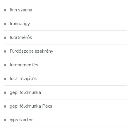
finn szauna
franciaágy
furatmérők
Fürdőszoba szekrény
furgonmentés
füst tűzijáték
gépi földmunka
gépi földmunka Pécs
gipszkarton