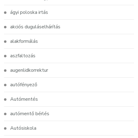
ágyi poloska irtás
akciós duguláselhárítás
alakformálás
aszfaltozás
augenlidkorrektur
autófényező
Autómentés
autómentő bérlés
Autósiskola