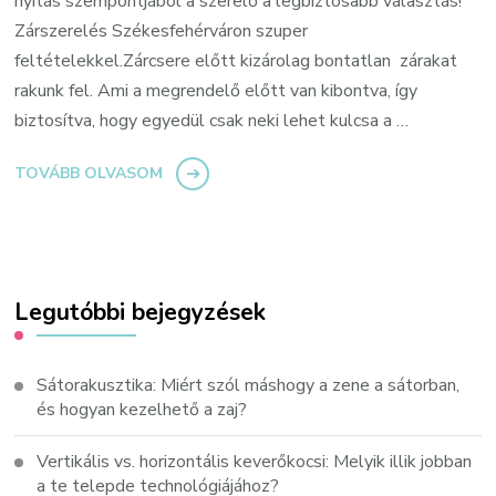
nyitás szempontjából a szerelő a legbiztosabb választás!
Zárszerelés Székesfehérváron szuper
feltételekkel.Zárcsere előtt kizárolag bontatlan zárakat
rakunk fel. Ami a megrendelő előtt van kibontva, így
biztosítva, hogy egyedül csak neki lehet kulcsa a …
TOVÁBB OLVASOM
Legutóbbi bejegyzések
Sátorakusztika: Miért szól máshogy a zene a sátorban,
és hogyan kezelhető a zaj?
Vertikális vs. horizontális keverőkocsi: Melyik illik jobban
a te telepde technológiájához?