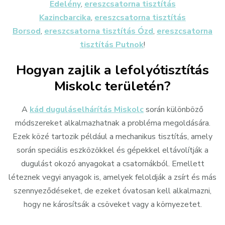
Edelény
,
ereszcsatorna tisztítás
Kazincbarcika
,
ereszcsatorna tisztítás
Borsod
,
ereszcsatorna tisztítás Ózd
,
ereszcsatorna
tisztítás Putnok
!
Hogyan zajlik a lefolyótisztítás
Miskolc területén?
A
kád duguláselhárítás Miskolc
során különböző
módszereket alkalmazhatnak a probléma megoldására.
Ezek közé tartozik például a mechanikus tisztítás, amely
során speciális eszközökkel és gépekkel eltávolítják a
dugulást okozó anyagokat a csatornákból. Emellett
léteznek vegyi anyagok is, amelyek feloldják a zsírt és más
szennyeződéseket, de ezeket óvatosan kell alkalmazni,
hogy ne károsítsák a csöveket vagy a környezetet.