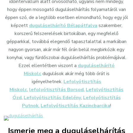
időintervallum alatt orvosolható, ugyanis nem mindegy,
hogy éppen mosogató duguláselhárítás folyamatáról van
éppen szó, de a legtöbb esetben elmondható, hogy egy jól
képzett
duguláselhárító Bélapátfalva
szakember,
korszerű felszerelések birtokában, egy megfelelő
gépparkkal, továbbá elegendő tapasztalattal a markában
nagyon gyorsan, akár már fél órán belül megbirkózik egy
konyhai, vagy fürdőszobai duguláselhárítás problémájával.
Ezzel ellentétben viszont a
duguláselhárító
Miskolc
dugulások akár még több órát is
igényelhetnek.
Lefolyótisztítás
Miskolc
,
lefolyótisztítás Borsod
,
Lefolyótisztítás
Ózd
,
Lefolyótisztítás Edelény
,
Lefolyótisztítás
Putnok
,
Lefolyótisztítás Kazincbarcika
!
Ismerje meg a duguláselhárítás