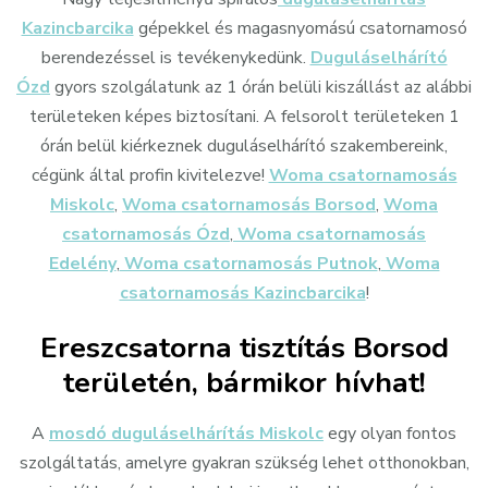
Kazincbarcika
gépekkel és magasnyomású csatornamosó
berendezéssel is tevékenykedünk.
Duguláselhárító
Ózd
gyors szolgálatunk az 1 órán belüli kiszállást az alábbi
területeken képes biztosítani. A felsorolt területeken 1
órán belül kiérkeznek duguláselhárító szakembereink,
cégünk által profin kivitelezve!
Woma csatornamosás
Miskolc
,
Woma csatornamosás
Borsod
,
Woma
csatornamosás
Ózd
,
Woma csatornamosás
Edelény
,
Woma csatornamosás Putnok
,
Woma
csatornamosás Kazincbarcika
!
Ereszcsatorna tisztítás Borsod
területén, bármikor hívhat!
A
mosdó duguláselhárítás Miskolc
egy olyan fontos
szolgáltatás, amelyre gyakran szükség lehet otthonokban,