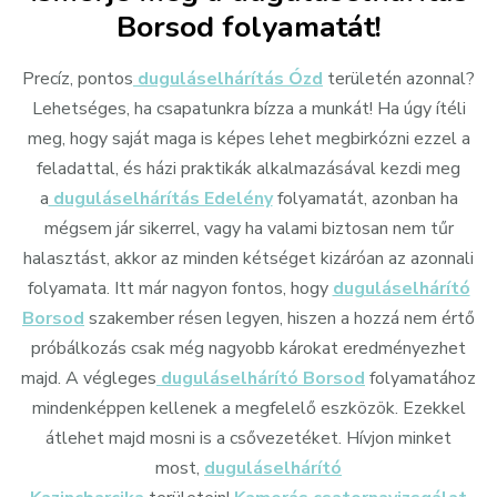
Borsod folyamatát!
Precíz, pontos
duguláselhárítás Ózd
területén azonnal?
Lehetséges, ha csapatunkra bízza a munkát! Ha úgy ítéli
meg, hogy saját maga is képes lehet megbirkózni ezzel a
feladattal, és házi praktikák alkalmazásával kezdi meg
a
duguláselhárítás Edelény
folyamatát, azonban ha
mégsem jár sikerrel, vagy ha valami biztosan nem tűr
halasztást, akkor az minden kétséget kizáróan az azonnali
folyamata. Itt már nagyon fontos, hogy
duguláselhárító
Borsod
szakember résen legyen, hiszen a hozzá nem értő
próbálkozás csak még nagyobb károkat eredményezhet
majd. A végleges
duguláselhárító Borsod
folyamatához
mindenképpen kellenek a megfelelő eszközök. Ezekkel
átlehet majd mosni is a csővezetéket. Hívjon minket
most,
duguláselhárító