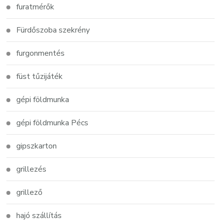
furatmérők
Fürdőszoba szekrény
furgonmentés
füst tűzijáték
gépi földmunka
gépi földmunka Pécs
gipszkarton
grillezés
grillező
hajó szállítás