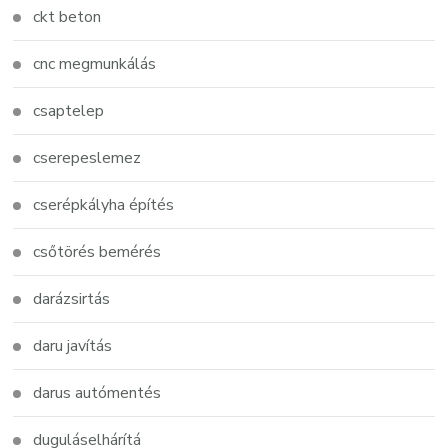
ckt beton
cnc megmunkálás
csaptelep
cserepeslemez
cserépkályha építés
csőtörés bemérés
darázsirtás
daru javítás
darus autómentés
duguláselhárítá