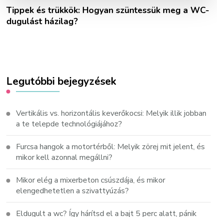
Tippek és trükkök: Hogyan szüntessük meg a WC-
dugulást házilag?
Legutóbbi bejegyzések
Vertikális vs. horizontális keverőkocsi: Melyik illik jobban
a te telepde technológiájához?
Furcsa hangok a motortérből: Melyik zörej mit jelent, és
mikor kell azonnal megállni?
Mikor elég a mixerbeton csúszdája, és mikor
elengedhetetlen a szivattyúzás?
Eldugult a wc? Így hárítsd el a bajt 5 perc alatt, pánik