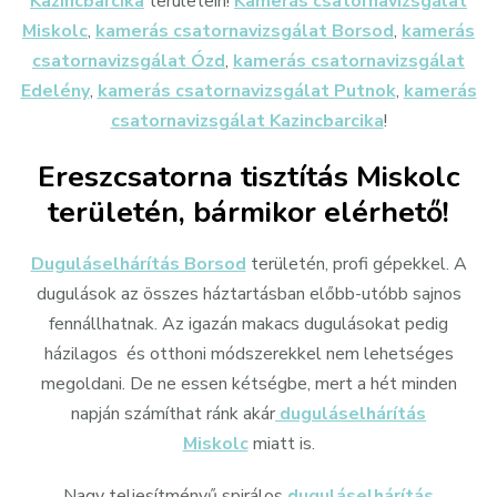
Kazincbarcika
területein!
Kamerás csatornavizsgálat
Miskolc
,
kamerás csatornavizsgálat Borsod
,
kamerás
csatornavizsgálat Ózd
,
kamerás csatornavizsgálat
Edelény
,
kamerás csatornavizsgálat Putnok
,
kamerás
csatornavizsgálat Kazincbarcika
!
Ereszcsatorna tisztítás Miskolc
területén, bármikor elérhető!
Duguláselhárítás Borsod
területén, profi gépekkel. A
dugulások az összes háztartásban előbb-utóbb sajnos
fennállhatnak. Az igazán makacs dugulásokat pedig
házilagos és otthoni módszerekkel nem lehetséges
megoldani. De ne essen kétségbe, mert a hét minden
napján számíthat ránk akár
duguláselhárítás
Miskolc
miatt is.
Nagy teljesítményű spirálos
duguláselhárítás