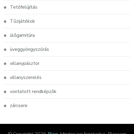
Tetőfelújítás
Tűzijátékok
ülőgarnitúra
üveggyöngyszórás
villanypásztor
villanyszerelés
vontatott rendképzők
zárcsere