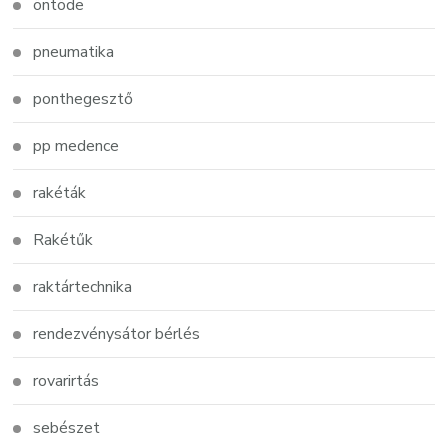
öntöde
pneumatika
ponthegesztő
pp medence
rakéták
Rakétűk
raktártechnika
rendezvénysátor bérlés
rovarirtás
sebészet