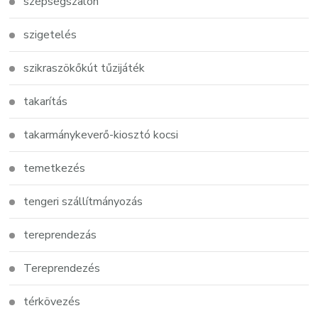
szépségszalon
szigetelés
szikraszökőkút tűzijáték
takarítás
takarmánykeverő-kiosztó kocsi
temetkezés
tengeri szállítmányozás
tereprendezás
Tereprendezés
térkövezés