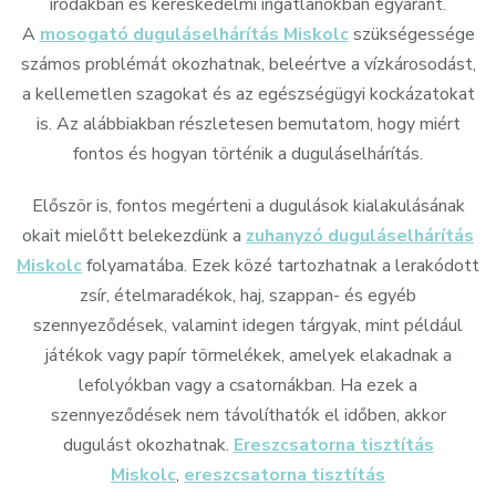
irodákban és kereskedelmi ingatlanokban egyaránt.
A
mosogató duguláselhárítás Miskolc
szükségessége
számos problémát okozhatnak, beleértve a vízkárosodást,
a kellemetlen szagokat és az egészségügyi kockázatokat
is. Az alábbiakban részletesen bemutatom, hogy miért
fontos és hogyan történik a duguláselhárítás.
Először is, fontos megérteni a dugulások kialakulásának
okait mielőtt belekezdünk a
zuhanyzó duguláselhárítás
Miskolc
folyamatába. Ezek közé tartozhatnak a lerakódott
zsír, ételmaradékok, haj, szappan- és egyéb
szennyeződések, valamint idegen tárgyak, mint például
játékok vagy papír törmelékek, amelyek elakadnak a
lefolyókban vagy a csatornákban. Ha ezek a
szennyeződések nem távolíthatók el időben, akkor
dugulást okozhatnak.
Ereszcsatorna tisztítás
Miskolc
,
ereszcsatorna tisztítás