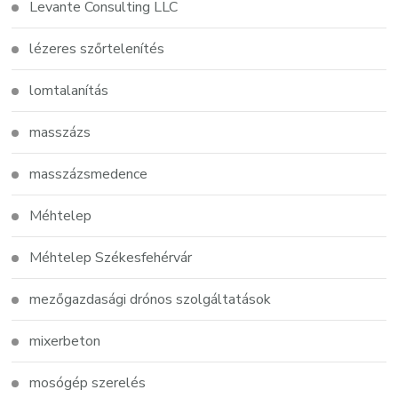
Levante Consulting LLC
lézeres szőrtelenítés
lomtalanítás
masszázs
masszázsmedence
Méhtelep
Méhtelep Székesfehérvár
mezőgazdasági drónos szolgáltatások
mixerbeton
mosógép szerelés