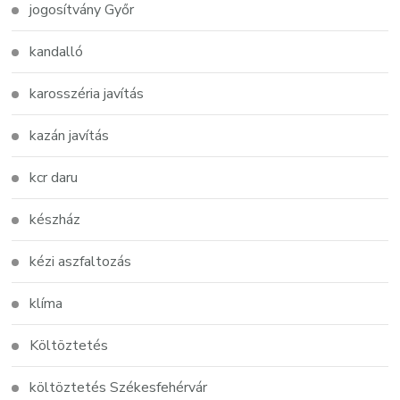
jogosítvány Győr
kandalló
karosszéria javítás
kazán javítás
kcr daru
készház
kézi aszfaltozás
klíma
Költöztetés
költöztetés Székesfehérvár