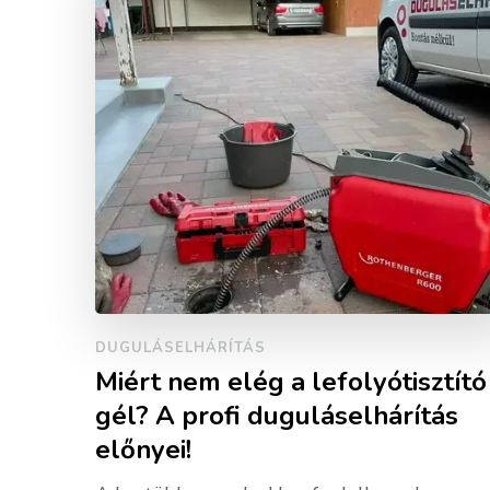
DUGULÁSELHÁRÍTÁS
Miért nem elég a lefolyótisztító
gél? A profi duguláselhárítás
előnyei!