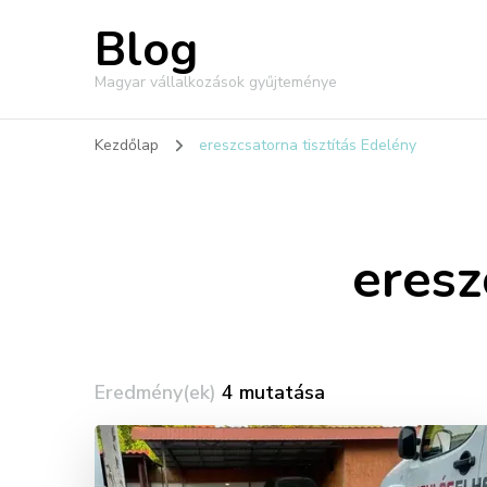
Blog
Magyar vállalkozások gyűjteménye
Kezdőlap
ereszcsatorna tisztítás Edelény
eresz
Eredmény(ek)
4 mutatása