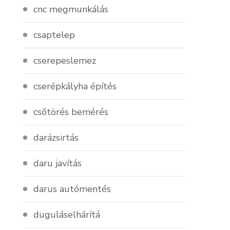
cnc megmunkálás
csaptelep
cserepeslemez
cserépkályha építés
csőtörés bemérés
darázsirtás
daru javítás
darus autómentés
duguláselhárítá