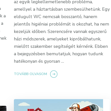
az egyik legkellemetlenebb probléma,
a
amellyel a háztartásban szembesülhetünk. Egy
k a
eldugult WC nemcsak bosszantó, hanem
 a
jelentős higiéniai problémát is okozhat, ha nem
n
kezeljük időben. Szerencsére vannak egyszerű
enek
házi módszerek, amelyeket kipróbálhatunk,
mielőtt szakember segítségét kérnénk. Ebben
a bejegyzésben bemutatjuk, hogyan tudunk
hatékonyan és gyorsan …
TOVÁBB OLVASOM