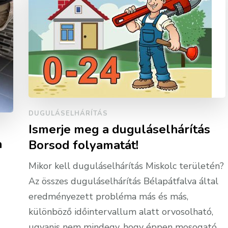
DUGULÁSELHÁRÍTÁS
Ismerje meg a duguláselhárítás
a
Borsod folyamatát!
Mikor kell duguláselhárítás Miskolc területén?
Az összes duguláselhárítás Bélapátfalva által
eredményezett probléma más és más,
különböző időintervallum alatt orvosolható,
ugyanis nem mindegy, hogy éppen mosogató