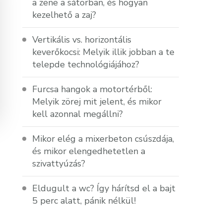
a zene a sátorban, és hogyan
kezelhető a zaj?
Vertikális vs. horizontális
keverőkocsi: Melyik illik jobban a te
telepde technológiájához?
Furcsa hangok a motortérből:
Melyik zörej mit jelent, és mikor
kell azonnal megállni?
Mikor elég a mixerbeton csúszdája,
és mikor elengedhetetlen a
szivattyúzás?
Eldugult a wc? Így hárítsd el a bajt
5 perc alatt, pánik nélkül!