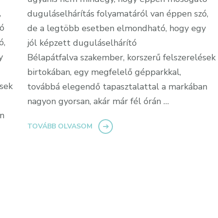
,
duguláselhárítás folyamatáról van éppen szó,
ó
de a legtöbb esetben elmondható, hogy egy
ó,
jól képzett duguláselhárító
y
Bélapátfalva szakember, korszerű felszerelések
birtokában, egy megfelelő gépparkkal,
ések
továbbá elegendő tapasztalattal a markában
nagyon gyorsan, akár már fél órán …
an
TOVÁBB OLVASOM