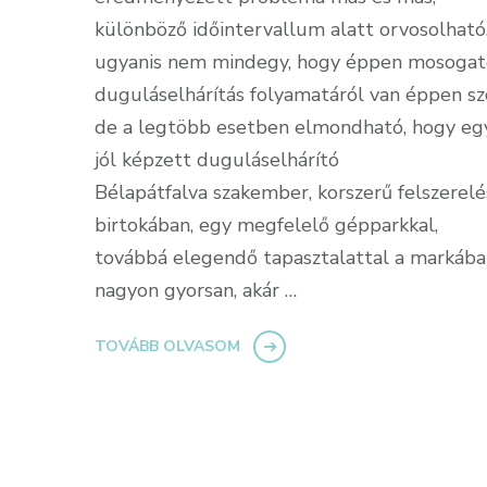
különböző időintervallum alatt orvosolható
ugyanis nem mindegy, hogy éppen mosogat
duguláselhárítás folyamatáról van éppen sz
de a legtöbb esetben elmondható, hogy eg
jól képzett duguláselhárító
Bélapátfalva szakember, korszerű felszerel
birtokában, egy megfelelő gépparkkal,
továbbá elegendő tapasztalattal a markáb
nagyon gyorsan, akár …
TOVÁBB OLVASOM