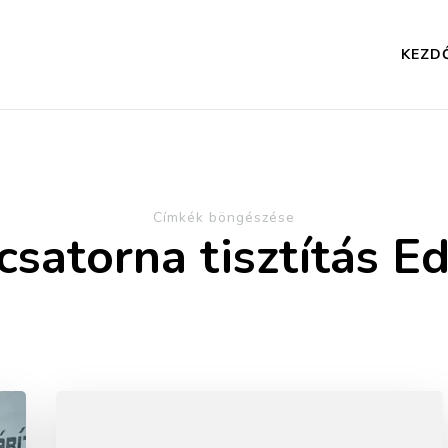
KEZD
Címkék böngészése
csatorna tisztítás E