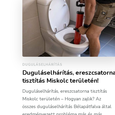
DUGULÁSELHÁRÍTÁS
Duguláselhárítás, ereszcsatorn
tisztítás Miskolc területén!
Duguláselhárítás, ereszcsatorna tisztítás
Miskolc területén – Hogyan zajlik? Az
összes duguláselhárítás Bélapátfalva által
eredményezett probléma más és más,