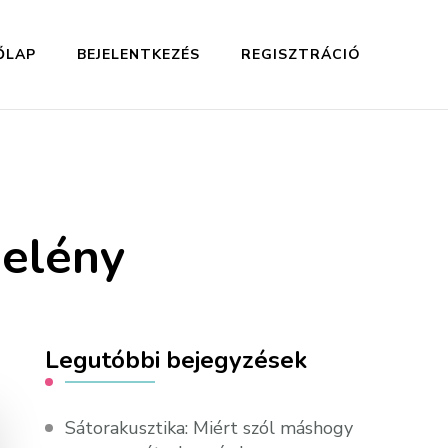
ŐLAP
BEJELENTKEZÉS
REGISZTRÁCIÓ
delény
Legutóbbi bejegyzések
Sátorakusztika: Miért szól máshogy