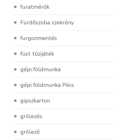
furatmérők
Fürdőszoba szekrény
furgonmentés
füst tűzijáték
gépi földmunka
gépi földmunka Pécs
gipszkarton
grillezés
grillező